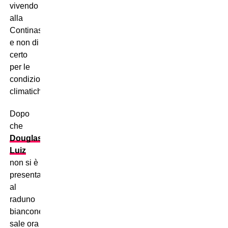
vivendo
alla
Continassa
e non di
certo
per le
condizioni
climatiche.
Dopo
che
Douglas
Luiz
non si è
presentato
al
raduno
bianconero,
sale ora