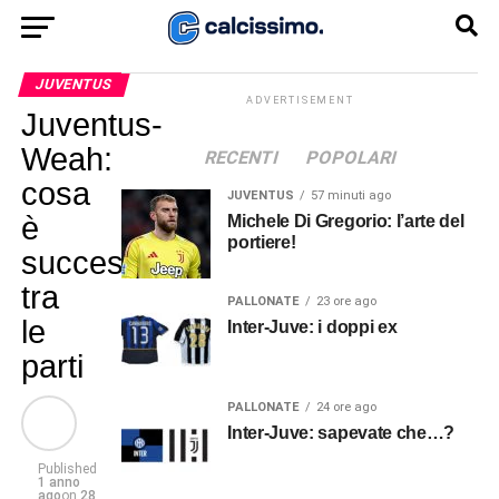
JUVENTUS
ADVERTISEMENT
Juventus-
Weah:
RECENTI
POPOLARI
cosa
JUVENTUS
57 minuti ago
è
Michele Di Gregorio: l’arte del
portiere!
successo
tra
PALLONATE
23 ore ago
le
Inter-Juve: i doppi ex
parti
PALLONATE
24 ore ago
Inter-Juve: sapevate che…?
Published
1 anno
ago
on
28