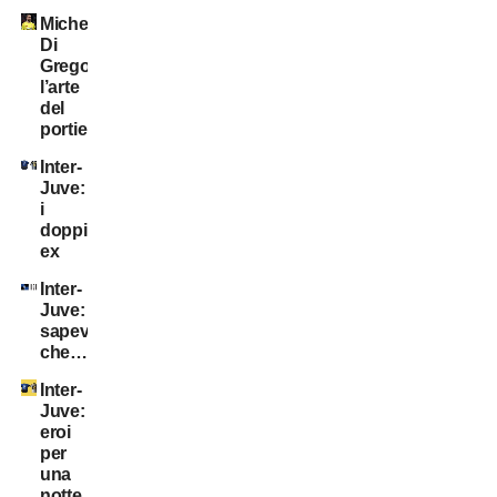
Michele
Di
Gregorio:
l’arte
del
portiere!
Inter-
Juve:
i
doppi
ex
Inter-
Juve:
sapevate
che…?
Inter-
Juve:
eroi
per
una
notte