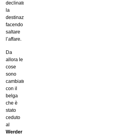
declinato
la
destinazione
facendo
saltare
l’affare.
Da
allora le
cose
sono
cambiate,
con il
belga
che è
stato
ceduto
al
Werder