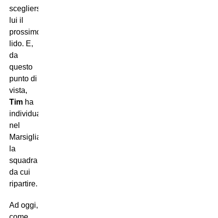
scegliersi
lui il
prossimo
lido. E,
da
questo
punto di
vista,
Tim
ha
individuato
nel
Marsiglia
la
squadra
da cui
ripartire.
Ad oggi,
come