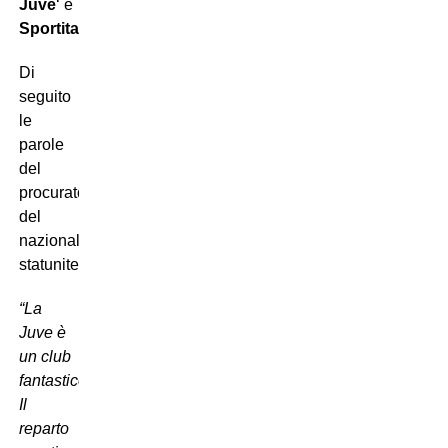
Juve
‘ e
Sportitalia
‘.
Di
seguito
le
parole
del
procuratore
del
nazionale
statunitense:
“La
Juve è
un club
fantastico.
Il
reparto