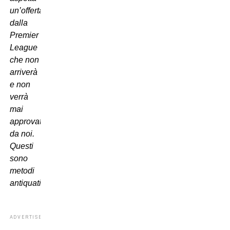
un’offerta
dalla
Premier
League
che non
arriverà
e non
verrà
mai
approvata
da noi.
Questi
sono
metodi
antiquati”
.
ADVERTISEMENT