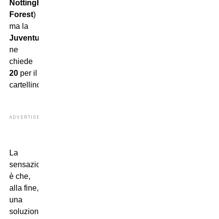
Nottingham
Forest
)
ma la
Juventus
ne
chiede
20
per il
cartellino.
ADVERTISEMENT
La
sensazione
è che,
alla fine,
una
soluzione