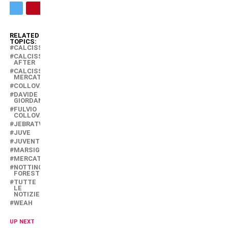
RELATED
TOPICS:
CALCISSIMO
CALCISSIMO
AFTER
CALCISSIMO
MERCATO
COLLOVATI
DAVIDE
GIORDANA
FULVIO
COLLOVATI
JEBRATV
JUVE
JUVENTUS
MARSIGLIA
MERCATO
NOTTINGHAM
FOREST
TUTTE
LE
NOTIZIE
WEAH
UP NEXT