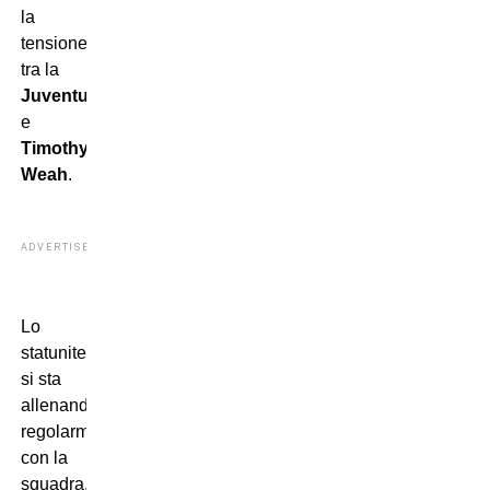
la
tensione
tra la
Juventus
e
Timothy
Weah
.
ADVERTISEMENT
Lo
statunitense
si sta
allenando
regolarmente
con la
squadra,