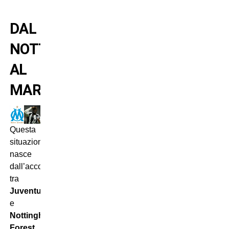
DAL
NOTTINGHAM
AL
MARSIGLIA
Questa
situazione
nasce
dall’accordo
tra
Juventus
e
Nottingham
Forest