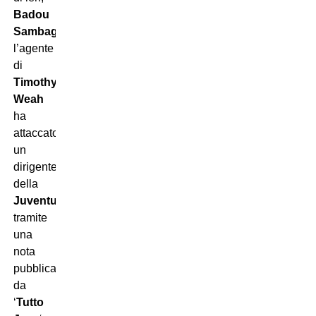
Badou
Sambague
,
l’agente
di
Timothy
Weah
ha
attaccato
un
dirigente
della
Juventus
tramite
una
nota
pubblicata
da
‘
Tutto