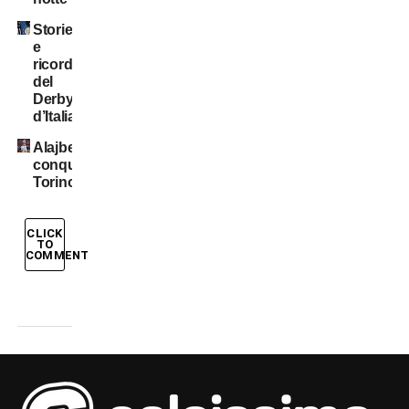
Storie
e
ricordi
del
Derby
d’Italia
Alajbegovic
conquista
Torino
CLICK
TO
COMMENT