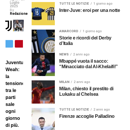
Luglio
TUTTE LE NOTIZIE
1 giorno ago
2025
Inter-Juve: eroi per una notte
By
Redazione
AMARCORD
1 giorno ago
Storie e ricordi del Derby
d’Italia
NEWS
2 anni ago
Mbappé vuota il sacco:
Juventus-
“Minacciato dal Al-Khelaifi!”
Weah:
la
MILAN
2 anni ago
tensione
Milan, chiesto il prestito di
tra le
Lukaku al Chelsea
parti
sale
TUTTE LE NOTIZIE
2 anni ago
ogni
Firenze accoglie Palladino
giorno
di più.