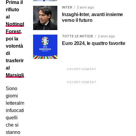
Prima il
INTER
2 anni ago
rifiuto
Inzaghi-Inter, avanti insieme
al
verso il futuro
Nottingham
Forest
,
TUTTE LE NOTIZIE
2 anni ago
poi la
Euro 2024, le quattro favorite
volontà
di
trasferirsi
al
ADVERTISEMENT
Marsiglia
.
ADVERTISEMENT
Sono
giorni
letteralmente
infuocati
quelli
che si
stanno