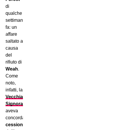
di
qualche
settimana
fa: un
affare
saltato a
causa
del
rifiuto di
Weah
.
Come
noto,
infatti, la
Vecchia
Signora
aveva
concordato
la
cessione