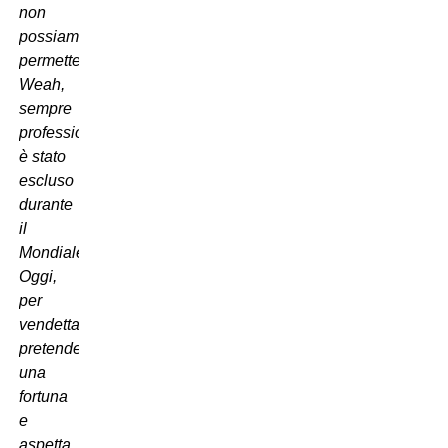
non
possiamo
permettercelo.
Weah,
sempre
professionale,
è stato
escluso
durante
il
Mondiale.
Oggi,
per
vendetta,
pretende
una
fortuna
e
aspetta