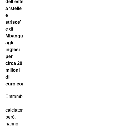
dell’esterno
a ‘stelle
e
strisce’
e di
Mbangula
agli
inglesi
per
circa 20
milioni
di
euro complessivi
.
Entrambe
i
calciatori,
però,
hanno