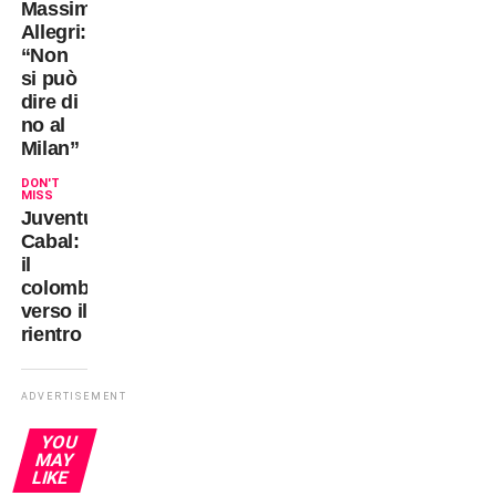
Massimiliano
Allegri:
“Non
si può
dire di
no al
Milan”
DON'T
MISS
Juventus-
Cabal:
il
colombiano
verso il
rientro
ADVERTISEMENT
YOU
MAY
LIKE