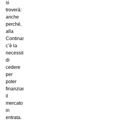
si
troverà:
anche
perché,
alla
Continassa,
c’è la
necessità
di
cedere
per
poter
finanziare
il
mercato
in
entrata.