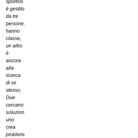
sportivo
è gestito
da tre
persone: due
hanno
classe,
un altro
è
ancora
alla
ricerca
di se
stesso.
Due
cercano
soluzioni,
uno
crea
problemi. E