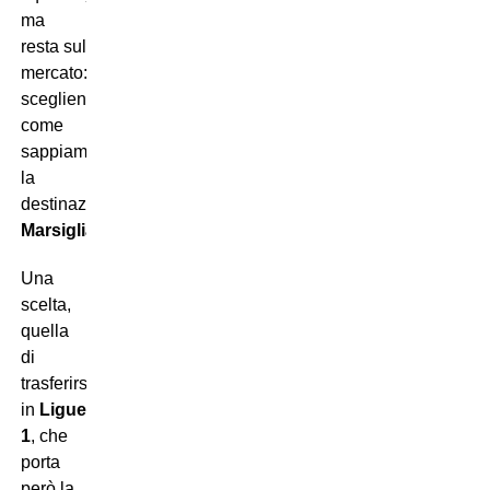
ma
resta sul
mercato:
scegliendo,
come
sappiamo,
la
destinazione
Marsiglia
.
Una
scelta,
quella
di
trasferirsi
in
Ligue
1
, che
porta
però la