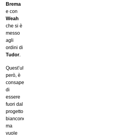
Brema
e con
Weah
che si è
messo
agli
ordini di
Tudor
.
Quest’ultimo,
però, è
consapevole
di
essere
fuori dal
progetto
bianconero:
ma
vuole