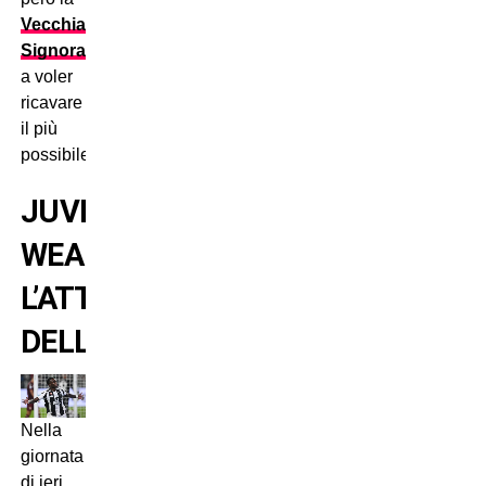
Vecchia
Signora
a voler
ricavare
il più
possibile.
JUVENTUS-
WEAH:
L’ATTACCO
DELL’AGENTE
Nella
giornata
di ieri,