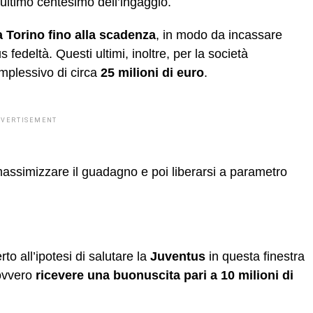
l’ultimo centesimo dell’ingaggio.
a Torino fino alla scadenza
, in modo da incassare
us fedeltà. Questi ultimi, inoltre, per la società
mplessivo di circa
25 milioni di euro
.
DVERTISEMENT
massimizzare il guadagno e poi liberarsi a parametro
o all’ipotesi di salutare la
Juventus
in questa finestra
ovvero
ricevere una buonuscita pari a 10 milioni di