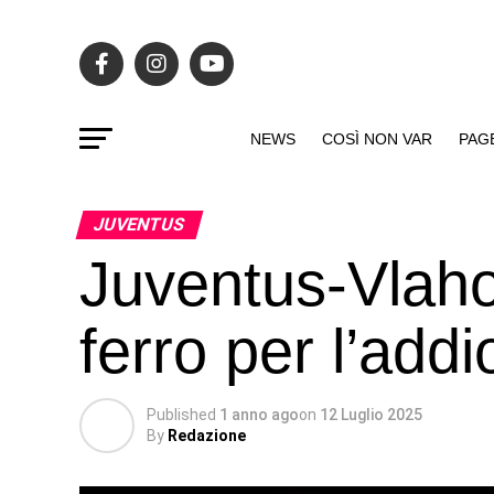
NEWS
COSÌ NON VAR
PAG
JUVENTUS
Juventus-Vlahov
ferro per l’addi
Published
1 anno ago
on
12 Luglio 2025
By
Redazione