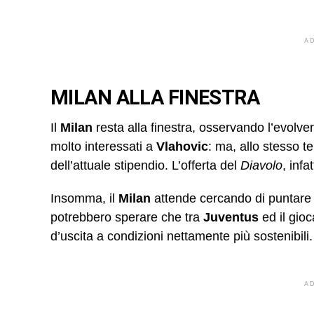
A
MILAN ALLA FINESTRA
Il
Milan
resta alla finestra, osservando l’evolv
molto interessati a
Vlahovic
: ma, allo stesso t
dell’attuale stipendio. L’offerta del
Diavolo
, infa
Insomma, il
Milan
attende cercando di puntare a
potrebbero sperare che tra
Juventus
ed il gio
d’uscita a condizioni nettamente più sostenibili
A