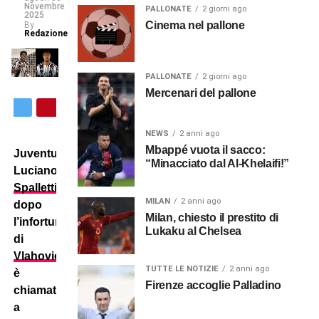
Novembre
PALLONATE
2 giorni ago
2025
Cinema nel pallone
By
Redazione
PALLONATE
2 giorni ago
Mercenari del pallone
NEWS
2 anni ago
Mbappé vuota il sacco:
Juventus:
“Minacciato dal Al-Khelaifi!”
Luciano
Spalletti
,
MILAN
2 anni ago
dopo
Milan, chiesto il prestito di
l’infortunio
Lukaku al Chelsea
di
Vlahovic
,
TUTTE LE NOTIZIE
2 anni ago
è
Firenze accoglie Palladino
chiamato
a