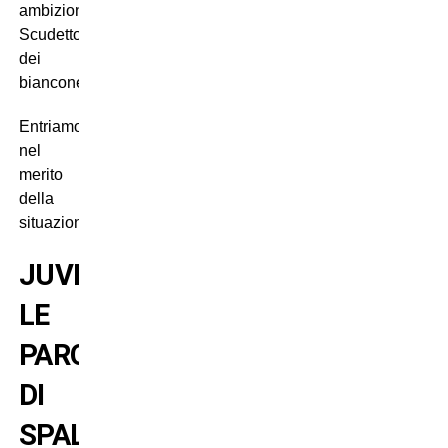
ambizioni
Scudetto
dei
bianconeri.
Entriamo
nel
merito
della
situazione.
JUVENTUS:
LE
PAROLE
DI
SPALLETTI