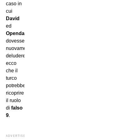
caso in
cui
David
ed
Openda
dovessero
nuovamente
deludere,
ecco
che il
turco
potrebbe
ricoprire
il ruolo
di
falso
9
.
ADVERTISEMENT