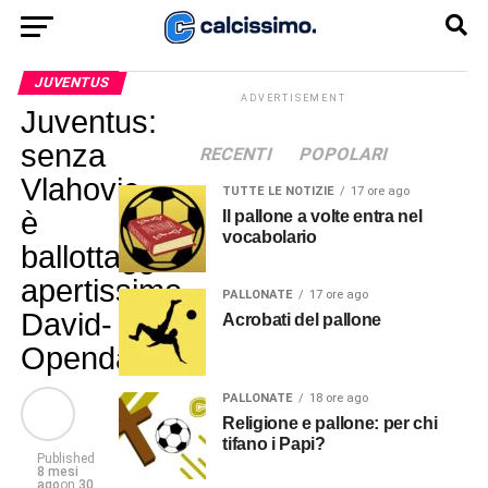
JUVENTUS
ADVERTISEMENT
Juventus:
senza
RECENTI
POPOLARI
Vlahovic
TUTTE LE NOTIZIE
17 ore ago
è
Il pallone a volte entra nel
vocabolario
ballottaggio
apertissimo
PALLONATE
17 ore ago
David-
Acrobati del pallone
Openda
PALLONATE
18 ore ago
Religione e pallone: per chi
tifano i Papi?
Published
8 mesi
ago
on
30