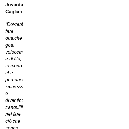
Juventus-
Cagliari
:
“Dovrebbero
fare
qualche
goal
velocemente
e di fila,
in modo
che
prendano
sicurezza
e
diventino
tranquilli
nel fare
ciò che
sanno.