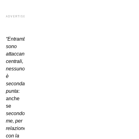
ADVERTISEMENT
“Entrambi
sono
attaccanti
centrali,
nessuno
è
seconda
punta
:
anche
se
secondo
me, per
relazione
con la