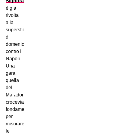
Signora
è già
rivolta
alla
supersfida
di
domenica
contro il
Napoli.
Una
gara,
quella
del
Maradona,
crocevia
fondamentale
per
misurare
le