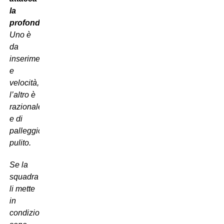
la
profondità
.
Uno è
da
inserimento
e
velocità,
l’altro è
razionale
e di
palleggio,
pulito.
Se la
squadra
li mette
in
condizione