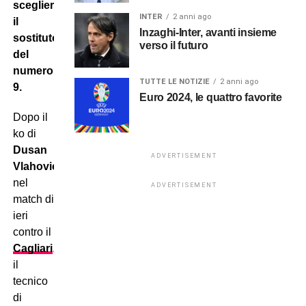
scegliere
INTER
2 anni ago
il
Inzaghi-Inter, avanti insieme
sostituto
verso il futuro
del
numero
TUTTE LE NOTIZIE
2 anni ago
9.
Euro 2024, le quattro favorite
Dopo il
ko di
Dusan
ADVERTISEMENT
Vlahovic
nel
ADVERTISEMENT
match di
ieri
contro il
Cagliari
,
il
tecnico
di