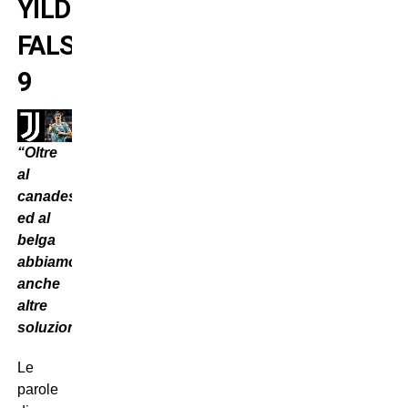
YILDIZ
FALSO
9
“Oltre
al
canadese
ed al
belga
abbiamo
anche
altre
soluzioni”.
Le
parole