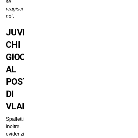
se
reagisci
no”
.
JUVENTUS:
CHI
GIOCHERA’
AL
POSTO
DI
VLAHOVIC?
Spalletti,
inoltre,
evidenzia: