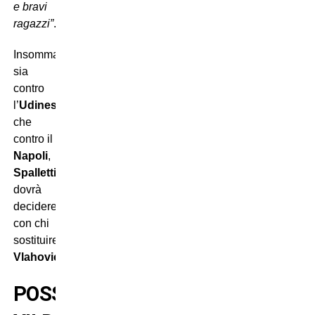
e bravi
ragazzi”
.
Insomma:
sia
contro
l’
Udinese
che
contro il
Napoli
,
Spalletti
dovrà
decidere
con chi
sostituire
Vlahovic
.
POSSIBILE