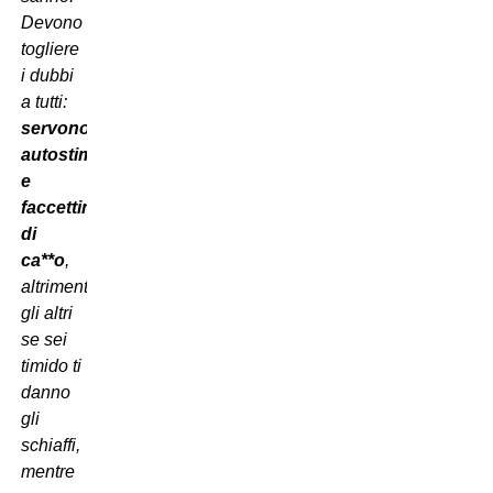
Devono
togliere
i dubbi
a tutti:
servono
autostima
e
faccettina
di
ca**o
,
altrimenti
gli altri
se sei
timido ti
danno
gli
schiaffi,
mentre