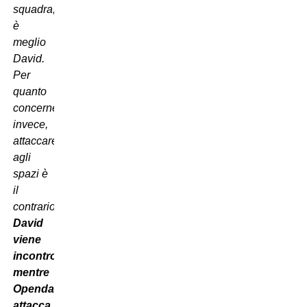
squadra,
è
meglio
David.
Per
quanto
concerne,
invece,
attaccare
agli
spazi è
il
contrario:
David
viene
incontro,
mentre
Openda
attacca