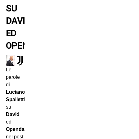
SU
DAVID
ED
OPENDA
Le
parole
di
Luciano
Spalletti
su
David
ed
Openda
nel post