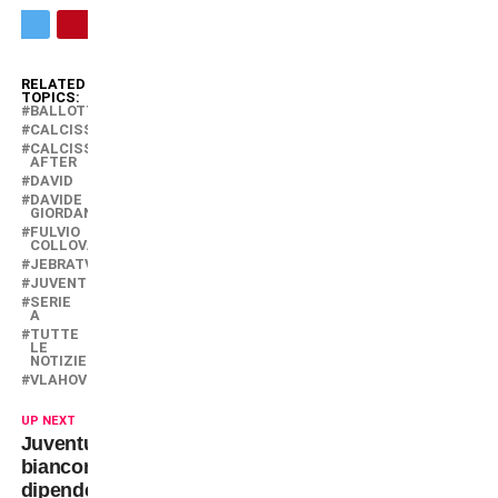
RELATED
TOPICS:
BALLOTTAGGIO
CALCISSIMO
CALCISSIMO
AFTER
DAVID
DAVIDE
GIORDANA
FULVIO
COLLOVATI
JEBRATV
JUVENTUS
SERIE
A
TUTTE
LE
NOTIZIE
VLAHOVIC
UP NEXT
Juventus:
bianconeri
dipendenti