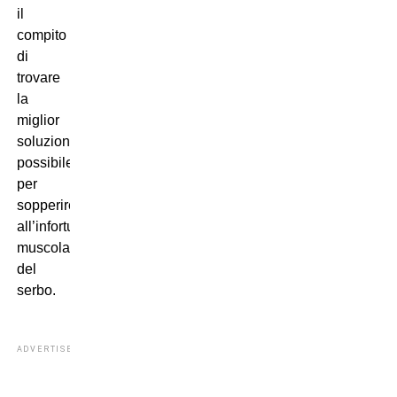
il
compito
di
trovare
la
miglior
soluzione
possibile
per
sopperire
all’infortunio
muscolare
del
serbo.
ADVERTISEMENT