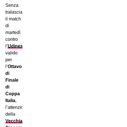
Senza
tralasciare
il match
di
martedì
contro
l’
Udinese
,
valido
per
l’
Ottavo
di
Finale
di
Coppa
Italia
,
l’attenzione
della
Vecchia