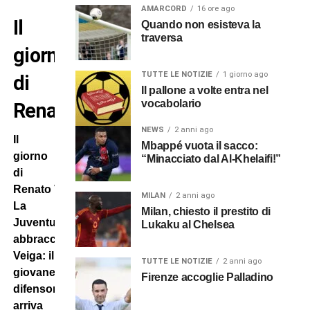
AMARCORD
16 ore ago
Il
Quando non esisteva la
traversa
giorno
TUTTE LE NOTIZIE
1 giorno ago
di
Il pallone a volte entra nel
vocabolario
Renato Veiga
NEWS
2 anni ago
Il
Mbappé vuota il sacco:
giorno
“Minacciato dal Al-Khelaifi!”
di
Renato Veiga
.
MILAN
2 anni ago
La
Milan, chiesto il prestito di
Juventus
Lukaku al Chelsea
abbraccia
Veiga: il
TUTTE LE NOTIZIE
2 anni ago
giovane
Firenze accoglie Palladino
difensore
arriva