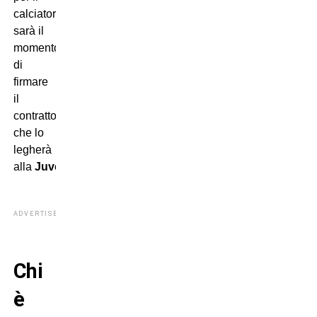
calciatore
sarà il
momento
di
firmare
il
contratto
che lo
legherà
alla
Juventus
.
ADVERTISEMENT
Chi
è