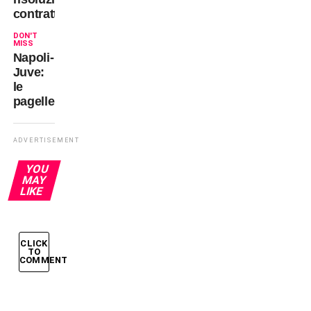
contrattuale
DON'T
MISS
Napoli-
Juve:
le
pagelle
ADVERTISEMENT
YOU
MAY
LIKE
CLICK
TO
COMMENT