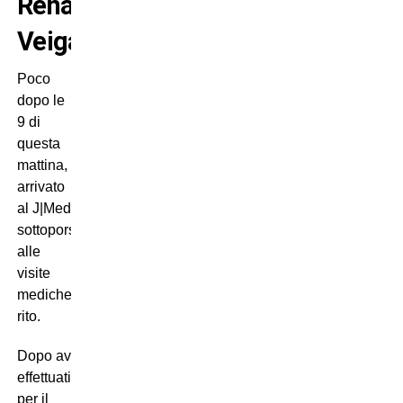
Renato
Veiga
Poco
dopo le
9 di
questa
mattina,
Veiga
è
arrivato
al J|Medicalper
sottoporsi
alle
visite
mediche di
rito.
Dopo averli
effettuati ed confermare l’idoneità,
per il