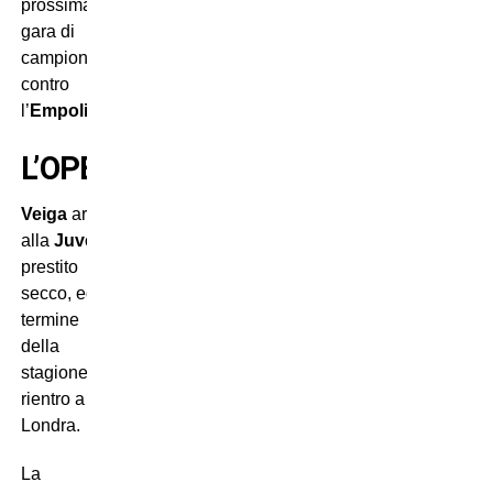
prossima
gara di
campionato
contro
l’
Empoli
.
L’OPERAZIONE
Veiga
arriva
alla
Juventus
dal
Chelsea
in
prestito
secco, ed al
termine
della
stagione farà
rientro a
Londra.
La