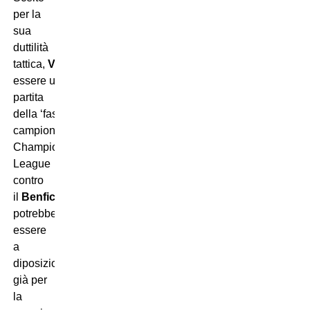
per la
sua
duttilità
tattica,
Veiga
non potrà
essere utilizzato nell’ultima
partita
della ‘fase
campionato’ di
Champions
League
contro
il
Benfica
ma
potrebbe
essere
a
diposizione
già per
la