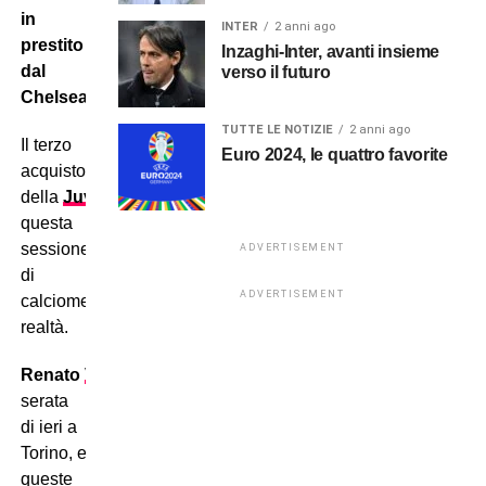
in
INTER
2 anni ago
prestito
Inzaghi-Inter, avanti insieme
dal
verso il futuro
Chelsea.
TUTTE LE NOTIZIE
2 anni ago
Il terzo
Euro 2024, le quattro favorite
acquisto
della
Juventus
in
questa
sessione invernale
ADVERTISEMENT
di
ADVERTISEMENT
calciomercato è
realtà.
Renato
Veiga
è atterrato nella
serata
di ieri a
Torino, ed in
queste