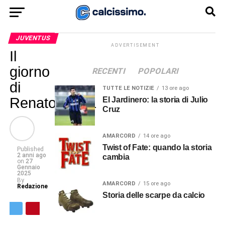
JUVENTUS
ADVERTISEMENT
Il
giorno
RECENTI
POPOLARI
di
TUTTE LE NOTIZIE
13 ore ago
Renato Veiga
El Jardinero: la storia di Julio
Cruz
AMARCORD
14 ore ago
Twist of Fate: quando la storia
Published
2 anni ago
cambia
on
27
Gennaio
2025
By
AMARCORD
15 ore ago
Redazione
Storia delle scarpe da calcio