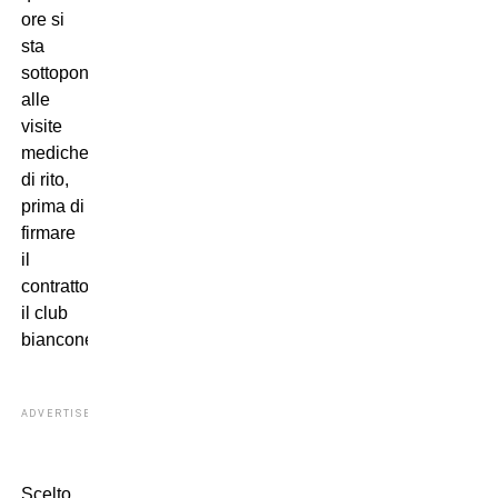
ore si
sta
sottoponendo
alle
visite
mediche
di rito,
prima di
firmare
il
contrattocon
il club
bianconero.
ADVERTISEMENT
Scelto