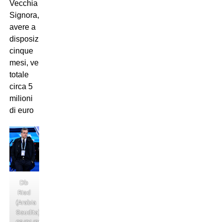
Vecchia
Signora, per
avere a
disposizione
Renato
Veiga
per
cinque
mesi, verseranno in
totale
circa 5
milioni
di euro
Db
Riad
(Arabia
Saudita)