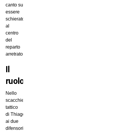
canto suo, può anche
essere
schierato
al
centro
del
reparto
arretrato.
Il
ruolo
Nello
scacchiere
tattico
di Thiago Motta,
Veiga
è un’alternativa
ai due
difensori