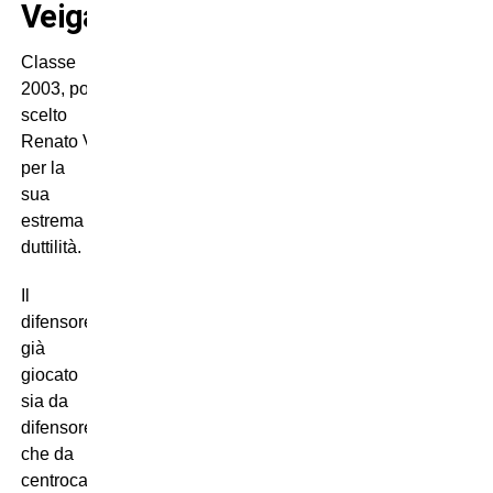
Veiga
Classe
2003, portoghese, Madama ha
scelto
Renato Veiga soprattutto
per la
sua
estrema
duttilità.
Il
difensore ha
già
giocato
sia da
difensore
che da
centrocampista,