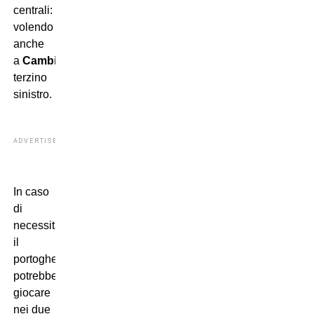
centrali: ma
volendo
anche
a
Cambiaso
come
terzino
sinistro.
ADVERTISEMENT
In caso
di
necessità,
il
portoghese
potrebbe
giocare
nei due