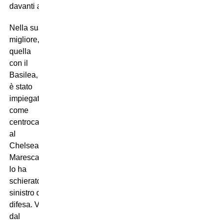
davanti alla difesa.
Nella sua stagione
migliore,
quella
con il
Basilea,
è stato
impiegato
come
centrocampista, mentre
al
Chelsea
Maresca
lo ha
schierato da terzino
sinistro di
difesa. Veiga,
dal