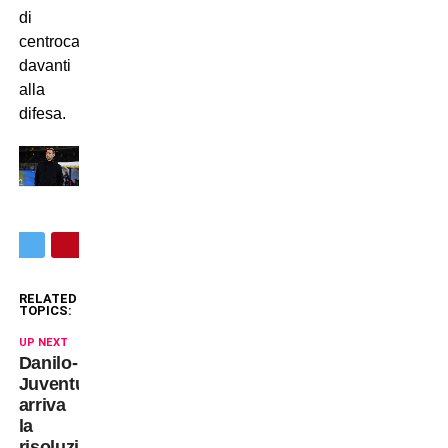
di
centrocampo
davanti
alla
difesa.
RELATED
TOPICS:
UP NEXT
Danilo-
Juventus:
arriva
la
risoluzione