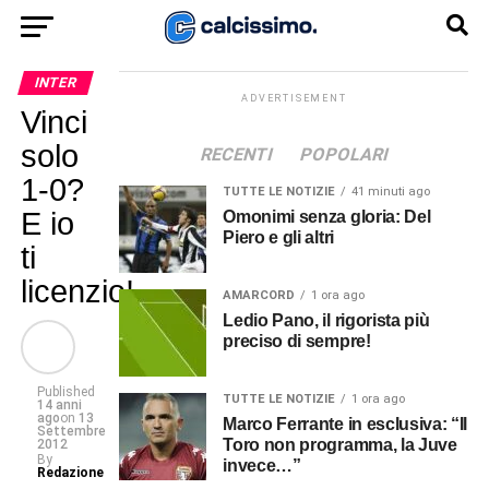
INTER
ADVERTISEMENT
Vinci
solo
RECENTI
POPOLARI
1-0?
TUTTE LE NOTIZIE
41 minuti ago
E io
Omonimi senza gloria: Del
Piero e gli altri
ti
licenzio!
AMARCORD
1 ora ago
Ledio Pano, il rigorista più
preciso di sempre!
Published
TUTTE LE NOTIZIE
1 ora ago
14 anni
ago
on
13
Marco Ferrante in esclusiva: “Il
Settembre
Toro non programma, la Juve
2012
By
invece…”
Redazione