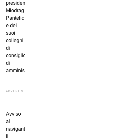
presidente
Miodrag
Pantelic
e dei
suoi
colleghi
di
consiglio
di
amministrazione.
ADVERTISEMENT
Avviso
ai
naviganti,
il