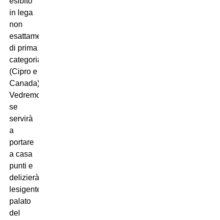
esibito
in lega
non
esattamente
di prima
categoria
(Cipro e
Canada).
Vedremo
se
servirà
a
portare
a casa
punti e
delizierà
lesigente
palato
del