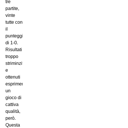
tre
partite,
vinte
tutte con
il
punteggio
di 1-0.
Risultati
troppo
striminziti
e
ottenuti
esprimendo
un
gioco di
cattiva
qualità,
però.
Questa