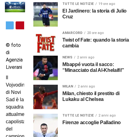
TUTTE LE NOTIZIE
19 ore ago
El Jardinero: la storia di Julio
Cruz
AMARCORD
20 ore ago
Twist of Fate: quando la storia
© foto
cambia
di
NEWS
2 anni ago
Agenzia
Mbappé vuota il sacco:
Liverani
“Minacciato dal Al-Khelaifi!”
Il
Vojvodina
MILAN
2 anni ago
di Novi
Milan, chiesto il prestito di
Lukaku al Chelsea
Sad è la
squadra
attualmente
TUTTE LE NOTIZIE
2 anni ago
capolista
Firenze accoglie Palladino
del
campionato