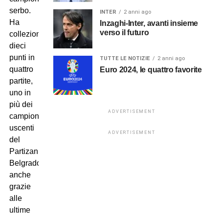
serbo.
INTER
2 anni ago
Ha
Inzaghi-Inter, avanti insieme
verso il futuro
collezionato
dieci
punti in
TUTTE LE NOTIZIE
2 anni ago
quattro
Euro 2024, le quattro favorite
partite,
uno in
più dei
ADVERTISEMENT
campioni
uscenti
ADVERTISEMENT
del
Partizan
Belgrado,
anche
grazie
alle
ultime