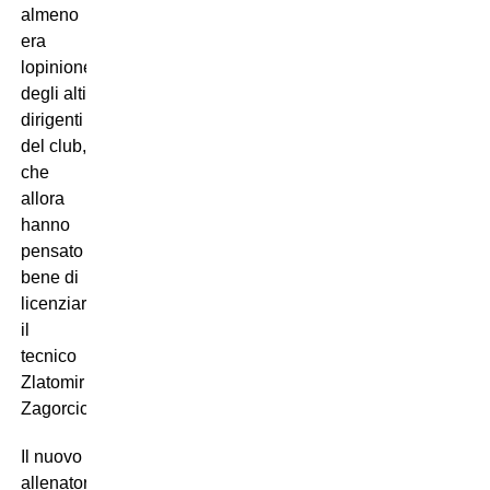
almeno
era
lopinione
degli alti
dirigenti
del club,
che
allora
hanno
pensato
bene di
licenziare
il
tecnico
Zlatomir
Zagorcic.
Il nuovo
allenatore,