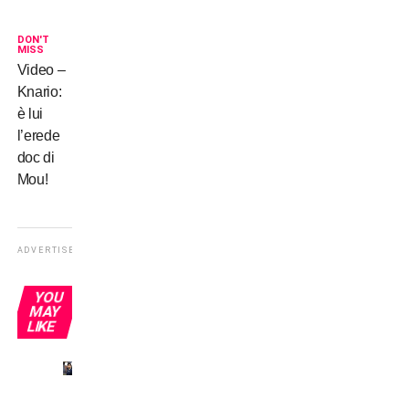
DON'T
MISS
Video –
Knario:
è lui
l’erede
doc di
Mou!
ADVERTISEMENT
YOU
MAY
LIKE
Inter,
tournée