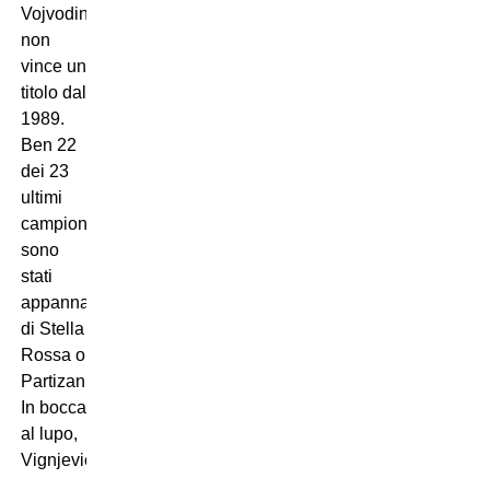
Vojvodina
non
vince un
titolo dal
1989.
Ben 22
dei 23
ultimi
campionati
sono
stati
appannaggio
di Stella
Rossa o
Partizan.
In bocca
al lupo,
Vignjevic!