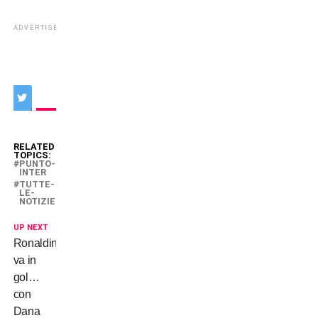
ADVERTISEMENT
RELATED
TOPICS:
PUNTO-
INTER
TUTTE-
LE-
NOTIZIE
UP NEXT
Ronaldinho
va in
gol…
con
Dana