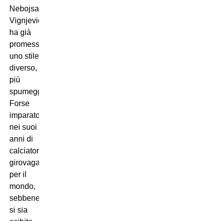
Nebojsa
Vignjevic,
ha già
promesso
uno stile
diverso,
più
spumeggiante.
Forse
imparato
nei suoi
anni di
calciatore
girovagando
per il
mondo,
sebbene
si sia