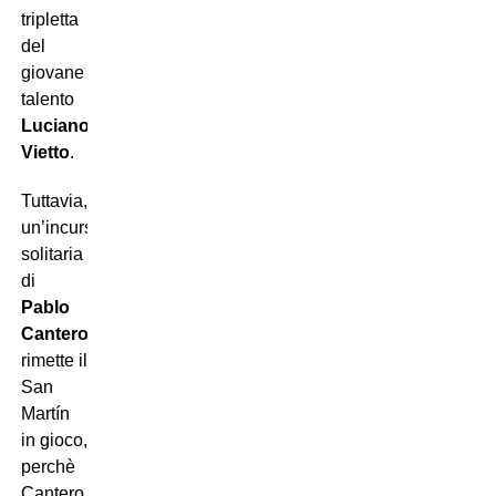
tripletta
del
giovane
talento
Luciano
Vietto
.
Tuttavia,
un’incursione
solitaria
di
Pablo
Cantero
rimette il
San
Mart
í
n
in gioco,
perchè
Cantero