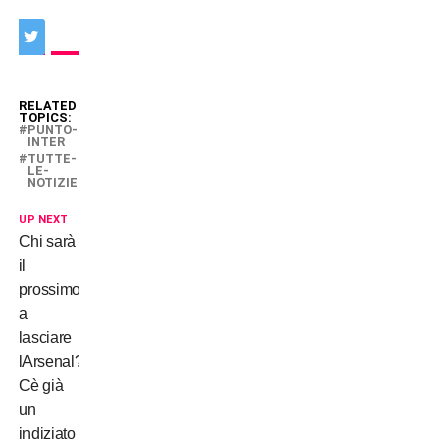
RELATED
TOPICS:
PUNTO-
INTER
TUTTE-
LE-
NOTIZIE
UP NEXT
Chi sarà
il
prossimo
a
lasciare
lArsenal?
Cè già
un
indiziato