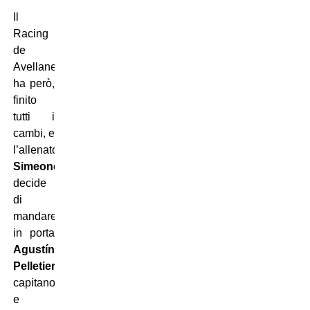
Il
Racing
de
Avellaneda
ha però,
finito
tutti i
cambi, e
l’allenatore
Diego
Simeone
decide
di
mandare
in porta
Agustín
Pelletieri
,
capitano
e