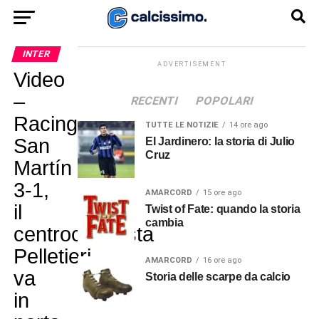
INTER
ADVERTISEMENT
Video
–
RECENTI
POPOLARI
Racing-
TUTTE LE NOTIZIE
14 ore ago
San
El Jardinero: la storia di Julio
Cruz
Martín
3-1,
AMARCORD
15 ore ago
il
Twist of Fate: quando la storia
cambia
centrocampista
Pelletieri
AMARCORD
16 ore ago
va
Storia delle scarpe da calcio
in