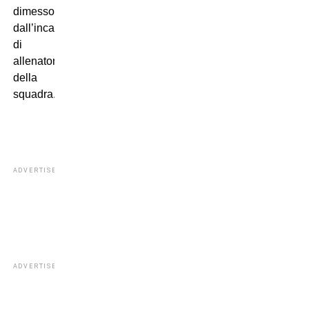
dimesso
dall’incarico
di
allenatore
della
squadra.
ADVERTISEMENT
ADVERTISEMENT