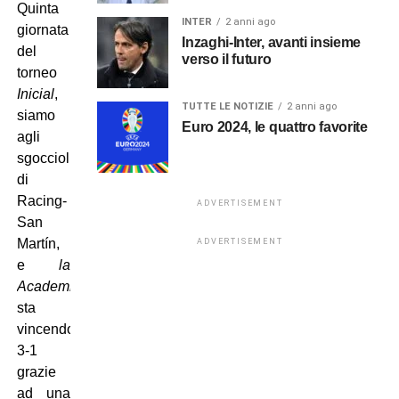
Quinta
INTER
2 anni ago
giornata
Inzaghi-Inter, avanti insieme
del
verso il futuro
torneo
Inicial
,
TUTTE LE NOTIZIE
2 anni ago
siamo
Euro 2024, le quattro favorite
agli
sgoccioli
di
Racing-
ADVERTISEMENT
San
Mart
í
n,
ADVERTISEMENT
e
la
Academia
sta
vincendo
3-1
grazie
ad una