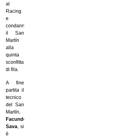
al
Racing
e
condannando
il San
Mart
í
n
alla
quinta
sconfitta
di fila.
A fine
partita il
tecnico
del
San
Mart
í
n
,
Facundo
Sava
, si
è