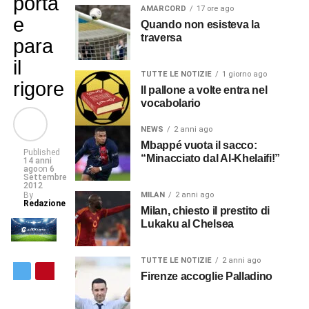
porta
AMARCORD
17 ore ago
e
Quando non esisteva la
traversa
para
il
TUTTE LE NOTIZIE
1 giorno ago
rigore
Il pallone a volte entra nel
vocabolario
NEWS
2 anni ago
Mbappé vuota il sacco:
Published
“Minacciato dal Al-Khelaifi!”
14 anni
ago
on
6
Settembre
2012
By
MILAN
2 anni ago
Redazione
Milan, chiesto il prestito di
Lukaku al Chelsea
TUTTE LE NOTIZIE
2 anni ago
Firenze accoglie Palladino