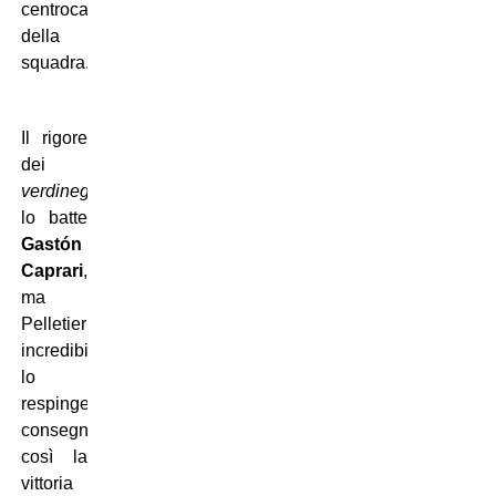
centrocampista
della
squadra.
Il rigore
dei
verdinegros
lo batte
Gastón
Caprari
,
ma
Pelletieri
incredibilmente
lo
respinge,
consegnando
così la
vittoria