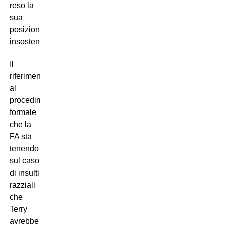
reso la
sua
posizione
insostenibile.
Il
riferimento
al
procedimento
formale
che la
FA sta
tenendo
sul caso
di insulti
razziali
che
Terry
avrebbe