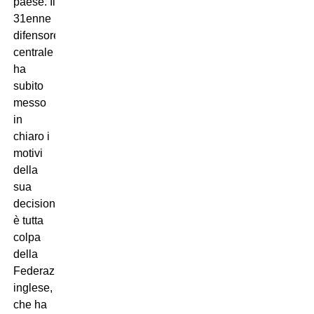
paese. Il
31enne
difensore
centrale
ha
subito
messo
in
chiaro i
motivi
della
sua
decisione:
è tutta
colpa
della
Federazione
inglese,
che ha