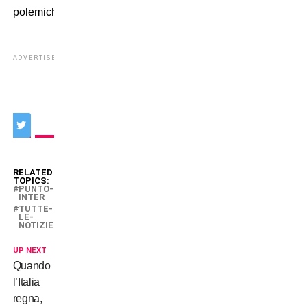
polemiche.
ADVERTISEMENT
RELATED
TOPICS:
PUNTO-
INTER
TUTTE-
LE-
NOTIZIE
UP NEXT
Quando
l’Italia
regna,