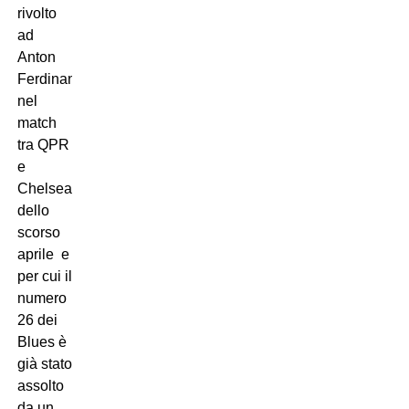
rivolto
ad
Anton
Ferdinand
nel
match
tra QPR
e
Chelsea
dello
scorso
aprile  e
per cui il
numero
26 dei
Blues è
già stato
assolto
da un