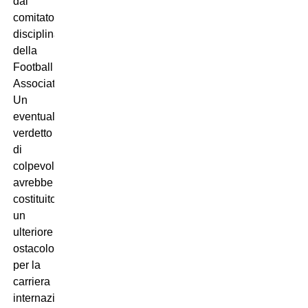
dal
comitato
disciplinare
della
Football
Association.
Un
eventuale
verdetto
di
colpevolezza
avrebbe
costituito
un
ulteriore
ostacolo
per la
carriera
internazionale