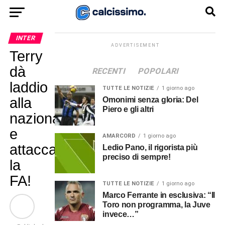
INTER
ADVERTISEMENT
Terry
dà
RECENTI
POPOLARI
laddio
TUTTE LE NOTIZIE
1 giorno ago
alla
Omonimi senza gloria: Del
Piero e gli altri
nazionale
e
AMARCORD
1 giorno ago
attacca
Ledio Pano, il rigorista più
preciso di sempre!
la
FA!
TUTTE LE NOTIZIE
1 giorno ago
Marco Ferrante in esclusiva: “Il
Toro non programma, la Juve
invece…”