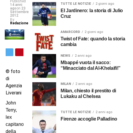
Published
TUTTE LE NOTIZIE
2 giorni ago
14 anni
ago
on
23
El Jardinero: la storia di Julio
Settembre
2012
Cruz
By
Redazione
AMARCORD
2 giorni ago
Twist of Fate: quando la storia
cambia
NEWS
2 anni ago
Mbappé vuota il sacco:
“Minacciato dal Al-Khelaifi!”
© foto
di
MILAN
2 anni ago
Agenzia
Milan, chiesto il prestito di
Liverani
Lukaku al Chelsea
John
Terry,
TUTTE LE NOTIZIE
2 anni ago
lex
Firenze accoglie Palladino
capitano
della