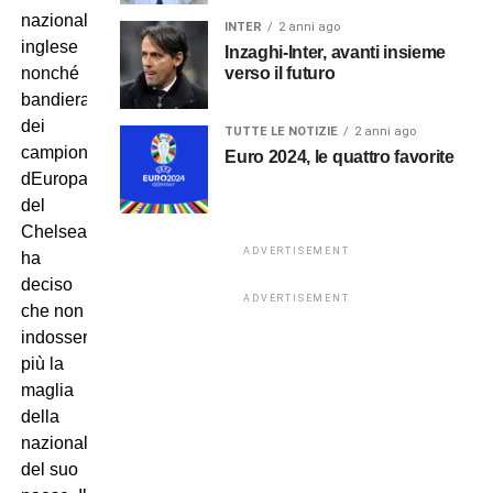
nazionale
INTER
2 anni ago
inglese
Inzaghi-Inter, avanti insieme
verso il futuro
nonché
bandiera
dei
TUTTE LE NOTIZIE
2 anni ago
campioni
Euro 2024, le quattro favorite
dEuropa
del
Chelsea,
ADVERTISEMENT
ha
deciso
ADVERTISEMENT
che non
indosserà
più la
maglia
della
nazionale
del suo