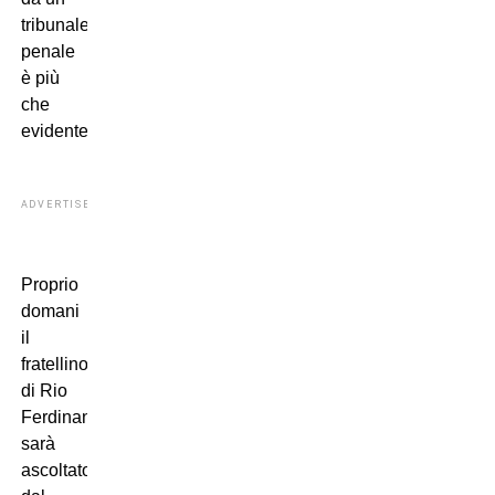
tribunale
penale 
è più
che
evidente.
ADVERTISEMENT
Proprio
domani
il
fratellino
di Rio
Ferdinand
sarà
ascoltato