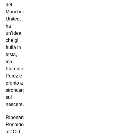
del
Manchester
United,
ha
un’idea
che gli
frulla in
testa,
ma
Florentino
Perez e
pronto a
stroncargliela
sul
nascere.
Riportare
Ronaldo
all’ Old