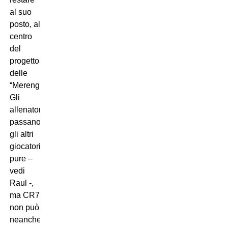
al suo
posto, al
centro
del
progetto
delle
“Merengues”.
Gli
allenatori
passano,
gli altri
giocatori
pure –
vedi
Raul -,
ma CR7
non può
neanche