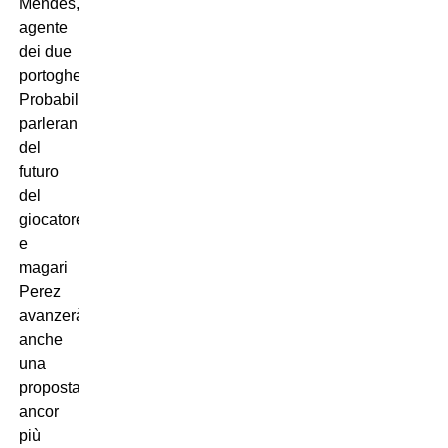
Mendes,
agente
dei due
portoghese.
Probabilmente
parleranno
del
futuro
del
giocatore,
e
magari
Perez
avanzerà
anche
una
proposta
ancor
più