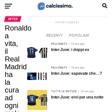
INTER
ADVERTISEMENT
Ronaldo
a
RECENTI
POPOLARI
vita,
PALLONATE
15 ore ago
il
Inter-Juve: i doppi ex
Real
Madrid
PALLONATE
15 ore ago
ha
Inter-Juve: sapevate che…?
la
cura
TUTTE LE NOTIZIE
16 ore ago
ad
Inter-Juve: eroi per una notte
ogni