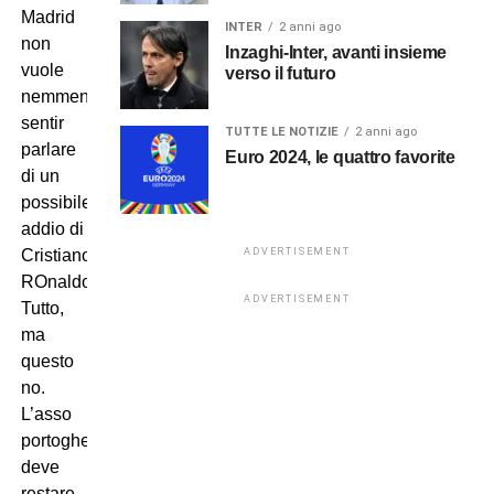
Madrid
INTER
2 anni ago
non
Inzaghi-Inter, avanti insieme
vuole
verso il futuro
nemmeno
sentir
TUTTE LE NOTIZIE
2 anni ago
parlare
Euro 2024, le quattro favorite
di un
possibile
addio di
ADVERTISEMENT
Cristiano
ROnaldo.
ADVERTISEMENT
Tutto,
ma
questo
no.
L’asso
portoghese
deve
restare