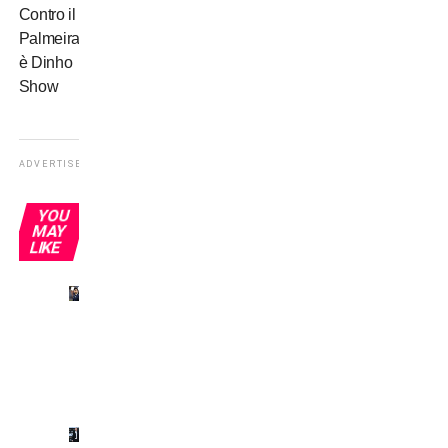
Contro il
Palmeiras
è Dinho
Show
ADVERTISEMENT
YOU
MAY
LIKE
Inter,
tournée
a
rischio?
Inter,