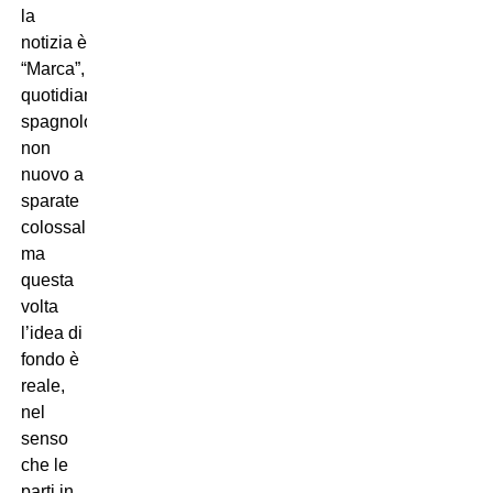
la
notizia è
“Marca”,
quotidiano
spagnolo
non
nuovo a
sparate
colossali,
ma
questa
volta
l’idea di
fondo è
reale,
nel
senso
che le
parti in