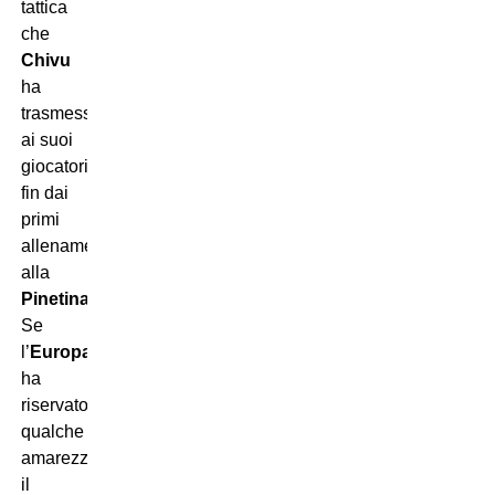
tattica
che
Chivu
ha
trasmesso
ai suoi
giocatori
fin dai
primi
allenamenti
alla
Pinetina
.
Se
l’
Europa
ha
riservato
qualche
amarezza,
il