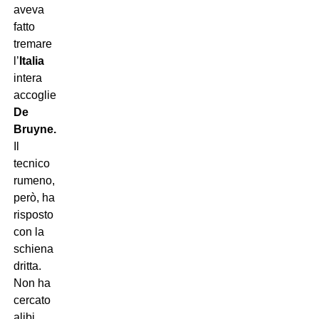
aveva
fatto
tremare
l’
Italia
intera
accogliendo
De
Bruyne.
Il
tecnico
rumeno,
però, ha
risposto
con la
schiena
dritta.
Non ha
cercato
alibi.