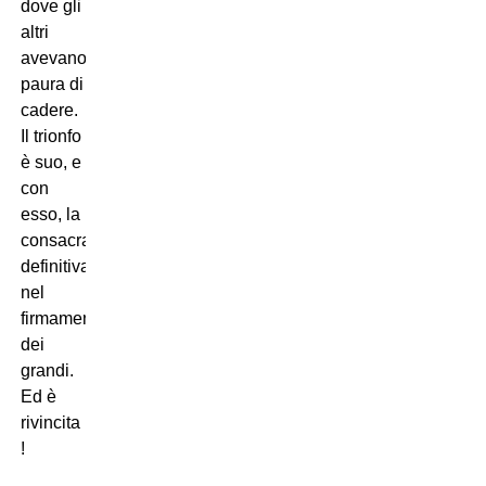
dove gli
altri
avevano
paura di
cadere.
Il trionfo
è suo, e
con
esso, la
consacrazione
definitiva
nel
firmamento
dei
grandi.
Ed è
rivincita
!