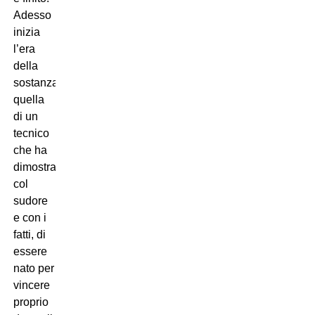
Adesso
inizia
l’era
della
sostanza,
quella
di un
tecnico
che ha
dimostrato,
col
sudore
e con i
fatti, di
essere
nato per
vincere
proprio