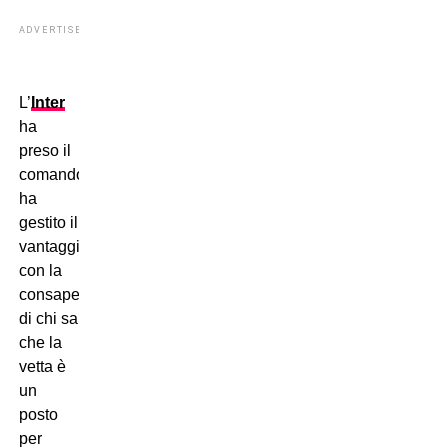
ADVERTISEMENT
L’
Inter
ha
preso il
comando,
ha
gestito il
vantaggio
con la
consapevolezza
di chi sa
che la
vetta è
un
posto
per