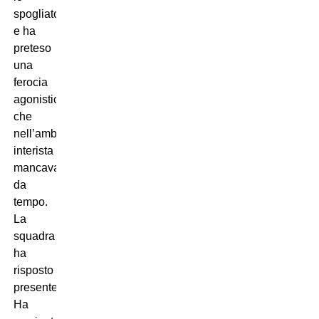
spogliatoio
e ha
preteso
una
ferocia
agonistica
che
nell’ambiente
interista
mancava
da
tempo.
La
squadra
ha
risposto
presente.
Ha