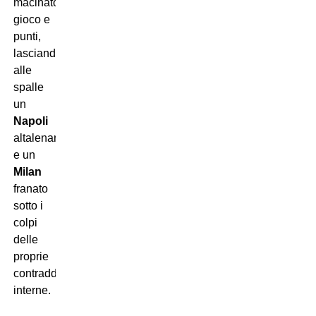
macinato
gioco e
punti,
lasciandosi
alle
spalle
un
Napoli
altalenante
e un
Milan
franato
sotto i
colpi
delle
proprie
contraddizioni
interne.