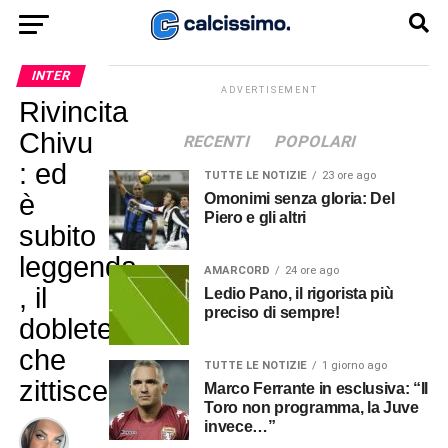
INTER
ADVERTISEMENT
Rivincita
Chivu
RECENTI
POPOLARI
: ed
TUTTE LE NOTIZIE
23 ore ago
è
Omonimi senza gloria: Del
Piero e gli altri
subito
leggenda
AMARCORD
24 ore ago
, il
Ledio Pano, il rigorista più
preciso di sempre!
doblete
che
TUTTE LE NOTIZIE
1 giorno ago
zittisce
Marco Ferrante in esclusiva: “Il
Toro non programma, la Juve
invece…”