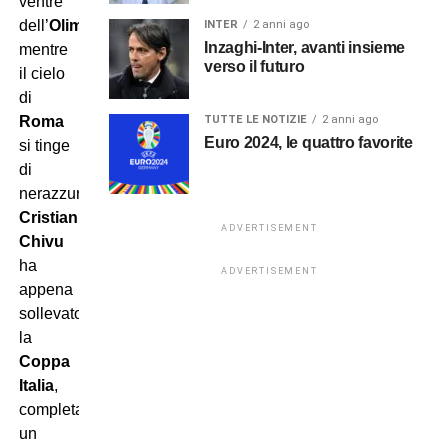
ventre
dell’
Olimpico
,
INTER
2 anni ago
Inzaghi-Inter, avanti insieme
mentre
verso il futuro
il cielo
di
TUTTE LE NOTIZIE
2 anni ago
Roma
Euro 2024, le quattro favorite
si tinge
di
nerazzurro.
Cristian
ADVERTISEMENT
Chivu
ha
ADVERTISEMENT
appena
sollevato
la
Coppa
Italia
,
completando
un