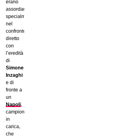
erano
assordanti,
specialmente
nel
confronto
diretto
con
l’eredità
di
Simone
Inzaghi
e di
fronte a
un
Napoli
,
campione
in
carica,
che