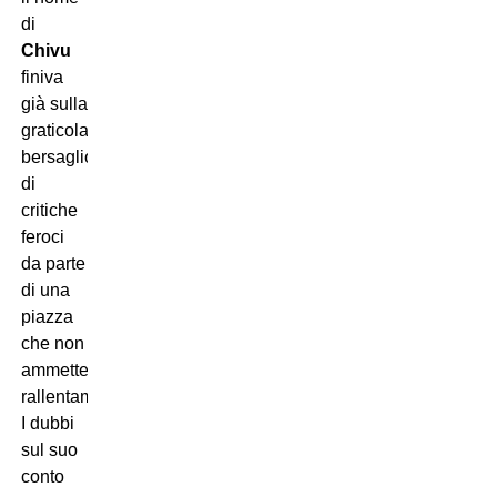
di
Chivu
finiva
già sulla
graticola,
bersaglio
di
critiche
feroci
da parte
di una
piazza
che non
ammette
rallentamenti.
I dubbi
sul suo
conto