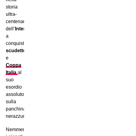
storia
ultra-
centenaria
dell’
Inter
a
conquistare
scudetto
e
Coppa
Italia
al
suo
esordio
assoluto
sulla
panchina
nerazzurra.
Nemmeno