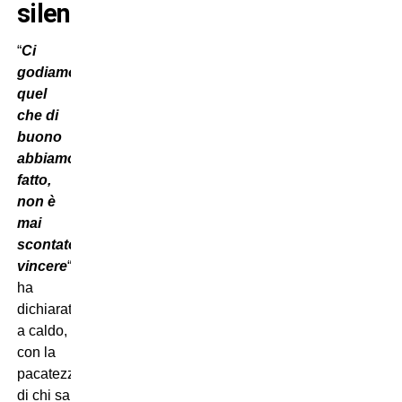
silenzioso
“
Ci
godiamo
quel
che di
buono
abbiamo
fatto,
non è
mai
scontato
vincere
“,
ha
dichiarato
a caldo,
con la
pacatezza
di chi sa