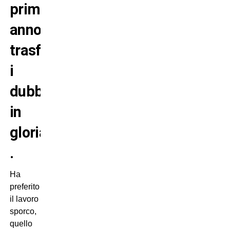
primo
anno,
trasformando
i
dubbi
in
gloria
.
Ha
preferito
il lavoro
sporco,
quello