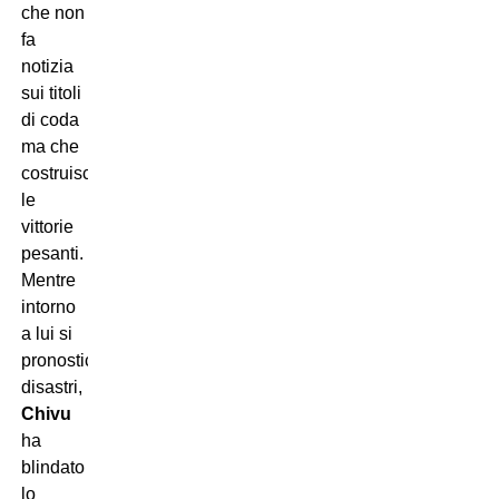
che non
fa
notizia
sui titoli
di coda
ma che
costruisce
le
vittorie
pesanti.
Mentre
intorno
a lui si
pronosticavano
disastri,
Chivu
ha
blindato
lo