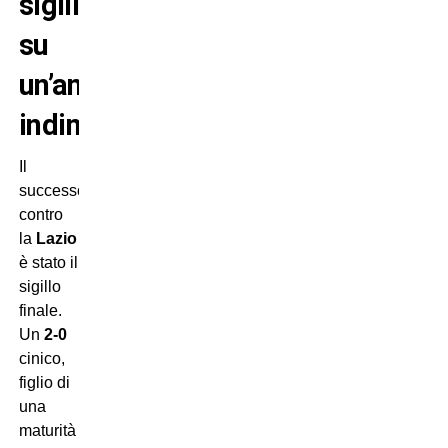
sigillo
su
un’annata
indimenticabile
Il
successo
contro
la
Lazio
è stato il
sigillo
finale.
Un
2-0
cinico,
figlio di
una
maturità