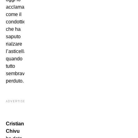
acclama
come il
condottiero
che ha
saputo
rialzare
l’asticella
quando
tutto
sembrava
perduto.
ADVERTISEMENT
Cristian
Chivu