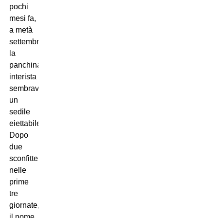
pochi
mesi fa,
a metà
settembre,
la
panchina
interista
sembrava
un
sedile
eiettabile.
Dopo
due
sconfitte
nelle
prime
tre
giornate,
il nome