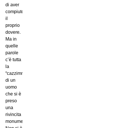
di aver
compiuto
il
proprio
dovere.
Ma in
quelle
parole
c’è tutta
la
“cazzimma”
di un
uomo
che si è
preso
una
rivincita
monumentale.