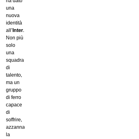
ha dato
una
nuova
identità
all’
Inter
.
Non più
solo
una
squadra
di
talento,
ma un
gruppo
di ferro
capace
di
soffrire,
azzannare
la