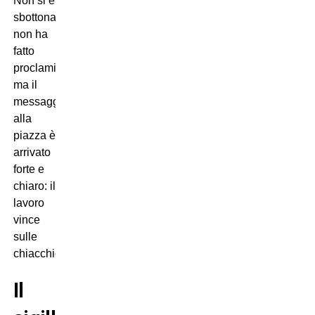
Non si è
sbottonato,
non ha
fatto
proclami,
ma il
messaggio
alla
piazza è
arrivato
forte e
chiaro: il
lavoro
vince
sulle
chiacchiere.
Il