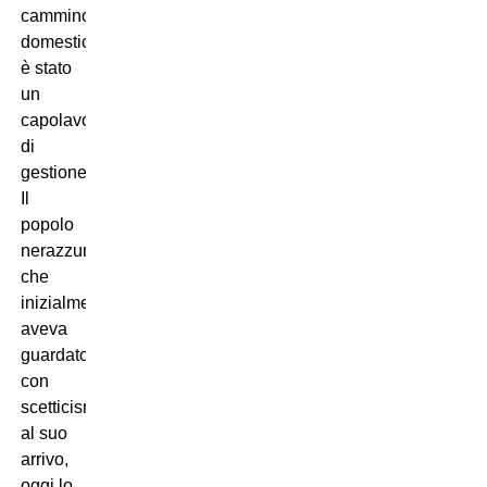
cammino
domestico
è stato
un
capolavoro
di
gestione.
Il
popolo
nerazzurro,
che
inizialmente
aveva
guardato
con
scetticismo
al suo
arrivo,
oggi lo