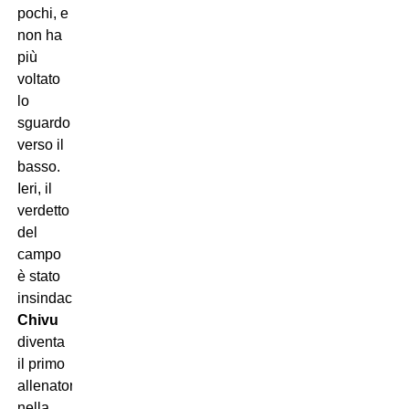
pochi, e
non ha
più
voltato
lo
sguardo
verso il
basso.
Ieri, il
verdetto
del
campo
è stato
insindacabile.
Chivu
diventa
il primo
allenatore
nella