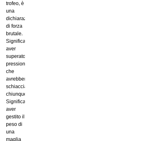
trofeo, è
una
dichiarazione
di forza
brutale.
Significa
aver
superato
pressioni
che
avrebbero
schiacciato
chiunque.
Significa
aver
gestito il
peso di
una
maglia