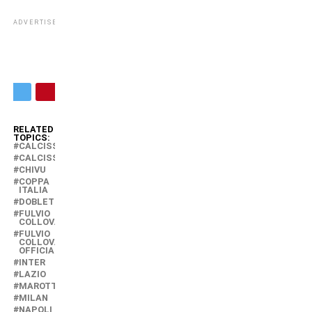
ADVERTISEMENT
RELATED
TOPICS:
CALCISSIMO
CALCISSIMO.COM
CHIVU
COPPA
ITALIA
DOBLETE
FULVIO
COLLOVATI
FULVIO
COLLOVATI
OFFICIAL
INTER
LAZIO
MAROTTA
MILAN
NAPOLI