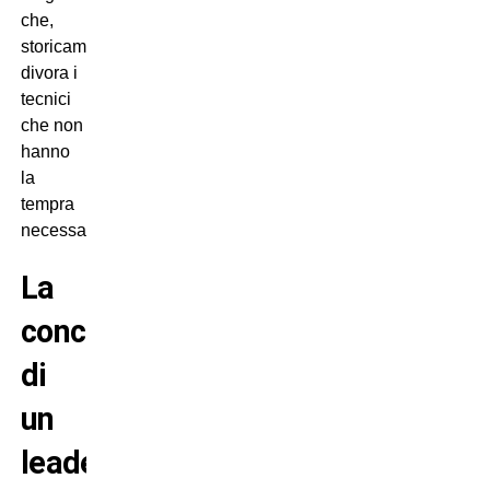
che,
storicamente,
divora i
tecnici
che non
hanno
la
tempra
necessaria.
La
concretezza
di
un
leader