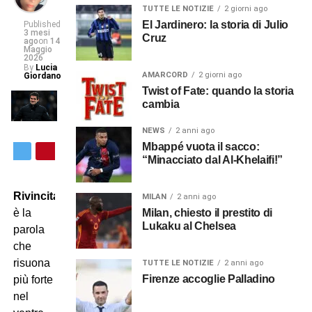
TUTTE LE NOTIZIE
2 giorni ago
El Jardinero: la storia di Julio
Published
3 mesi
Cruz
ago
on
14
Maggio
2026
By
Lucia
AMARCORD
2 giorni ago
Giordano
Twist of Fate: quando la storia
cambia
NEWS
2 anni ago
Mbappé vuota il sacco:
“Minacciato dal Al-Khelaifi!”
Rivincita
MILAN
2 anni ago
Milan, chiesto il prestito di
è la
Lukaku al Chelsea
parola
che
risuona
TUTTE LE NOTIZIE
2 anni ago
Firenze accoglie Palladino
più forte
nel