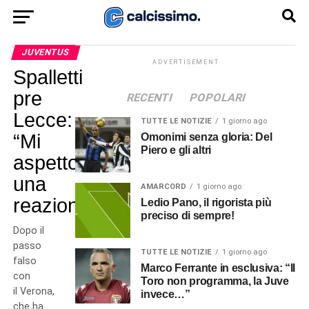
JUVENTUS
ADVERTISEMENT
Spalletti
pre
RECENTI
POPOLARI
Lecce:
TUTTE LE NOTIZIE
1 giorno ago
“Mi
Omonimi senza gloria: Del
Piero e gli altri
aspetto
una
AMARCORD
1 giorno ago
reazione”
Ledio Pano, il rigorista più
preciso di sempre!
Dopo il
passo
TUTTE LE NOTIZIE
1 giorno ago
falso
Marco Ferrante in esclusiva: “Il
con
Toro non programma, la Juve
il Verona,
invece…”
che ha