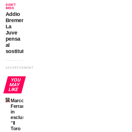
DON'T
MISS
Addio
Bremer?
La
Juve
pensa
al
sostituto
ADVERTISEMENT
YOU
MAY
LIKE
Marco
Ferrante
in
esclusiva:
“Il
Toro