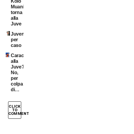
Kolo
Muani
torna
alla
Juve
Juventini
per
caso
Caracciolo
alla
Juve?
No,
per
colpa
di…
CLICK
TO
COMMENT