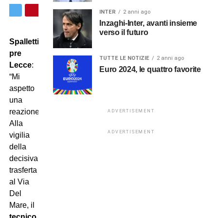
INTER
2 anni ago
Inzaghi-Inter, avanti insieme
verso il futuro
Spalletti
pre
TUTTE LE NOTIZIE
2 anni ago
Lecce
:
Euro 2024, le quattro favorite
“Mi
aspetto
una
reazione”.
ADVERTISEMENT
Alla
ADVERTISEMENT
vigilia
della
decisiva
trasferta
al Via
Del
Mare, il
tecnico