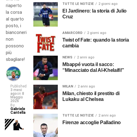
TUTTE LE NOTIZIE
2 giorni ago
riaperto
El Jardinero: la storia di Julio
la corsa
Cruz
al quarto
posto, i
bianconeri
AMARCORD
2 giorni ago
non
Twist of Fate: quando la storia
cambia
possono
più
NEWS
2 anni ago
sbagliare!
Mbappé vuota il sacco:
“Minacciato dal Al-Khelaifi!”
Published
MILAN
2 anni ago
3 mesi
Milan, chiesto il prestito di
ago
on
8
Maggio
Lukaku al Chelsea
2026
By
Gabriele
Cantella
TUTTE LE NOTIZIE
2 anni ago
Firenze accoglie Palladino