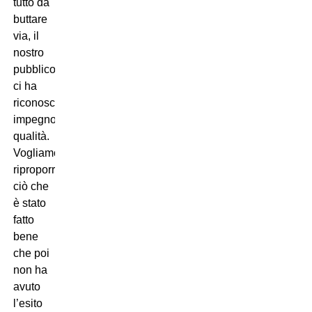
tutto da
buttare
via, il
nostro
pubblico
ci ha
riconosciuto
impegno,
qualità.
Vogliamo
riproporre
ciò che
è stato
fatto
bene
che poi
non ha
avuto
l’esito