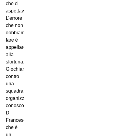
che ci
aspettavamo.
L’errore
che non
dobbiamo
fare è
appellarci
alla
sfortuna.
Giochiamo
contro
una
squadra
organizzata,
conosco
Di
Francesco
che è
un