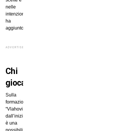
nelle
intenzioni”,
ha
aggiunto.
ADVERTISEMENT
Chi
gioca?
Sulla
formazione:
“Vlahovic
dall’inizio
è una
possibilità.