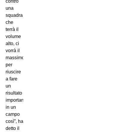
contro
una
squadra
che
terrà il
volume
alto, ci
vorrà il
massimo
per
riuscire
a fare
un
risultato
importante
in un
campo
così”, ha
detto il