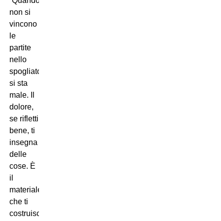
“Quando
non si
vincono
le
partite
nello
spogliatoio
si sta
male. Il
dolore,
se rifletti
bene, ti
insegna
delle
cose. È
il
materiale
che ti
costruisce