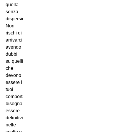
quella
senza
dispersione.
Non
rischi di
arrivarci
avendo
dubbi
su quelli
che
devono
essere i
tuoi
comportamenti:
bisogna
essere
definitivi
nelle
scelte e