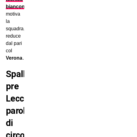
bianconero
motiva
la
squadra,
reduce
dal pari
col
Verona
…
Spalletti
pre
Lecce:
parole
di
circostanza?