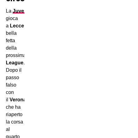
La
Juventus
si
gioca
a
Lecce
una
bella
fetta
della
prossima
Champions
League
.
Dopo il
passo
falso
con
il
Verona
,
che ha
riaperto
la corsa
al
quarto