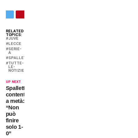
RELATED
TOPICS:
JUVE
LECCE
SERIE-
A
SPALLETTI
TUTTE-
LE-
NOTIZIE
UP NEXT
Spalletti
contento
a metà:
“Non
può
finire
solo 1-
0”