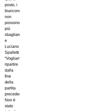
posto, i
bianconeri
non
possono
più
sbagliare
e
Luciano
Spalletti.
“Vogliamo
ripartire
dalla
fine
della
partita
precedente.
Non è
stato