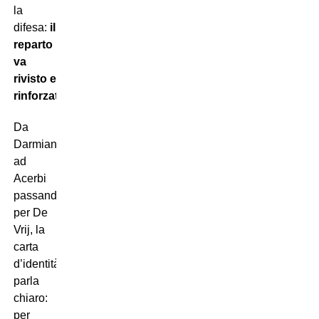
la
difesa:
il
reparto
va
rivisto e
rinforzato
.
Da
Darmian
ad
Acerbi
passando
per De
Vrij, la
carta
d’identità
parla
chiaro:
per