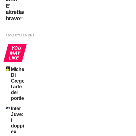
E’
altrettanto
bravo”
ADVERTISEMENT
YOU
MAY
LIKE
Michele
Di
Gregorio:
l’arte
del
portiere!
Inter-
Juve:
i
doppi
ex