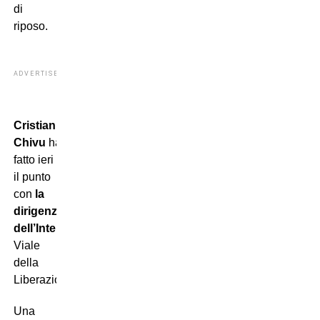
di
riposo.
ADVERTISEMENT
Cristian
Chivu
ha
fatto ieri
il punto
con
la
dirigenza
dell’Inter
in
Viale
della
Liberazione…
Una