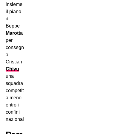
insieme
il piano
di
Beppe
Marotta
per
consegnare
a
Cristian
Chivu
una
squadra
competitiva
almeno
entro i
confini
nazionali!