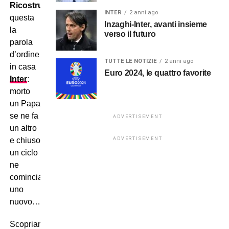
Ricostruzione
,
INTER
2 anni ago
questa
Inzaghi-Inter, avanti insieme
la
verso il futuro
parola
d’ordine
TUTTE LE NOTIZIE
2 anni ago
in casa
Euro 2024, le quattro favorite
Inter
:
morto
un Papa
se ne fa
ADVERTISEMENT
un altro
ADVERTISEMENT
e chiuso
un ciclo
ne
comincia
uno
nuovo…
Scopriamo