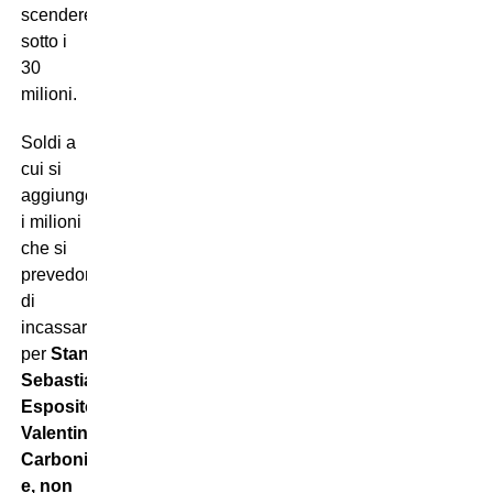
scendere
sotto i
30
milioni.
Soldi a
cui si
aggiungerebbero
i milioni
che si
prevedono
di
incassare
per
Stankovic,
Sebastiano
Esposito,
Valentin
Carboni
e, non