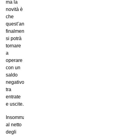
ma la
novità è
che
quest’anno
finalmente
si potrà
tornare
a
operare
con un
saldo
negativo
tra
entrate
e uscite.
Insomma,
al netto
degli