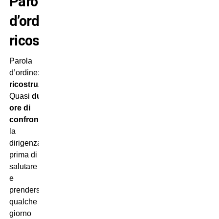
Parola
d’ordine:
ricostruzione!
Parola
d’ordine:
ricostruzione
!
Quasi
due
ore di
confronto
con
la
dirigenza,
prima di
salutare
e
prendersi
qualche
giorno