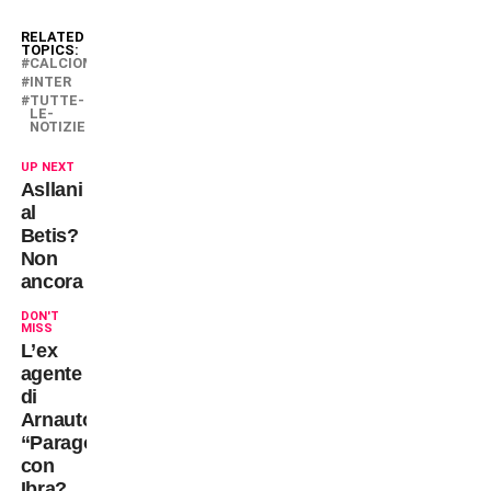
RELATED
TOPICS:
CALCIOMERCATO
INTER
TUTTE-
LE-
NOTIZIE
UP NEXT
Asllani
al
Betis?
Non
ancora
DON'T
MISS
L’ex
agente
di
Arnautovic:
“Paragone
con
Ibra?