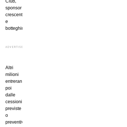
Club,
sponsor
crescenti
e
botteghino.
ADVERTISEMENT
Altri
milioni
entreranno
poi
dalle
cessioni
previste
o
preventivabili,