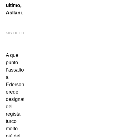
ultimo,
Asllani
.
ADVERTISEMENT
A quel
punto
l’assalto
a
Ederson,
erede
designato
del
regista
turco
molto
più del