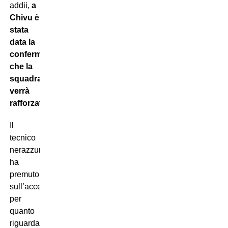
addii,
a
Chivu è
stata
data la
conferma
che la
squadra
verrà
rafforzata
.
Il
tecnico
nerazzurro
ha
premuto
sull’acceleratore
per
quanto
riguarda