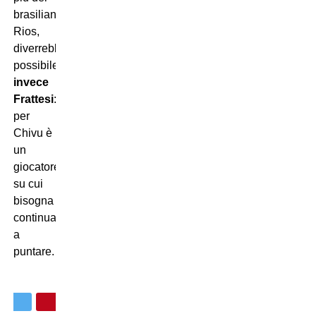
brasiliano
Rios,
diverrebbe
possibile.
Inamovibile
invece
Frattesi
:
per
Chivu è
un
giocatore
su cui
bisogna
continuare
a
puntare.