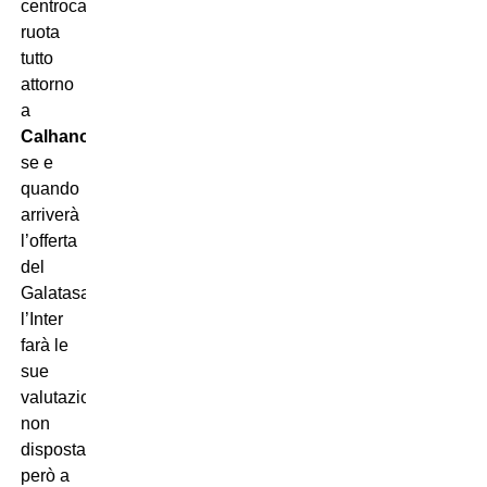
centrocampo
ruota
tutto
attorno
a
Calhanoglu
:
se e
quando
arriverà
l’offerta
del
Galatasaray,
l’Inter
farà le
sue
valutazioni,
non
disposta
però a