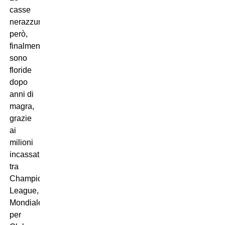
casse
nerazzurre,
però,
finalmente
sono
floride
dopo
anni di
magra,
grazie
ai
milioni
incassati
tra
Champions
League,
Mondiale
per