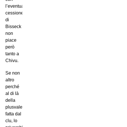
l’eventuale
cessione
di
Bisseck
non
piace
però
tanto a
Chivu.
Se non
altro
perché
al di là
della
plusvalenza
fatta dal
clu, lo