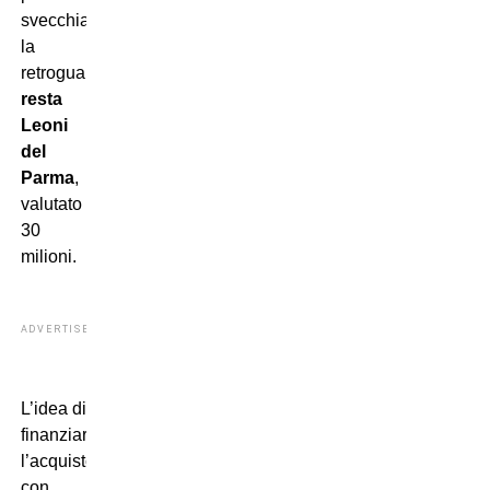
svecchiare
la
retroguardia
l’obiettivo
resta
Leoni
del
Parma
,
valutato
30
milioni.
ADVERTISEMENT
L’idea di
finanziarne
l’acquisto
con