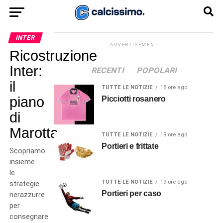
INTER
ADVERTISEMENT
Ricostruzione
Inter:
RECENTI
POPOLARI
il
TUTTE LE NOTIZIE
18 ore ago
piano
Picciotti rosanero
di
Marotta
TUTTE LE NOTIZIE
19 ore ago
Portieri e frittate
Scopriamo
insieme
le
TUTTE LE NOTIZIE
19 ore ago
strategie
Portieri per caso
nerazzurre
per
consegnare