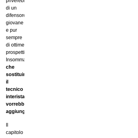
priverebbe
di un
difensore
giovane
e pur
sempre
di ottime
prospettive.
Insomma,
più
che
sostituire
il
tecnico
interista
vorrebbe
aggiungere
.
Il
capitolo