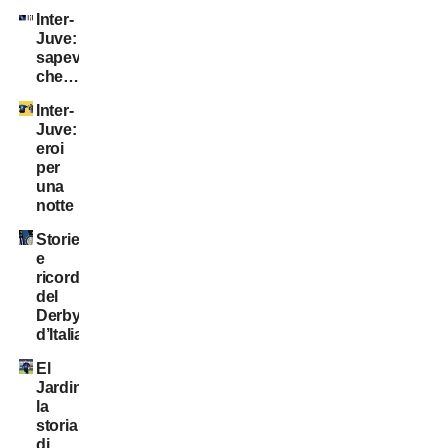
Inter-
Juve:
sapevate
che…?
Inter-
Juve:
eroi
per
una
notte
Storie
e
ricordi
del
Derby
d’Italia
El
Jardinero:
la
storia
di