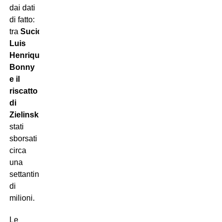
dai dati
di fatto:
tra
Sucic,
Luis
Henrique,
Bonny
e il
riscatto
di
Zielinski
sono
stati
sborsati
circa
una
settantina
di
milioni.
Le