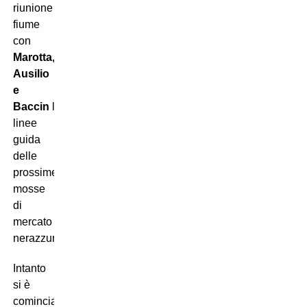
riunione
fiume
con
Marotta,
Ausilio
e
Baccin
le
linee
guida
delle
prossime
mosse
di
mercato
nerazzurre.
Intanto
si è
cominciato