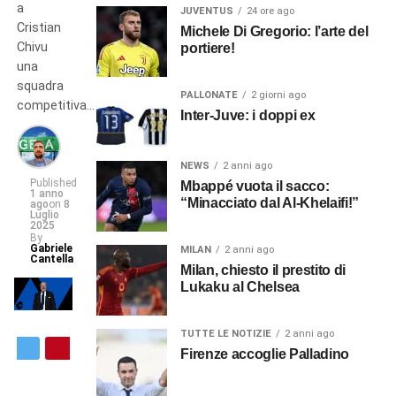
a
JUVENTUS
24 ore ago
Cristian
Michele Di Gregorio: l’arte del
Chivu
portiere!
una
squadra
PALLONATE
2 giorni ago
competitiva…
Inter-Juve: i doppi ex
NEWS
2 anni ago
Published
Mbappé vuota il sacco:
1 anno
“Minacciato dal Al-Khelaifi!”
ago
on
8
Luglio
2025
By
Gabriele
MILAN
2 anni ago
Cantella
Milan, chiesto il prestito di
Lukaku al Chelsea
TUTTE LE NOTIZIE
2 anni ago
Firenze accoglie Palladino