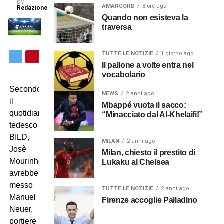
By
AMARCORD
8 ore ago
Redazione
Quando non esisteva la
traversa
TUTTE LE NOTIZIE
1 giorno ago
Il pallone a volte entra nel
vocabolario
Secondo
NEWS
2 anni ago
il
Mbappé vuota il sacco:
quotidiano
“Minacciato dal Al-Khelaifi!”
tedesco
BILD,
MILAN
2 anni ago
Josè
Milan, chiesto il prestito di
Mourinho
Lukaku al Chelsea
avrebbe
messo
TUTTE LE NOTIZIE
2 anni ago
Manuel
Firenze accoglie Palladino
Neuer,
portiere