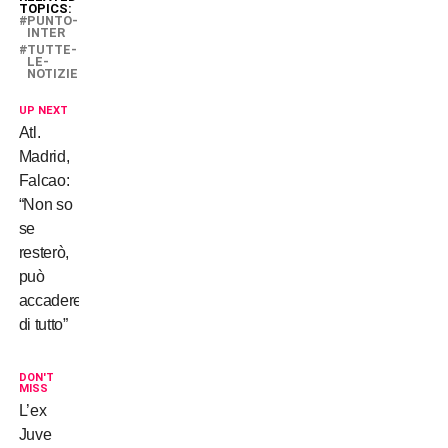
TOPICS:
PUNTO-
INTER
TUTTE-
LE-
NOTIZIE
UP NEXT
Atl.
Madrid,
Falcao:
“Non so
se
resterò,
può
accadere
di tutto”
DON'T
MISS
L’ex
Juve