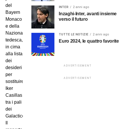
del
INTER
2 anni ago
Bayern
Inzaghi-Inter, avanti insieme
verso il futuro
Monaco
e della
Nazionale
TUTTE LE NOTIZIE
2 anni ago
tedesca,
Euro 2024, le quattro favorite
in cima
alla lista
dei
ADVERTISEMENT
desideri
per
ADVERTISEMENT
sostituire
Iker
Casillas
tra i pali
dei
Galacticos.
Il