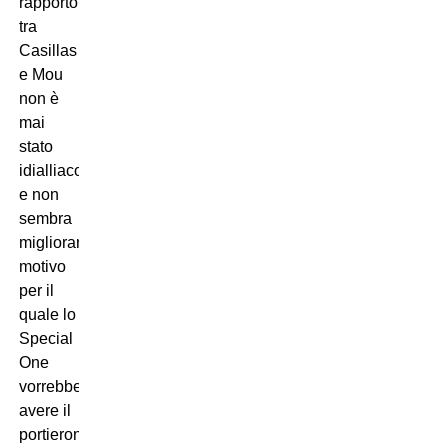
rapporto
tra
Casillas
e Mou
non è
mai
stato
idialliaco
e non
sembra
migliorare,
motivo
per il
quale lo
Special
One
vorrebbe
avere il
portierone