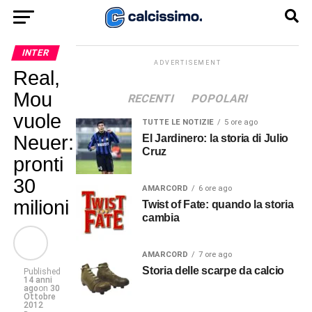
INTER
ADVERTISEMENT
Real,
Mou
RECENTI
POPOLARI
vuole
TUTTE LE NOTIZIE
5 ore ago
Neuer:
El Jardinero: la storia di Julio
Cruz
pronti
30
AMARCORD
6 ore ago
milioni
Twist of Fate: quando la storia
cambia
AMARCORD
7 ore ago
Storia delle scarpe da calcio
Published
14 anni
ago
on
30
Ottobre
2012