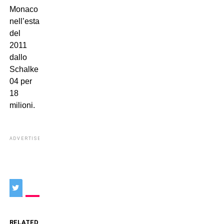
Monaco
nell’estate
del
2011
dallo
Schalke
04 per
18
milioni.
ADVERTISEMENT
RELATED