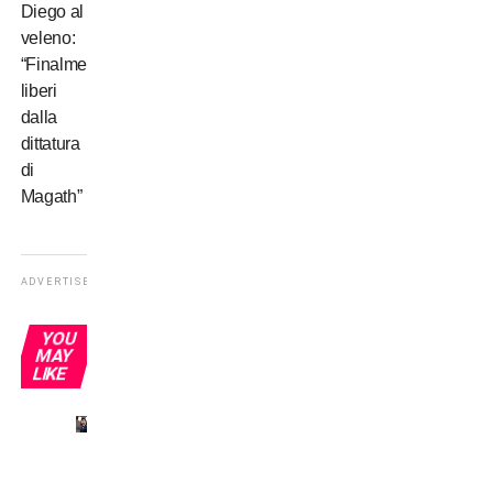
Diego al
veleno:
“Finalmente
liberi
dalla
dittatura
di
Magath”
ADVERTISEMENT
YOU
MAY
LIKE
Inter,
tournée
a