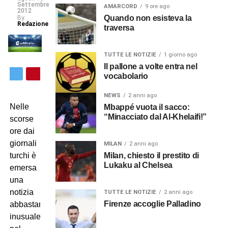
Settembre
AMARCORD
9 ore ago
2012
Quando non esisteva la
By
Redazione
traversa
TUTTE LE NOTIZIE
1 giorno ago
Il pallone a volte entra nel
vocabolario
NEWS
2 anni ago
Nelle
Mbappé vuota il sacco:
“Minacciato dal Al-Khelaifi!”
scorse
ore dai
giornali
MILAN
2 anni ago
Milan, chiesto il prestito di
turchi è
Lukaku al Chelsea
emersa
una
notizia
TUTTE LE NOTIZIE
2 anni ago
Firenze accoglie Palladino
abbastanza
inusuale