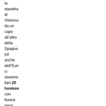
la
squadra
di
Vilanova
da un
capo
all’altro
della
Spagna
ed
anche
dell’Europa,
ci
saranno
ben
20
hostess
,
con
buona
pace