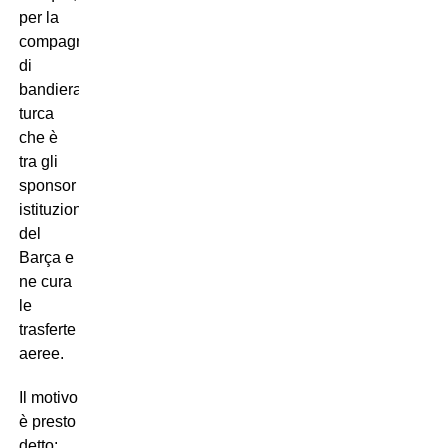
per la
compagnia
di
bandiera
turca
che è
tra gli
sponsor
istituzionali
del
Barça e
ne cura
le
trasferte
aeree.
Il motivo
è presto
detto: