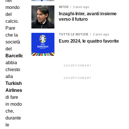
nel
mondo
INTER
2 anni ago
Inzaghi-Inter, avanti insieme
del
verso il futuro
calcio.
Pare
TUTTE LE NOTIZIE
2 anni ago
che la
Euro 2024, le quattro favorite
società
del
Barcellona
abbia
ADVERTISEMENT
chiesto
alla
ADVERTISEMENT
Turkish
Airlines
di fare
in modo
che,
durante
le