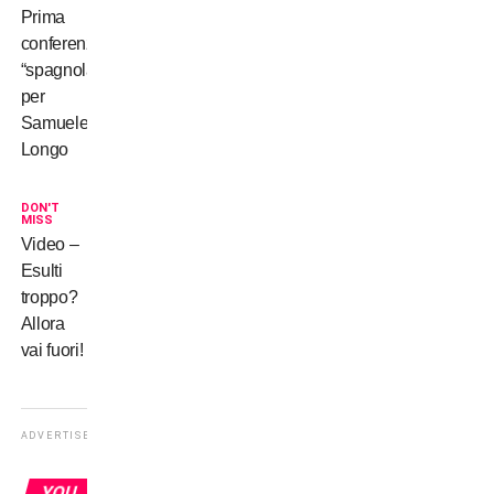
Prima
conferenza
“spagnola”
per
Samuele
Longo
DON'T
MISS
Video –
Esulti
troppo?
Allora
vai fuori!
ADVERTISEMENT
YOU