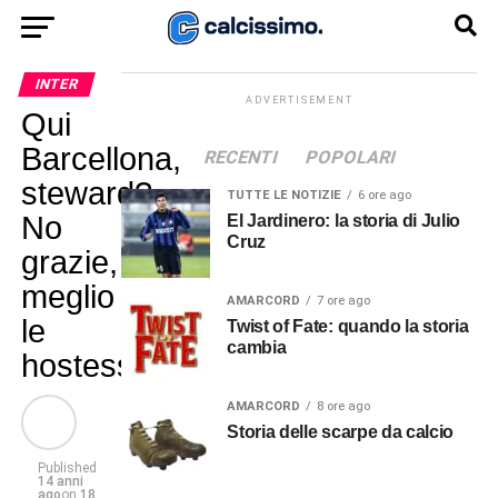
INTER
ADVERTISEMENT
Qui
Barcellona,
RECENTI
POPOLARI
steward?
TUTTE LE NOTIZIE
6 ore ago
No
El Jardinero: la storia di Julio
Cruz
grazie,
meglio
AMARCORD
7 ore ago
le
Twist of Fate: quando la storia
cambia
hostess!
AMARCORD
8 ore ago
Storia delle scarpe da calcio
Published
14 anni
ago
on
18