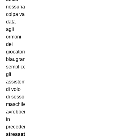
nessuna
colpa va
data
agli
ormoni
dei
giocatori
blaugrana,
semplicemente
gli
assistenti
di volo
di sesso
maschile
avrebbero,
in
precedenza,
stressato