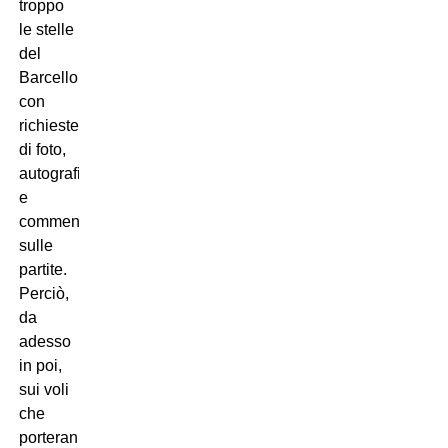
troppo
le stelle
del
Barcellona
con
richieste
di foto,
autografi
e
commenti
sulle
partite.
Perciò,
da
adesso
in poi,
sui voli
che
porteranno