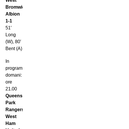
West
Bromwich
Albion
1-1
51′
Long
(W), 80′
Bent (A)
In
programma
domani:
ore
21.00
Queens
Park
Rangers-
West
Ham