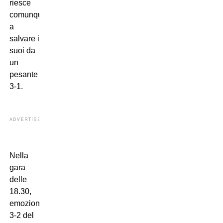
riesce
comunque
a
salvare i
suoi da
un
pesante
3-1.
ADVERTISEMENT
Nella
gara
delle
18.30,
emozionante
3-2 del