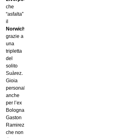
che
“asfalta”
il
Norwich
grazie a
una
tripletta
del
solito
Suàrez.
Gioia
personale
anche
per l’ex
Bologna
Gaston
Ramirez
che non