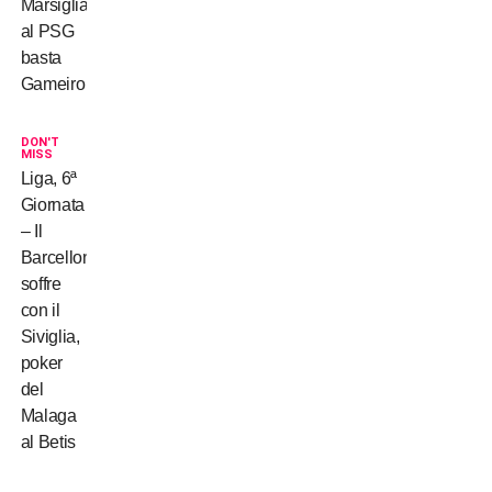
Marsiglia,
al PSG
basta
Gameiro
DON'T
MISS
Liga, 6ª
Giornata
– Il
Barcellona
soffre
con il
Siviglia,
poker
del
Malaga
al Betis