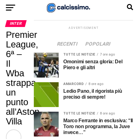
INTER
ADVERTISEMENT
Premier
League,
RECENTI
POPOLARI
6ª –
TUTTE LE NOTIZIE
7 ore ago
Il
Omonimi senza gloria: Del
Piero e gli altri
Wba
strappa
AMARCORD
8 ore ago
un
Ledio Pano, il rigorista più
preciso di sempre!
punto
all’Aston
TUTTE LE NOTIZIE
8 ore ago
Villa
Marco Ferrante in esclusiva: “Il
Toro non programma, la Juve
invece…”