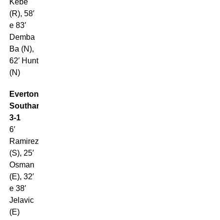
Kebè
(R), 58′
e 83′
Demba
Ba (N),
62′ Hunt
(N)
Everton-
Southampton
3-1
6′
Ramirez
(S), 25′
Osman
(E), 32′
e 38′
Jelavic
(E)