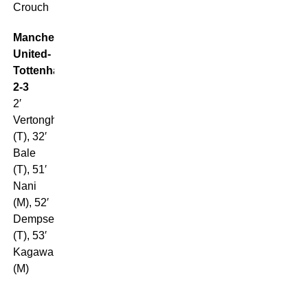
Crouch
Manchester
United-
Tottenham
2-3
2′
Vertonghen
(T), 32′
Bale
(T), 51′
Nani
(M), 52′
Dempsey
(T), 53′
Kagawa
(M)