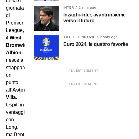
della 6ª
giornata
INTER
2 anni ago
Inzaghi-Inter, avanti insieme
di
verso il futuro
Premier
League,
TUTTE LE NOTIZIE
2 anni ago
il
West
Euro 2024, le quattro favorite
Bromwich
Albion
riesce a
strappare
ADVERTISEMENT
un
punto
ADVERTISEMENT
all’
Aston
Villa
.
Ospiti in
vantaggio
con
Long,
ma Bent