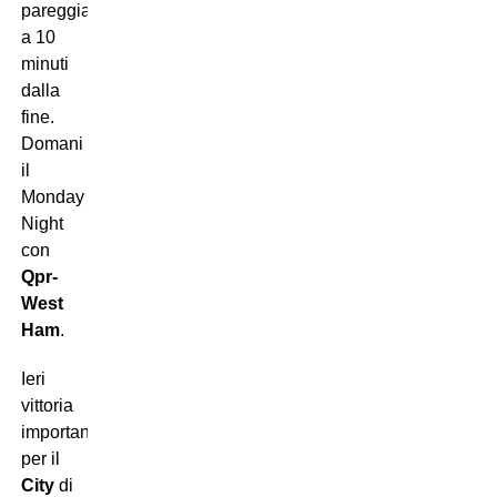
pareggia
a 10
minuti
dalla
fine.
Domani
il
Monday
Night
con
Qpr-
West
Ham
.
Ieri
vittoria
importantissima
per il
City
di