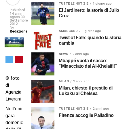
TUTTE LE NOTIZIE
1 giorno ago
El Jardinero: la storia di Julio
Published
14 anni
Cruz
ago
on
30
Settembre
2012
By
AMARCORD
1 giorno ago
Redazione
Twist of Fate: quando la storia
cambia
NEWS
2 anni ago
Mbappé vuota il sacco:
ton
“Minacciato dal Al-Khelaifi!”
la-
© foto
st
MILAN
2 anni ago
di
omwich
Milan, chiesto il prestito di
Agenzia
bion
Lukaku al Chelsea
Liverani
Nell’unica
TUTTE LE NOTIZIE
2 anni ago
Firenze accoglie Palladino
gara
domenicale