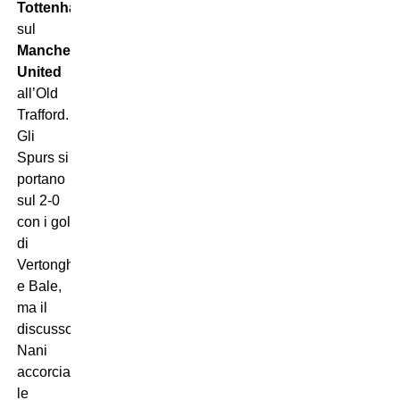
Tottenham
sul
Manchester
United
all’Old
Trafford.
Gli
Spurs si
portano
sul 2-0
con i gol
di
Vertonghen
e Bale,
ma il
discusso
Nani
accorcia
le