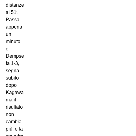
distanze
al 51′.
Passa
appena
un
minuto
e
Dempsey
fa 1-3,
segna
subito
dopo
Kagawa
ma il
risultato
non
cambia
più, e la