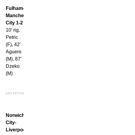
Fulham-
Manchester
City 1-2
10′ rig.
Petric
(F), 42′
Aguero
(M), 87′
Dzeko
(M)
ADVERTISEMENT
Norwich
City-
Liverpool