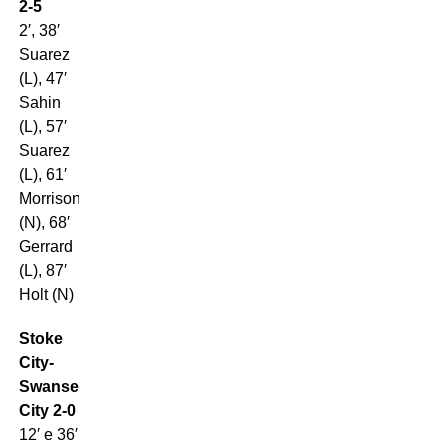
2-5
2′, 38′
Suarez
(L), 47′
Sahin
(L), 57′
Suarez
(L), 61′
Morrison
(N), 68′
Gerrard
(L), 87′
Holt (N)
Stoke
City-
Swansea
City 2-0
12′ e 36′