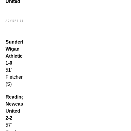
United
ADVERTISEMENT
Sunderland-
Wigan
Athletic
1-0
51′
Fletcher
(S)
Reading-
Newcastle
United
2-2
57′