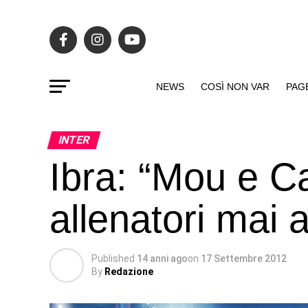
NEWS
COSÌ NON VAR
PAG
INTER
Ibra: “Mou e Cap
allenatori mai a
Published
14 anni ago
on
17 Settembre 2012
By
Redazione