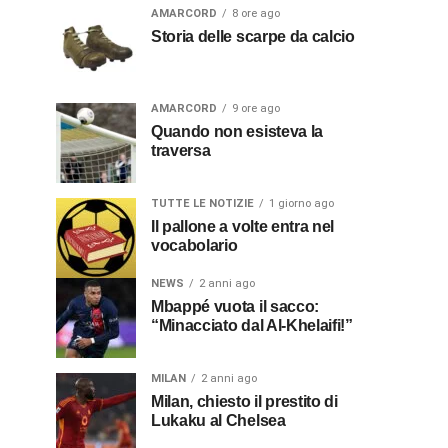
AMARCORD
8 ore ago
Storia delle scarpe da calcio
AMARCORD
9 ore ago
Quando non esisteva la
traversa
TUTTE LE NOTIZIE
1 giorno ago
Il pallone a volte entra nel
vocabolario
NEWS
2 anni ago
Mbappé vuota il sacco:
“Minacciato dal Al-Khelaifi!”
MILAN
2 anni ago
Milan, chiesto il prestito di
Lukaku al Chelsea