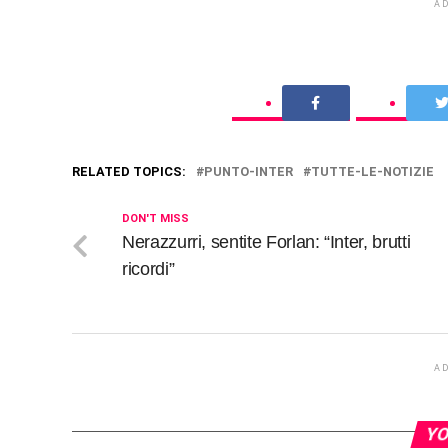
A
RELATED TOPICS:
PUNTO-INTER
TUTTE-LE-NOTIZIE
DON'T MISS
Nerazzurri, sentite Forlan: “Inter, brutti
ricordi”
A
YO