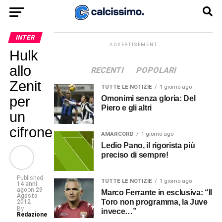
INTER
ADVERTISEMENT
Hulk
allo
RECENTI
POPOLARI
Zenit
TUTTE LE NOTIZIE
1 giorno ago
per
Omonimi senza gloria: Del
Piero e gli altri
un
cifrone
AMARCORD
1 giorno ago
Ledio Pano, il rigorista più
preciso di sempre!
Published
TUTTE LE NOTIZIE
1 giorno ago
14 anni
ago
on
29
Marco Ferrante in esclusiva: “Il
Agosto
Toro non programma, la Juve
2012
By
invece…”
Redazione