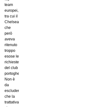
team
europei,
tra cui il
Chelsea,
che
però
aveva
ritenuto
troppo
esose le
richieste
del club
portoghese.
Non è
da
escludere
che la
trattativa