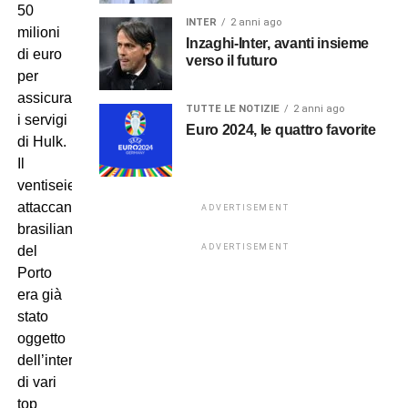
50
INTER
2 anni ago
milioni
Inzaghi-Inter, avanti insieme
di euro
verso il futuro
per
assicurarsi
TUTTE LE NOTIZIE
2 anni ago
i servigi
Euro 2024, le quattro favorite
di Hulk.
Il
ventiseienne
attaccante
ADVERTISEMENT
brasiliano
ADVERTISEMENT
del
Porto
era già
stato
oggetto
dell’interesse
di vari
top