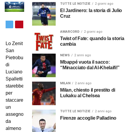
TUTTE LE NOTIZIE
2 giorni ago
El Jardinero: la storia di Julio
Cruz
AMARCORD
2 giorni ago
Twist of Fate: quando la storia
Lo Zenit
cambia
San
NEWS
2 anni ago
Pietroburgo
Mbappé vuota il sacco:
di
“Minacciato dal Al-Khelaifi!”
Luciano
Spalletti
MILAN
2 anni ago
starebbe
Milan, chiesto il prestito di
per
Lukaku al Chelsea
staccare
un
TUTTE LE NOTIZIE
2 anni ago
assegno
Firenze accoglie Palladino
da
almeno