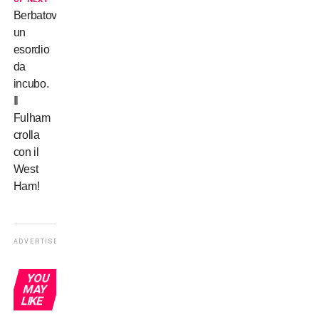
Berbatov,
un
esordio
da
incubo.
Il
Fulham
crolla
con il
West
Ham!
ADVERTISEMENT
YOU
MAY
LIKE