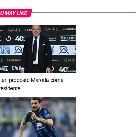
U MAY LIKE
nter, proposto Marotta come
residente