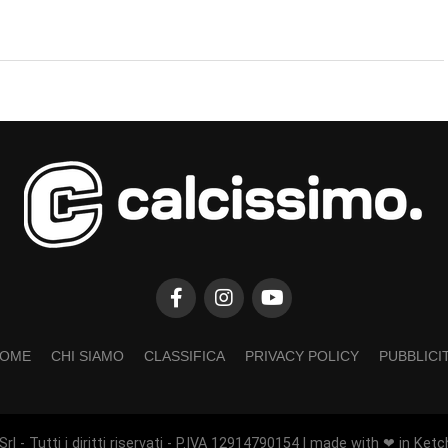
OME
CHI SIAMO
CLASSIFICA
PRIVACY POLICY
PUBBLICI
rl - Tutti i diritti riservati - P.IVA 12914790154 | made with ❤ in Ketc