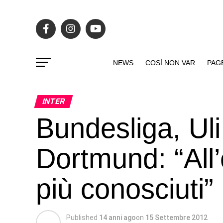
NEWS
COSÌ NON VAR
PAG
INTER
Bundesliga, Uli
Dortmund: “All’
più conosciuti”
Published
14 anni ago
on
15 Settembre 2012