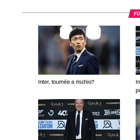
YO
Inter, tournée a rischio?
I
p