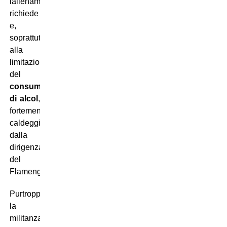
lallenamento
richiede
e,
soprattutto,
alla
limitazione
del
consumo
di alcol
,
fortemente
caldeggiata
dalla
dirigenza
del
Flamengo.
Purtroppo
la
militanza