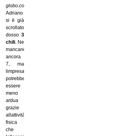
globo.com
Adriano
si è già
scrollato di
dosso
3
chili
. Ne
mancano
ancora
7, ma
limpresa
potrebbe
essere
meno
ardua
grazie
allattività
fisica
che