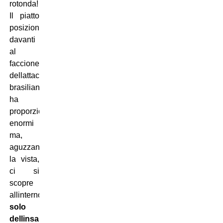
rotonda!
Il piatto
posizionato
davanti
al
faccione
dellattaccante
brasiliano
ha
proporzioni
enormi
ma,
aguzzando
la vista,
ci si
scopre
allinterno
solo
dellinsalata
!