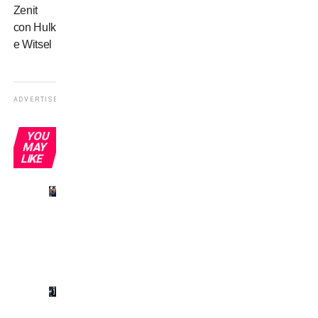
Zenit
con Hulk
e Witsel
ADVERTISEMENT
YOU
MAY
LIKE
Inter,
tournée
a
rischio?
Inter,
proposto