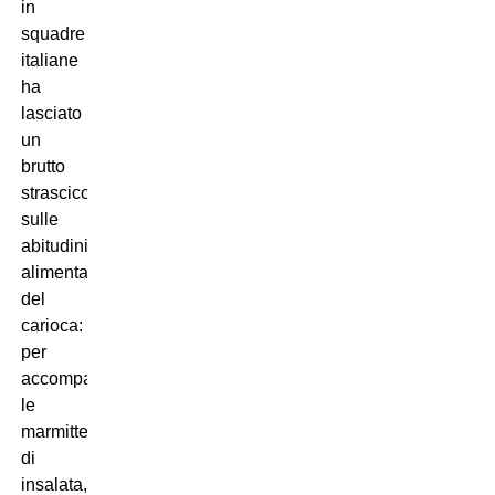
in
squadre
italiane
ha
lasciato
un
brutto
strascico
sulle
abitudini
alimentari
del
carioca:
per
accompagnare
le
marmitte
di
insalata,