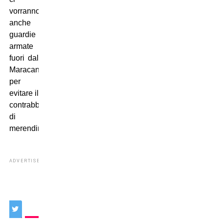
vorranno
anche
guardie
armate
fuori dal
Maracana
per
evitare il
contrabbando
di
merendine?
ADVERTISEMENT