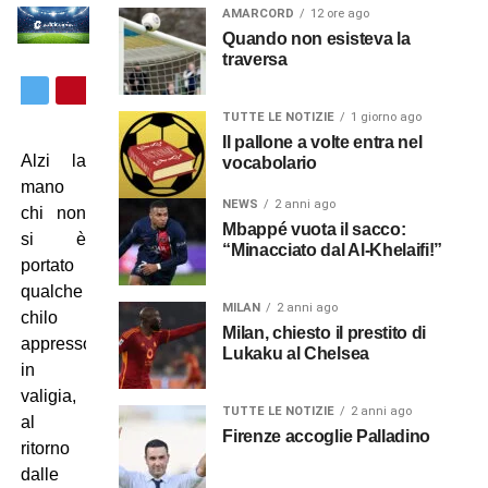
AMARCORD
12 ore ago
Quando non esisteva la
traversa
TUTTE LE NOTIZIE
1 giorno ago
Il pallone a volte entra nel
Alzi la
vocabolario
mano
NEWS
2 anni ago
chi non
Mbappé vuota il sacco:
si è
“Minacciato dal Al-Khelaifi!”
portato
qualche
MILAN
2 anni ago
chilo
Milan, chiesto il prestito di
appresso
Lukaku al Chelsea
in
valigia,
TUTTE LE NOTIZIE
2 anni ago
al
Firenze accoglie Palladino
ritorno
dalle