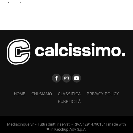
HOME
CHI SIAMO
CLASSIFICA
PRIVACY POLICY
PUBBLICITÀ
Mediacinque Srl - Tutti i diritti riservati - P.IVA 12914790154 | made with
❤ in Ketchup Adv S.p.A.