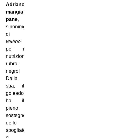
Adriano
mangia
pane
,
sinonimo
di
veleno
per i
nutrizionisti
rubro-
negro!
Dalla
sua, il
goleador
ha il
pieno
sostegno
dello
spogliatoio:
ci