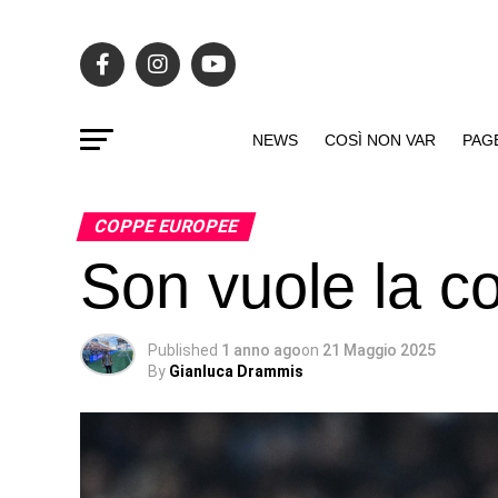
NEWS
COSÌ NON VAR
PAG
COPPE EUROPEE
Son vuole la c
Published
1 anno ago
on
21 Maggio 2025
By
Gianluca Drammis