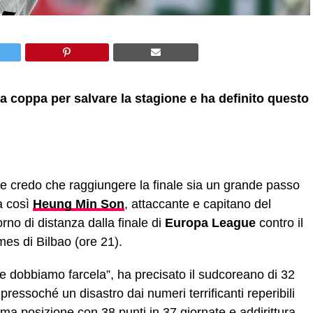
a coppa per salvare la stagione e ha definito questo
credo che raggiungere la finale sia un grande passo
la così
Heung Min Son
, attaccante e capitano del
rno di distanza dalla finale di
Europa League
contro il
es di Bilbao (ore 21).
 e dobbiamo farcela”, ha precisato il sudcoreano di 32
pressoché un disastro dai numeri terrificanti reperibili
ima posizione con 38 punti in 37 giornate e addirittura