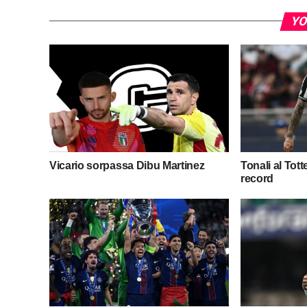
YO
Vicario sorpassa Dibu Martinez
Tonali al Tot
record