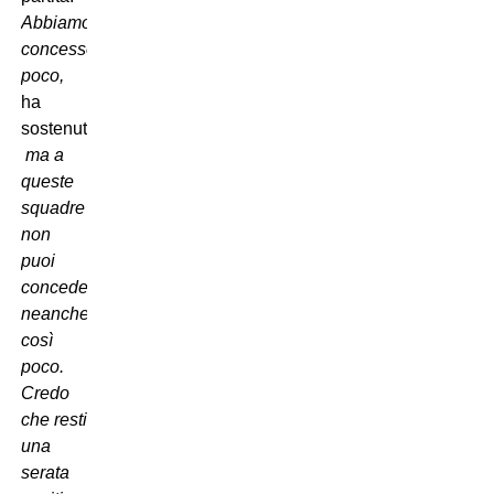
Abbiamo
concesso
poco,

ha
sostenuto

ma a
queste
squadre
non
puoi
concedere
neanche
così
poco.
Credo
che resti
una
serata