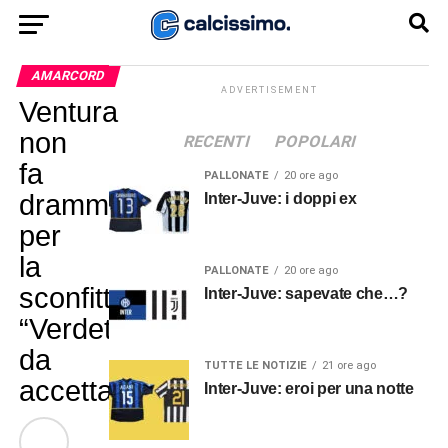
AMARCORD
ADVERTISEMENT
Ventura
non
RECENTI
POPOLARI
fa
PALLONATE
20 ore ago
drammi
Inter-Juve: i doppi ex
per
la
PALLONATE
20 ore ago
sconfitta:
Inter-Juve: sapevate che…?
“Verdetto
da
TUTTE LE NOTIZIE
21 ore ago
accettare”
Inter-Juve: eroi per una notte