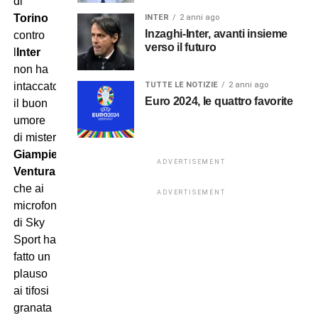
di
Torino
INTER
2 anni ago
Inzaghi-Inter, avanti insieme
contro
verso il futuro
l
Inter
non ha
TUTTE LE NOTIZIE
2 anni ago
intaccato
Euro 2024, le quattro favorite
il buon
umore
di mister
Giampiero
ADVERTISEMENT
Ventura
,
che ai
ADVERTISEMENT
microfoni
di Sky
Sport ha
fatto un
plauso
ai tifosi
granata