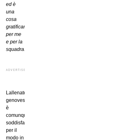
ed è
una
cosa
gratificante
per me
e per la
squadra
.
ADVERTISEMENT
Lallenatore
genovese
è
comunque
soddisfatto
per il
modo in