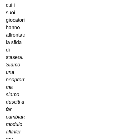
cui i
suoi
giocatori
hanno
affrontato
la sfida
di
stasera.
Siamo
una
neopromossa,
ma
siamo
riusciti a
far
cambiare
modulo
allInter