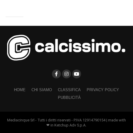
HOME
CHI SIAMO
CLASSIFICA
PRIVACY POLICY
PUBBLICITÀ
Mediacinque Srl - Tutti i diritti riservati - P.IVA 12914790154 | made with
❤ in Ketchup Adv S.p.A.