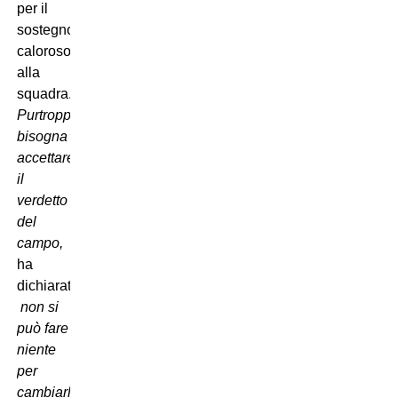
per il
sostegno
caloroso
alla
squadra.
Purtroppo
bisogna
accettare
il
verdetto
del
campo,

ha
dichiarato

non si
può fare
niente
per
cambiarlo.