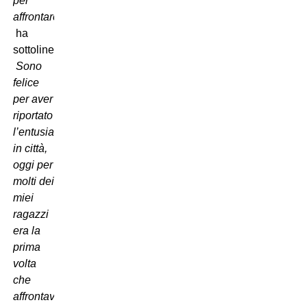
per
affrontarci.
 ha
sottolineato

Sono
felice
per aver
riportato
l’entusiasmo
in città,
oggi per
molti dei
miei
ragazzi
era la
prima
volta
che
affrontavano