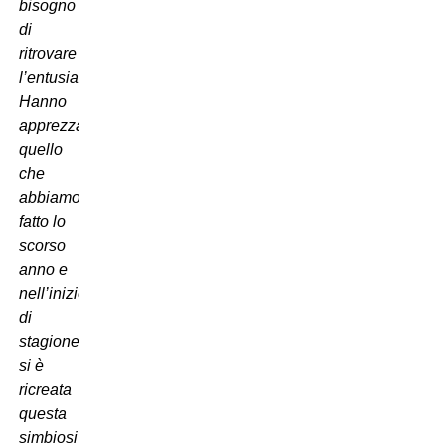
bisogno
di
ritrovare
l’entusiasmo.
Hanno
apprezzato
quello
che
abbiamo
fatto lo
scorso
anno e
nell’inizio
di
stagione,
si è
ricreata
questa
simbiosi