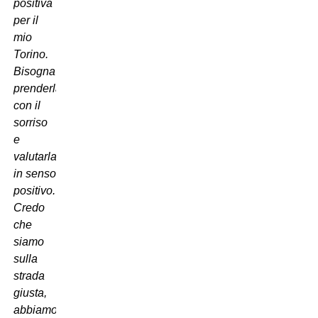
positiva
per il
mio
Torino.
Bisogna
prenderla
con il
sorriso
e
valutarla
in senso
positivo.
Credo
che
siamo
sulla
strada
giusta,
abbiamo