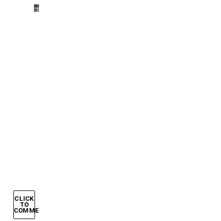
4
LUGLIO
2006,
ITALIA
IN
FINALE:
GROSSO
E
DEL
PIERO
STENDONO
LA
GERMANIA
CLICK
TO
COMMENT