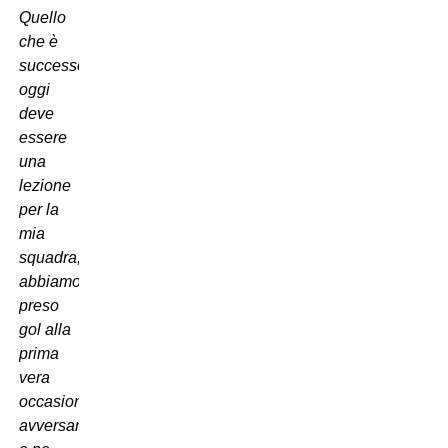
Quello
che è
successo
oggi
deve
essere
una
lezione
per la
mia
squadra,
abbiamo
preso
gol alla
prima
vera
occasione
avversaria,