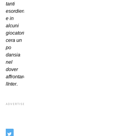
tanti
esordienti
e in
alcuni
giocatori
cera un
po
dansia
nel
dover
affrontare
lInter
.
ADVERTISEMENT