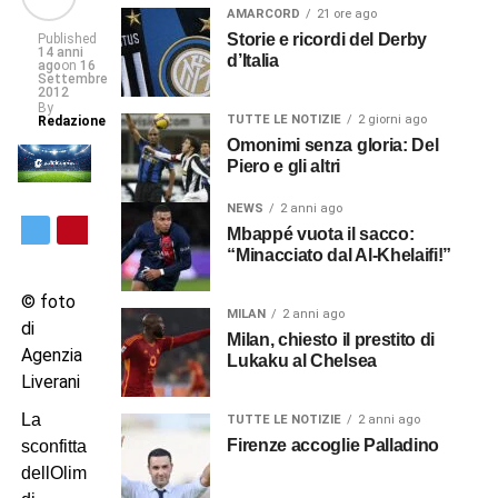
AMARCORD
21 ore ago
Storie e ricordi del Derby
Published
14 anni
d’Italia
ago
on
16
Settembre
2012
By
TUTTE LE NOTIZIE
2 giorni ago
Redazione
Omonimi senza gloria: Del
Piero e gli altri
NEWS
2 anni ago
Mbappé vuota il sacco:
“Minacciato dal Al-Khelaifi!”
© foto
MILAN
2 anni ago
di
Milan, chiesto il prestito di
Agenzia
Lukaku al Chelsea
Liverani
La
TUTTE LE NOTIZIE
2 anni ago
Firenze accoglie Palladino
sconfitta
dellOlimpico