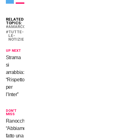
RELATED
TOPICS:
AMARCORD
TUTTE-
LE-
NOTIZIE
UP NEXT
Strama
si
arrabbia:
“Rispetto
per
l’Inter”
DON'T
MISS
Ranocchia:
“Abbiamo
fatto una