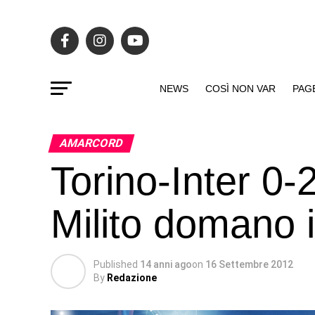
NEWS
COSÌ NON VAR
PAG
AMARCORD
Torino-Inter 0
Milito domano i
Published
14 anni ago
on
16 Settembre 2012
By
Redazione