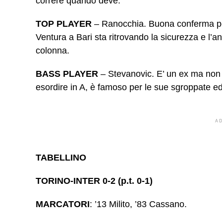
correre quando deve.
TOP PLAYER
– Ranocchia. Buona conferma per l
Ventura a Bari sta ritrovando la sicurezza e l’a
colonna.
BASS PLAYER
– Stevanovic. E’ un ex ma non 
esordire in A, è famoso per le sue sgroppate ed 
A
TABELLINO
TORINO-INTER 0-2 (p.t. 0-1)
MARCATORI
: ’13 Milito, ’83 Cassano.