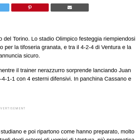
o del Torino. Lo stadio Olimpico festeggia riempiendosi
o per la tifoseria granata, e tra il 4-2-4 di Ventura e la
eannuncia sicuro.
 mentre il trainer nerazzurro sorprende lanciando Juan
4-4-1-1 con 4 esterni difensivi. In panchina Cassano e
DVERTISEMENT
 studiano e poi ripartono come hanno preparato, molto
gli degli esterni gli uomini di Ventura, più pragmatica