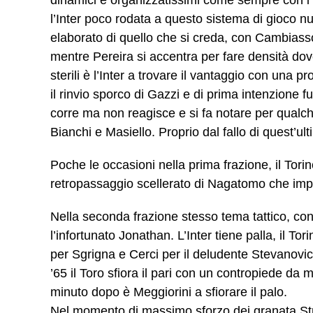
l’Inter poco rodata a questo sistema di gioco 
elaborato di quello che si creda, con Cambiass
mentre Pereira si accentra per fare densità dove
sterili è l’Inter a trovare il vantaggio con una p
il rinvio sporco di Gazzi e di prima intenzione f
corre ma non reagisce e si fa notare per qualch
Bianchi e Masiello. Proprio dal fallo di quest’ul
Poche le occasioni nella prima frazione, il Tori
retropassaggio scellerato di Nagatomo che im
Nella seconda frazione stesso tema tattico, con 
l’infortunato Jonathan. L’Inter tiene palla, il T
per Sgrigna e Cerci per il deludente Stevanovic
’65 il Toro sfiora il pari con un contropiede d
minuto dopo è Meggiorini a sfiorare il palo.
Nel momento di massimo sforzo dei granata St