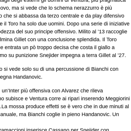
nuovo, ma si vede che lo schema nerazzurro è più
o che si abbassa da terzo centrale e da play difensivo
 il Toro ha solo due uomini. Dopo una serie di iniziative
rodezza del suo principe offensivo. Milito al ’13 raccoglie
ulmina Gillet con una conclusione splendida. Il Toro
e entrata un pò troppo decisa che costa il giallo a
timo su punizione Snejider impegna a terra Gillet al ’27.
no si vede solo su di una percussione di Bianchi con
pegna Handanovic.
un’Inter più offensiva con Alvarez che rileva
orino subisce e Ventura corre ai ripari inserendo Meggiorini
.La mossa produce effetti se è vero che in due minuti al
a manuale, ma Bianchi coglie in pieno Handanovic. Un
ramaccioni inserisce Cassano per Snejider con