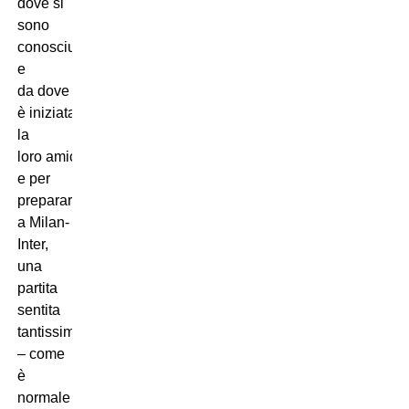
dove si
sono
conosciuti
e
da dove
è iniziata
la
loro amicizia,
e per
prepararsi
a Milan-
Inter,
una
partita
sentita
tantissimo
– come
è
normale