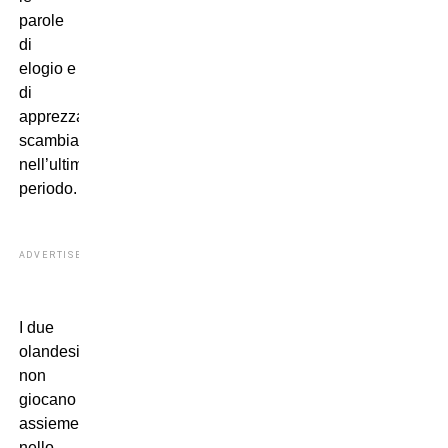
parole
di
elogio e
di
apprezzamento
scambiate
nell’ultimo
periodo.
ADVERTISEMENT
I due
olandesi
non
giocano
assieme
nello