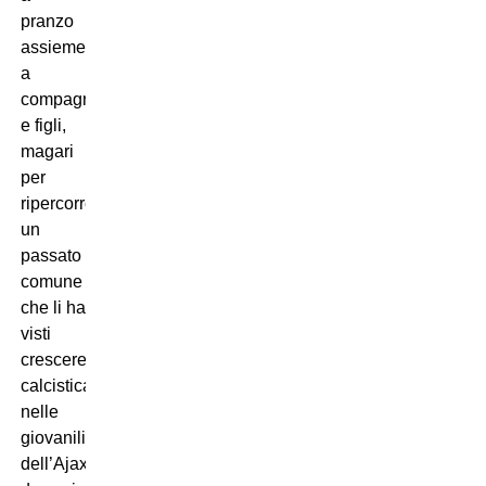
pranzo
assieme
a
compagne
e figli,
magari
per
ripercorrere
un
passato
comune
che li ha
visti
crescere
calcisticamente
nelle
giovanili
dell’Ajax,