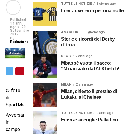
TUTTE LE NOTIZIE
1 giorno ago
Inter-Juve: eroi per una notte
Published
14 anni
ago
on
20
Settembre
AMARCORD
1 giorno ago
2012
By
Storie e ricordi del Derby
Redazione
d’Italia
NEWS
2 anni ago
Mbappé vuota il sacco:
“Minacciato dal Al-Khelaifi!”
MILAN
2 anni ago
© foto
Milan, chiesto il prestito di
Lukaku al Chelsea
di
SportMediaset
TUTTE LE NOTIZIE
2 anni ago
Avversari
Firenze accoglie Palladino
in
campo