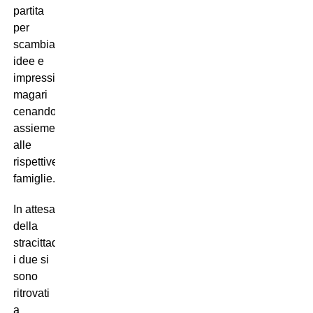
partita
per
scambiarsi
idee e
impressioni,
magari
cenando
assieme
alle
rispettive
famiglie.
In attesa
della
stracittadina,
i due si
sono
ritrovati
a