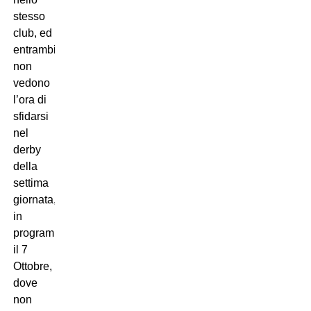
stesso
club, ed
entrambi
non
vedono
l’ora di
sfidarsi
nel
derby
della
settima
giornata,
in
programma
il 7
Ottobre,
dove
non