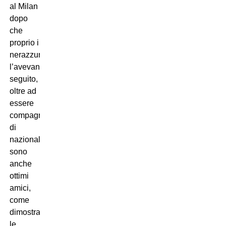
al Milan
dopo
che
proprio i
nerazzurri
l’avevano
seguito,
oltre ad
essere
compagni
di
nazionale
sono
anche
ottimi
amici,
come
dimostrano
le