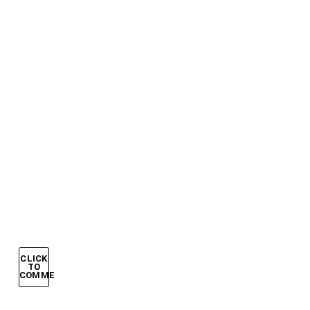
LUGLIO
2006,
ITALIA
IN
FINALE:
GROSSO
E
DEL
PIERO
STENDONO
LA
GERMANIA
CLICK
TO
COMMENT