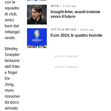
con le
INTER
2 anni ago
squadre
Inzaghi-Inter, avanti insieme
di club,
verso il futuro
amici
fuori dal
TUTTE LE NOTIZIE
2 anni ago
rettangolo
Euro 2024, le quattro favorite
verde.
Wesley
Sneijder,
ADVERTISEMENT
fantasista
dell’Inter
ADVERTISEMENT
e Nigel
De
Jong,
muro
rossonero
da poco
arrivato