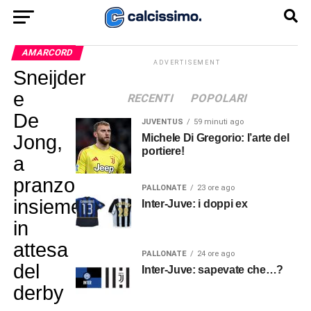
AMARCORD
ADVERTISEMENT
Sneijder
e
RECENTI
POPOLARI
De
JUVENTUS
59 minuti ago
Jong,
Michele Di Gregorio: l’arte del
portiere!
a
pranzo
PALLONATE
23 ore ago
insieme
Inter-Juve: i doppi ex
in
attesa
PALLONATE
24 ore ago
del
Inter-Juve: sapevate che…?
derby