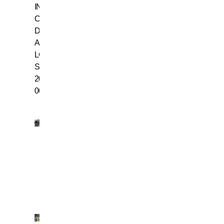
INTER
CAMPIONE
D’ITALIA:
ASSEGNATO
LO
SCUDETTO
2005-
06
18
LUGLIO
1942,
NASCE
GIACINTO
FACCHETTI
4