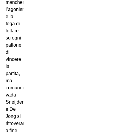
mancherà
l’agonismo
e la
foga di
lottare
su ogni
pallone
di
vincere
la
partita,
ma
comunque
vada
Sneijder
e De
Jong si
ritroveranno
a fine