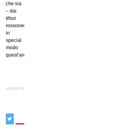
che sia
– dai
tifosi
rossonerazzurri,
in
special
modo
quest’anno.
ADVERTISEMENT