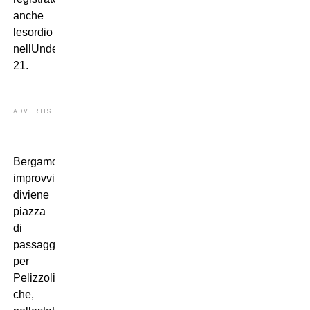
anche
lesordio
nellUnder
21.
ADVERTISEMENT
Bergamo,
improvvisamente,
diviene
piazza
di
passaggio
per
Pelizzoli
che,