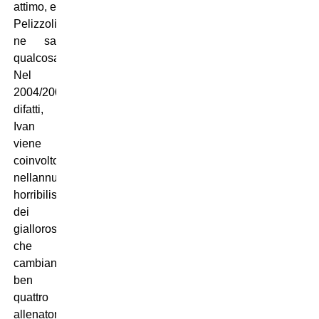
attimo, e
Pelizzoli
ne sa
qualcosa.
Nel
2004/2005,
difatti,
Ivan
viene
coinvolto
nellannus
horribilis
dei
giallorossi,
che
cambiano
ben
quattro
allenatori.: