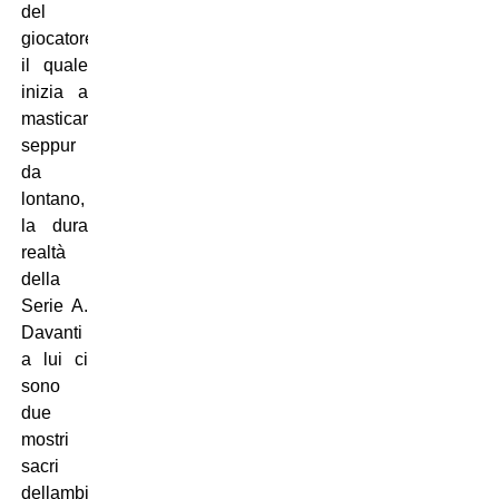
del
giocatore,
il quale
inizia a
masticare,
seppur
da
lontano,
la dura
realtà
della
Serie A.
Davanti
a lui ci
sono
due
mostri
sacri
dellambiente