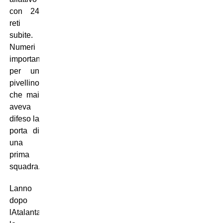
con 24
reti
subite.
Numeri
importanti
per un
pivellino,
che mai
aveva
difeso la
porta di
una
prima
squadra.
Lanno
dopo
lAtalanta