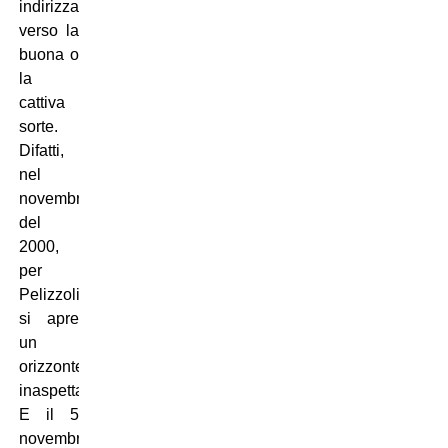
indirizzarti
verso la
buona o
la
cattiva
sorte.
Difatti,
nel
novembre
del
2000,
per
Pelizzoli
si apre
un
orizzonte
inaspettato.
E il 5
novembre,