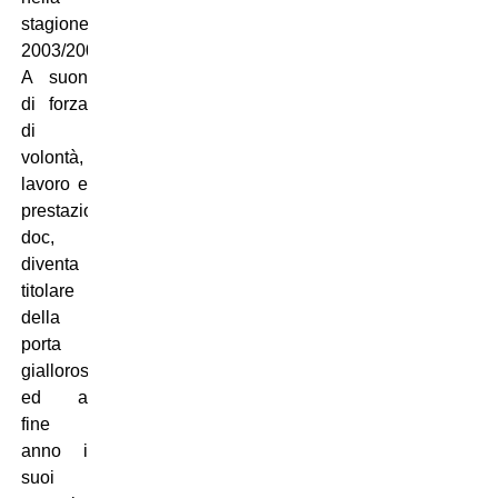
stagione
2003/2004.
A suon
di forza
di
volontà,
lavoro e
prestazioni
doc,
diventa
titolare
della
porta
giallorossa,
ed a
fine
anno i
suoi