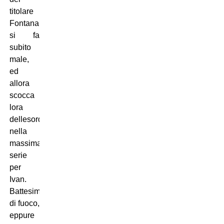
titolare
Fontana,
si fa
subito
male,
ed
allora
scocca
lora
dellesordio
nella
massima
serie
per
Ivan.
Battesimo
di fuoco,
eppure