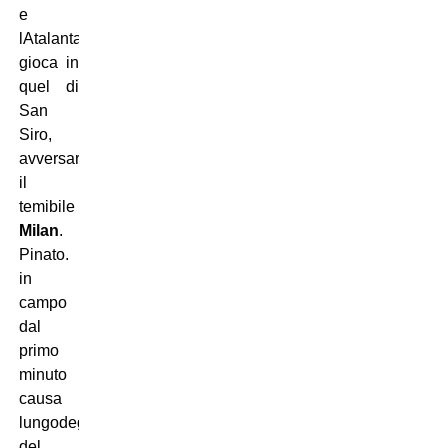
e
lAtalanta
gioca in
quel di
San
Siro,
avversario
il
temibile
Milan
.
Pinato.
in
campo
dal
primo
minuto
causa
lungodegenza
del