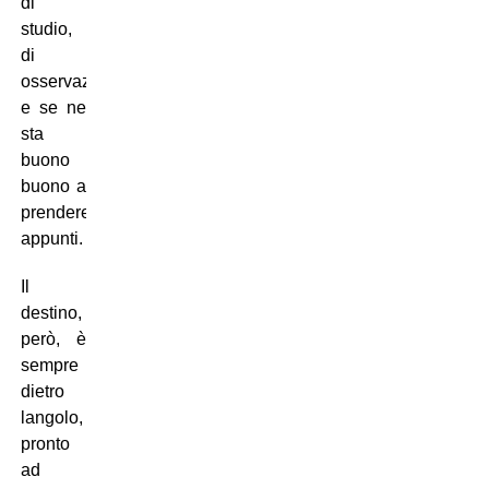
di
studio,
di
osservazione,
e se ne
sta
buono
buono a
prendere
appunti.
Il
destino,
però, è
sempre
dietro
langolo,
pronto
ad