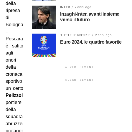
della
INTER
2 anni ago
ripresa
Inzaghi-Inter, avanti insieme
di
verso il futuro
Bologna
–
TUTTE LE NOTIZIE
2 anni ago
Pescara
Euro 2024, le quattro favorite
è salito
agli
onori
della
ADVERTISEMENT
cronaca
ADVERTISEMENT
sportivo
un certo
Pelizzoli
,
portiere
della
squadra
abruzzese,
protagonista