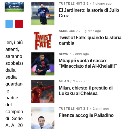
TUTTE LE NOTIZIE
1 giorno ago
El Jardinero: la storia di Julio
Cruz
AMARCORD
1 giorno ago
Twist of Fate: quando la storia
Ieri, i più
cambia
attenti,
NEWS
2 anni ago
saranno
Mbappé vuota il sacco:
sobbalzati
“Minacciato dal Al-Khelaifi!”
dalla
sedia
MILAN
2 anni ago
guardando
Milan, chiesto il prestito di
le
Lukaku al Chelsea
partite
del
TUTTE LE NOTIZIE
2 anni ago
campionato
Firenze accoglie Palladino
di Serie
A. Al 20