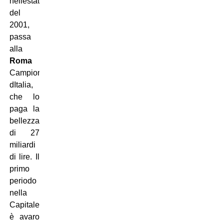
nellestate
del
2001,
passa
alla
Roma
Campione
dItalia,
che lo
paga la
bellezza
di 27
miliardi
di lire. Il
primo
periodo
nella
Capitale
è avaro