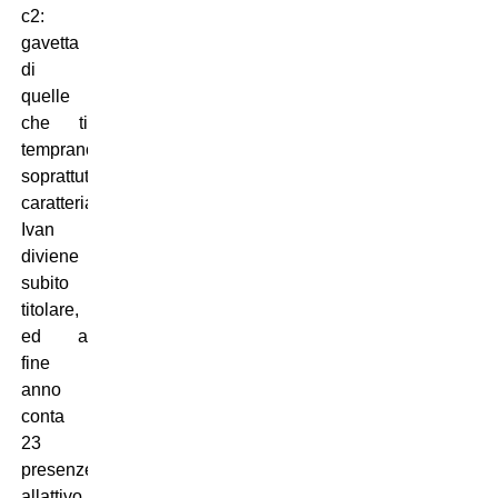
c2:
gavetta
di
quelle
che ti
temprano,
soprattutto
caratterialmente.
Ivan
diviene
subito
titolare,
ed a
fine
anno
conta
23
presenze
allattivo