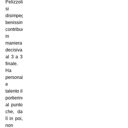
Pelizzoli
si
disimpegna
benissimo,
contribuendo
in
maniera
decisiva
al 3 a 3
finale.
Ha
personalità
e
talento il
portierino
al punto
che, da
lì in poi,
non