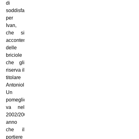
di
soddisfazioni
per
Ivan,
che si
accontenta
delle
briciole
che gli
riserva il
titolare
Antonioli.
Un
pomeglio
va nel
2002/2003,
anno
che il
portiere