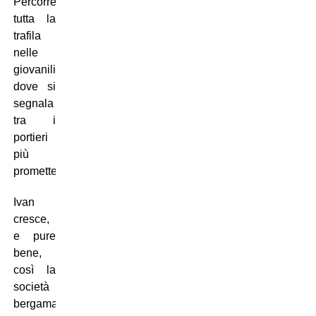
Percorre
tutta la
trafila
nelle
giovanili,
dove si
segnala
tra i
portieri
più
promettenti.
Ivan
cresce,
e pure
bene,
così la
società
bergamasca,