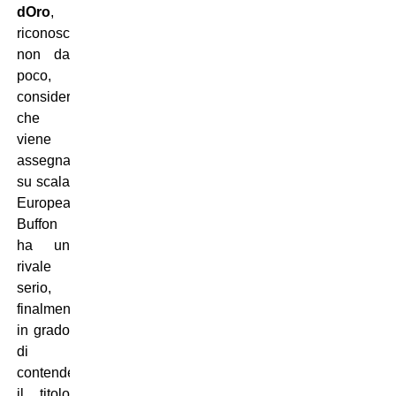
dOro
,
riconoscimento
non da
poco,
considerato
che
viene
assegnato
su scala
Europea.
Buffon
ha un
rivale
serio,
finalmente,
in grado
di
contendergli
il titolo