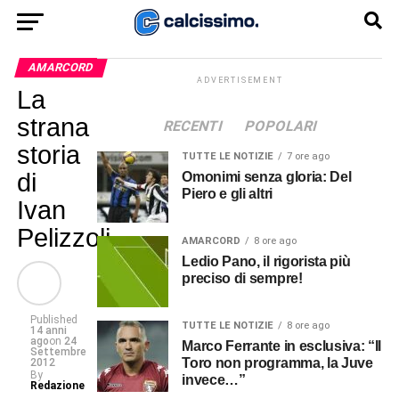
AMARCORD
ADVERTISEMENT
La
strana
RECENTI
POPOLARI
storia
TUTTE LE NOTIZIE
7 ore ago
di
Omonimi senza gloria: Del
Piero e gli altri
Ivan
Pelizzoli
AMARCORD
8 ore ago
Ledio Pano, il rigorista più
preciso di sempre!
Published
TUTTE LE NOTIZIE
8 ore ago
14 anni
ago
on
24
Marco Ferrante in esclusiva: “Il
Settembre
Toro non programma, la Juve
2012
By
invece…”
Redazione