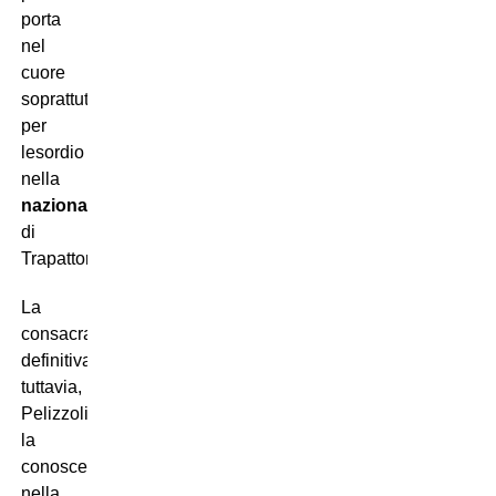
porta
nel
cuore
soprattutto
per
lesordio
nella
nazionale
di
Trapattoni.
La
consacrazione
definitiva,
tuttavia,
Pelizzoli
la
conosce
nella