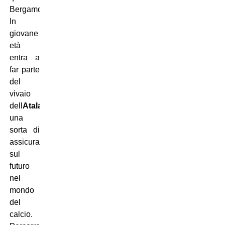
Bergamo.
In
giovane
età
entra a
far parte
del
vivaio
dell
Atalanta
,
una
sorta di
assicurazione
sul
futuro
nel
mondo
del
calcio.