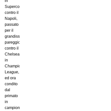
in
Supercoppa
contro il
Napoli,
passato
per il
grandissimo
pareggio
contro il
Chelsea
in
Champions
League,
ed ora
condito
dal
primato
in
campionato