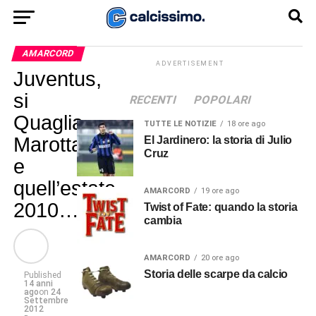
AMARCORD
ADVERTISEMENT
Juventus,
si
RECENTI
POPOLARI
Quaglia,
TUTTE LE NOTIZIE
18 ore ago
Marotta
El Jardinero: la storia di Julio
Cruz
e
quell’estate
AMARCORD
19 ore ago
2010…
Twist of Fate: quando la storia
cambia
AMARCORD
20 ore ago
Storia delle scarpe da calcio
Published
14 anni
ago
on
24
Settembre
2012