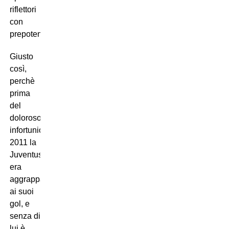
riflettori
con
prepotenza.
Giusto
così,
perchè
prima
del
doloroso
infortunio
2011 la
Juventus
era
aggrappata
ai suoi
gol, e
senza di
lui è