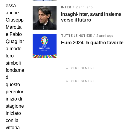
essa
INTER
2 anni ago
anche
Inzaghi-Inter, avanti insieme
verso il futuro
Giuseppe
Marotta
e Fabio
TUTTE LE NOTIZIE
2 anni ago
Quagliarella,
Euro 2024, le quattro favorite
a modo
loro
simboli
ADVERTISEMENT
fondamentali
di
ADVERTISEMENT
questo
perentorio
inizio di
stagione,
iniziato
con la
vittoria