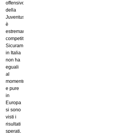
offensivo
della
Juventus
è
estremamente
competitivo.
Sicuramente
in Italia
non ha
eguali
al
momento,
e pure
in
Europa
si sono
visti i
risultati
sperati.