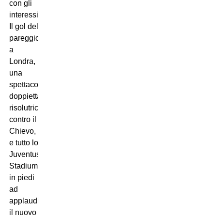
con gli
interessi.
Il gol del
pareggio
a
Londra,
una
spettacolare
doppietta
risolutrice
contro il
Chievo,
e tutto lo
Juventus
Stadium
in piedi
ad
applaudire
il nuovo