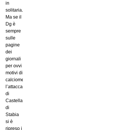
in
solitaria.
Ma se il
Dg è
sempre
sulle
pagine
dei
giornali
per ovvi
motivi di
calciomercato,
l’attaccante
di
Castellammare
di
Stabia
si è
ripreso i