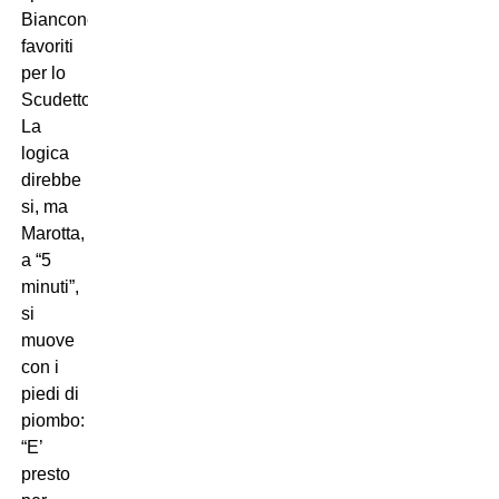
Bianconeri
favoriti
per lo
Scudetto?
La
logica
direbbe
si, ma
Marotta,
a “5
minuti”,
si
muove
con i
piedi di
piombo:
“E’
presto