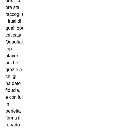
ore. Ed
ora sta
raccogliendo
i frutti di
quell’operazione
criticata.
Quagliarella
top
player
anche
grazie a
chi gli
ha dato
fiducia,
e con lui
in
perfetta
forma il
reparto