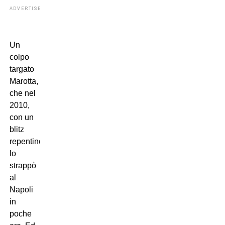
ADVERTISEMENT
Un
colpo
targato
Marotta,
che nel
2010,
con un
blitz
repentino,
lo
strappò
al
Napoli
in
poche