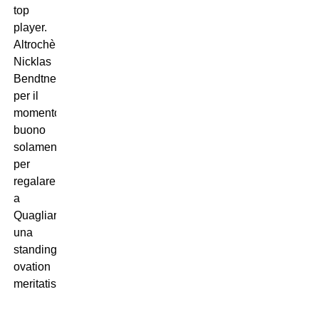
top
player.
Altrochè
Nicklas
Bendtner,
per il
momento
buono
solamente
per
regalare
a
Quagliarella
una
standing
ovation
meritatissima.