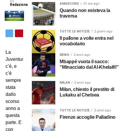
By
AMARCORD
21 ore ago
Redazione
Quando non esisteva la
traversa
TUTTE LE NOTIZIE
2 giorni ago
Il pallone a volte entra nel
vocabolario
La
NEWS
2 anni ago
Juventus
Mbappé vuota il sacco:
c’è, e
“Minacciato dal Al-Khelaifi!”
c’è
sempre
MILAN
2 anni ago
stata
Milan, chiesto il prestito di
dallo
Lukaku al Chelsea
scorso
anno a
TUTTE LE NOTIZIE
2 anni ago
questa
Firenze accoglie Palladino
parte. E
con