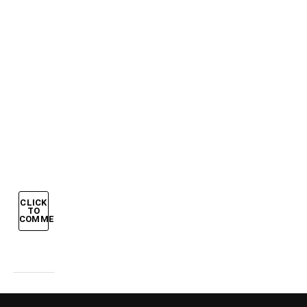
IN
FINALE:
GROSSO
E
DEL
PIERO
STENDONO
LA
GERMANIA
CLICK
TO
COMMENT