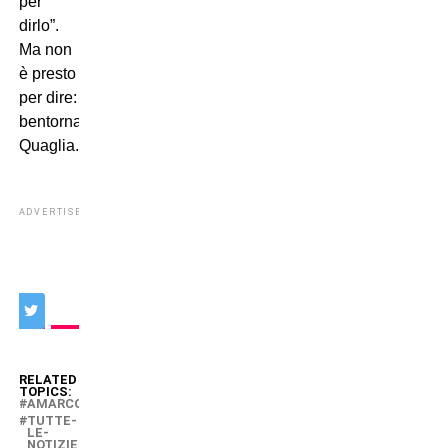
per
dirlo”.
Ma non
è presto
per dire:
bentornato
Quaglia.
ADVERTISEMENT
RELATED
TOPICS:
AMARCORD
TUTTE-
LE-
NOTIZIE