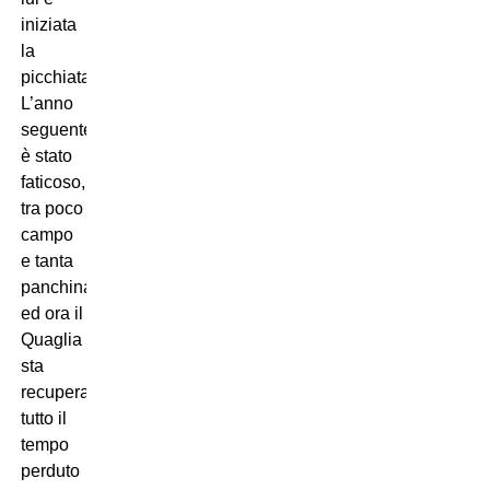
iniziata
la
picchiata.
L’anno
seguente
è stato
faticoso,
tra poco
campo
e tanta
panchina,
ed ora il
Quaglia
sta
recuperando
tutto il
tempo
perduto