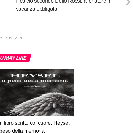
Il calcio secondo Delio Rossi, allenatore in
vacanza obbligata
DVERTISEMENT
U MAY LIKE
n libro scritto col cuore: Heysel,
l peso della memoria