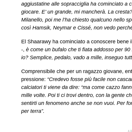
aggiustatine alle sopracciglia ha cominciato a
giocare. E’ un grande, mi mancherà. La cresta
Milanello, poi me l’ha chiesto qualcuno nello s
così Hamsik, Neymar e Cissé, non vedo perché no
El Shaarawy ha cominciato a conoscere bene il
-,
è come un bufalo che ti fiata addosso per 90 
io? Semplice, pedalo, vado a mille, inseguo tutti
Comprensibile che per un ragazzo giovane, entra
pressione:
“Credevo fosse più facile non casca
calciatori ti viene da dire: “ma come cazzo fan
mille volte. Poi
ti ci trovi dentro, con la gente c
sentirti un fenomeno anche se non vuoi. Per for
per terra”.
A