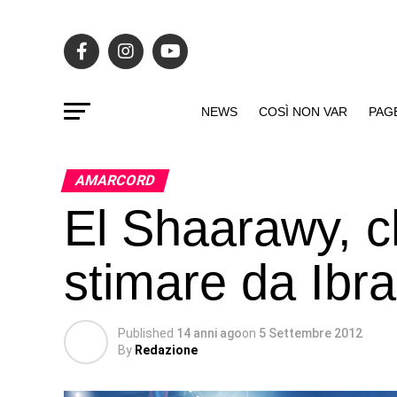
NEWS
COSÌ NON VAR
PAG
AMARCORD
El Shaarawy, c
stimare da Ibr
Published
14 anni ago
on
5 Settembre 2012
By
Redazione