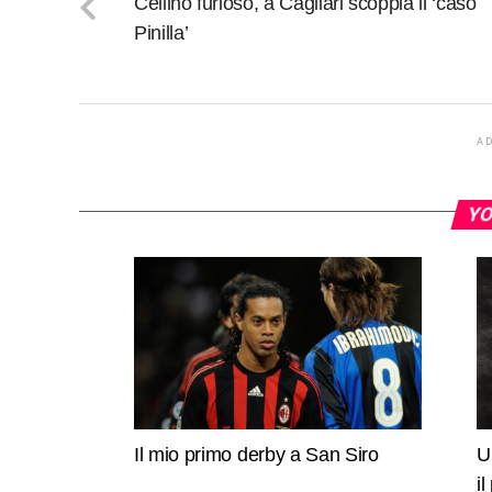
Cellino furioso, a Cagliari scoppia il ‘caso
Pinilla’
A
YO
Il mio primo derby a San Siro
U
i