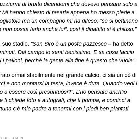
 cazziarmi di brutto dicendomi che dovevo pensare solo a
? Mi hanno chiesto di rasarla appena ho messo piede a
pogliatoio ma un compagno mi ha difeso: “se si pettinano
n possa farlo anche lui”, così il dibattito si è chiuso.”
 suo stadio,
“San Siro è un posto pazzesco
– ha detto
minuti. Dal campo lo senti benissimo. E sa cosa faccio
 i palloni, perché la gente alla fine è questo che vuole”.
to ormai stabilmente nel grande calcio, ci sia un pò di
rci e non
montarsi la testa, invece è dura. Quando vedi i
no a essere così presuntuosi?”. L’ho pensato anch’io
he ti chiede foto e autografi, che ti pompa, e cominci a
tuna c’è mio padre a tenermi con i piedi ben piantati
DVERTISEMENT