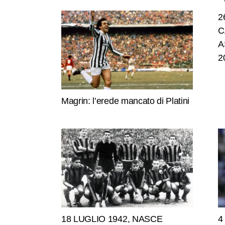
2
C
A
2
Magrin: l’erede mancato di Platini
18 LUGLIO 1942, NASCE
4