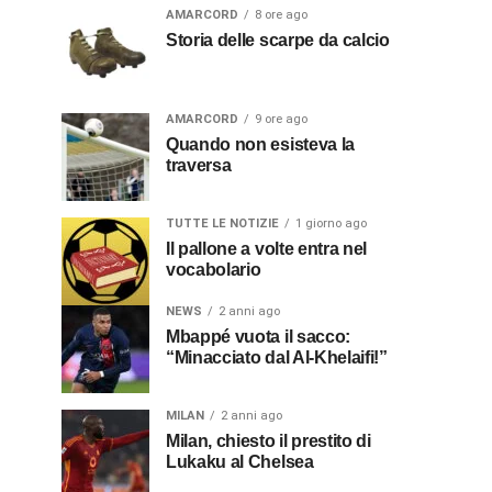
AMARCORD
8 ore ago
Storia delle scarpe da calcio
AMARCORD
9 ore ago
Quando non esisteva la
traversa
TUTTE LE NOTIZIE
1 giorno ago
Il pallone a volte entra nel
vocabolario
NEWS
2 anni ago
Mbappé vuota il sacco:
“Minacciato dal Al-Khelaifi!”
MILAN
2 anni ago
Milan, chiesto il prestito di
Lukaku al Chelsea