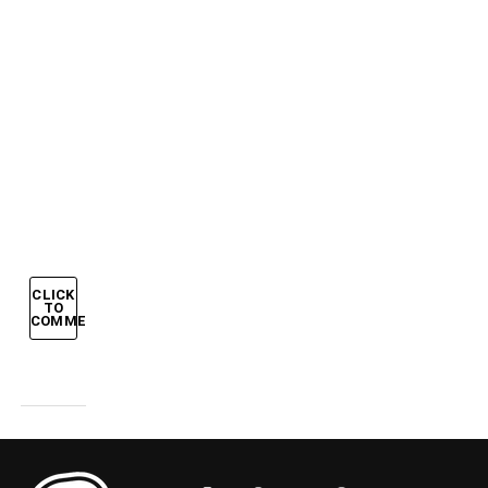
FINALE:
GROSSO
E
DEL
PIERO
STENDONO
LA
GERMANIA
CLICK
TO
COMMENT