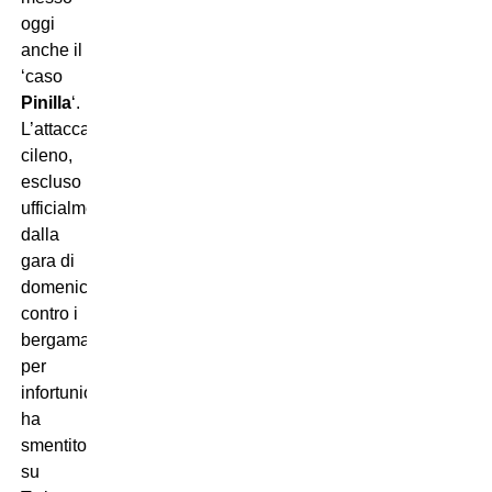
oggi
anche il
‘caso
Pinilla
‘.
L’attaccante
cileno,
escluso
ufficialmente
dalla
gara di
domenica
contro i
bergamaschi
per
infortunio,
ha
smentito
su