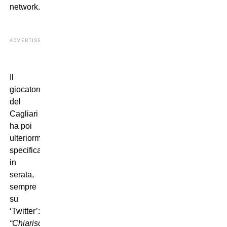
network.
ADVERTISEMENT
Il
giocatore
del
Cagliari
ha poi
ulteriormente
specificato
in
serata,
sempre
su
‘Twitter’:
“Chiarisco