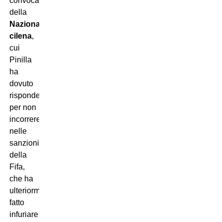
convocazione
della
Nazionale
cilena
,
cui
Pinilla
ha
dovuto
rispondere
per non
incorrere
nelle
sanzioni
della
Fifa,
che ha
ulteriormente
fatto
infuriare