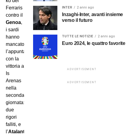
ko del
Ferraris
INTER
2 anni ago
Inzaghi-Inter, avanti insieme
contro il
verso il futuro
Genoa
,
i sardi
TUTTE LE NOTIZIE
2 anni ago
hanno
Euro 2024, le quattro favorite
mancato
l’appuntamento
con la
vittoria a
ADVERTISEMENT
Is
Arenas
ADVERTISEMENT
nella
seconda
giornata:
due
rigori
falliti, e
l’
Atalanta