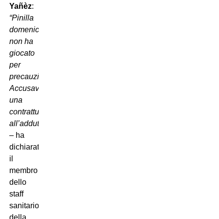
Yañèz
:
“Pinilla
domenica
non ha
giocato
per
precauzione.
Accusava
una
contrattura
all’adduttore,
– ha
dichiarato
il
membro
dello
staff
sanitario
della