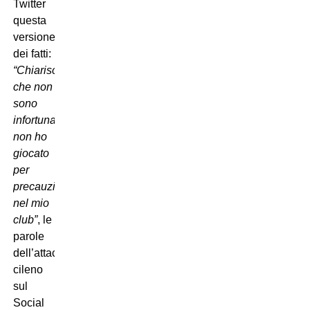
Twitter
questa
versione
dei fatti:
“Chiarisco
che non
sono
infortunato,
non ho
giocato
per
precauzione
nel mio
club”
, le
parole
dell’attaccante
cileno
sul
Social