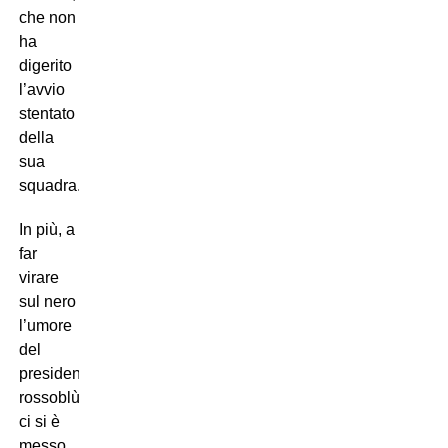
che non
ha
digerito
l’avvio
stentato
della
sua
squadra.
In più, a
far
virare
sul nero
l’umore
del
presidente
rossoblù,
ci si è
messo