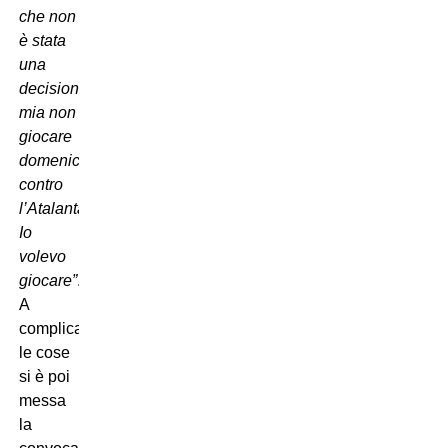
che non
è stata
una
decisione
mia non
giocare
domenica
contro
l’Atalanta!
Io
volevo
giocare”
.
A
complicare
le cose
si è poi
messa
la