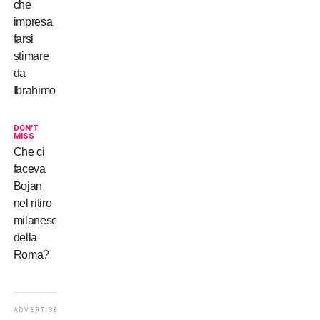
che
impresa
farsi
stimare
da
Ibrahimovic
DON'T
MISS
Che ci
faceva
Bojan
nel ritiro
milanese
della
Roma?
ADVERTISEMENT