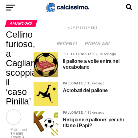
AMARCORD
ADVERTISEMENT
Cellino
furioso,
RECENTI
POPOLARI
a
TUTTE LE NOTIZIE
15 ore ago
Cagliari
Il pallone a volte entra nel
vocabolario
scoppia
il
PALLONATE
15 ore ago
‘caso
Acrobati del pallone
Pinilla’
PALLONATE
15 ore ago
Religione e pallone: per chi
tifano i Papi?
Published
14 anni
ago
on
4