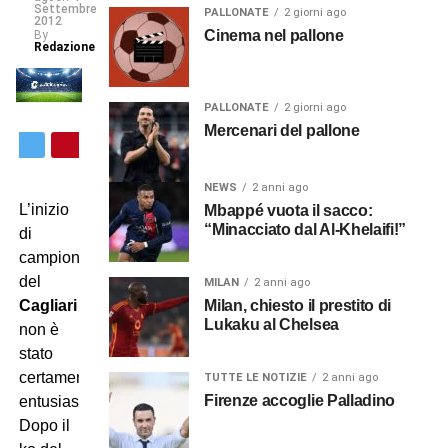
Settembre
PALLONATE
2 giorni ago
2012
Cinema nel pallone
By
Redazione
PALLONATE
2 giorni ago
Mercenari del pallone
NEWS
2 anni ago
L’inizio
Mbappé vuota il sacco:
“Minacciato dal Al-Khelaifi!”
di
campionato
del
MILAN
2 anni ago
Milan, chiesto il prestito di
Cagliari
Lukaku al Chelsea
non è
stato
certamente
TUTTE LE NOTIZIE
2 anni ago
Firenze accoglie Palladino
entusiasmante.
Dopo il