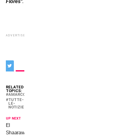
Flores
“
.
ADVERTISEMENT
RELATED
TOPICS:
AMARCORD
TUTTE-
LE-
NOTIZIE
UP NEXT
El
Shaarawy,