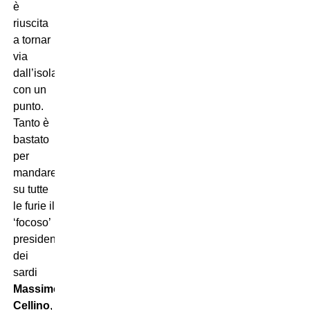
è
riuscita
a tornar
via
dall’isola
con un
punto.
Tanto è
bastato
per
mandare
su tutte
le furie il
‘focoso’
presidente
dei
sardi
Massimo
Cellino
,