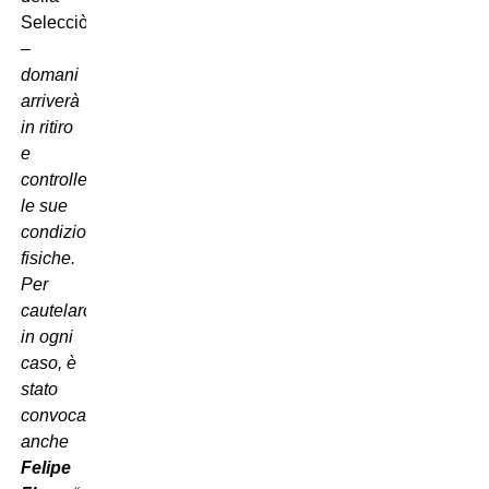
Selecciòn
–
domani
arriverà
in ritiro
e
controlleremo
le sue
condizioni
fisiche.
Per
cautelarci,
in ogni
caso, è
stato
convocato
anche
Felipe