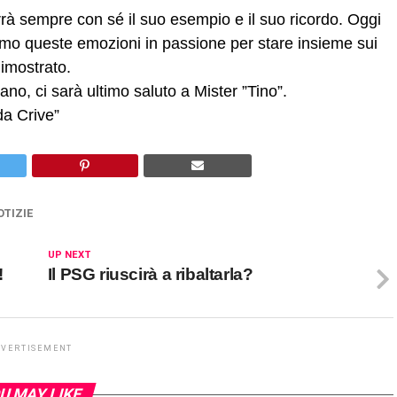
rrà sempre con sé il suo esempio e il suo ricordo. Oggi
emo queste emozioni in passione per stare insieme sui
imostrato.
ano, ci sarà ultimo saluto a Mister ”Tino”.
a Crive”
TIZIE
UP NEXT
!
Il PSG riuscirà a ribaltarla?
DVERTISEMENT
U MAY LIKE