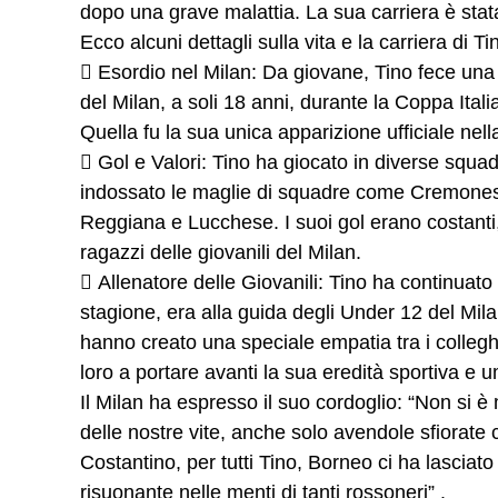
dopo una grave malattia. La sua carriera è stata 
Ecco alcuni dettagli sulla vita e la carriera di T
 Esordio nel Milan: Da giovane, Tino fece una 
del Milan, a soli 18 anni, durante la Coppa Itali
Quella fu la sua unica apparizione ufficiale ne
 Gol e Valori: Tino ha giocato in diverse squa
indossato le maglie di squadre come Cremones
Reggiana e Lucchese. I suoi gol erano costanti, 
ragazzi delle giovanili del Milan.
 Allenatore delle Giovanili: Tino ha continuato
stagione, era alla guida degli Under 12 del Mil
hanno creato una speciale empatia tra i colleghi
loro a portare avanti la sua eredità sportiva e 
Il Milan ha espresso il suo cordoglio: “Non si è
delle nostre vite, anche solo avendole sfiorate 
Costantino, per tutti Tino, Borneo ci ha lasciat
risuonante nelle menti di tanti rossoneri” .