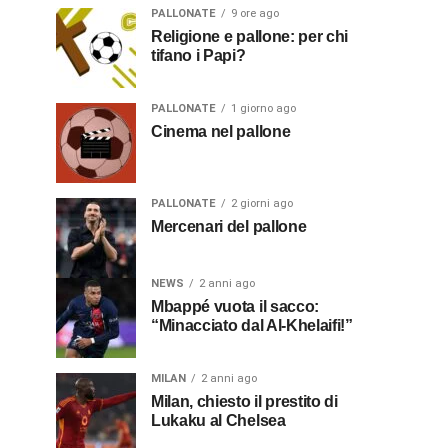
PALLONATE
9 ore ago
Religione e pallone: per chi
tifano i Papi?
PALLONATE
1 giorno ago
Cinema nel pallone
PALLONATE
2 giorni ago
Mercenari del pallone
NEWS
2 anni ago
Mbappé vuota il sacco:
“Minacciato dal Al-Khelaifi!”
MILAN
2 anni ago
Milan, chiesto il prestito di
Lukaku al Chelsea