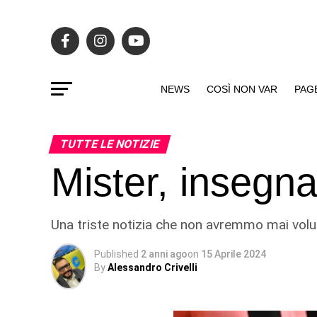
NEWS
COSÌ NON VAR
PAG
TUTTE LE NOTIZIE
Mister, insegna
Una triste notizia che non avremmo mai volu
Published
2 anni ago
on
15 Aprile 2024
By
Alessandro Crivelli