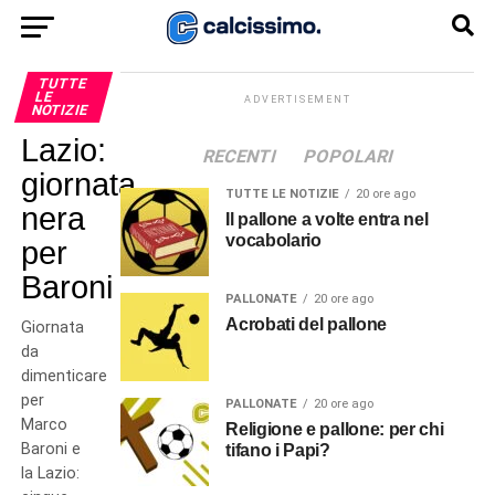
TUTTE
LE
ADVERTISEMENT
NOTIZIE
Lazio:
RECENTI
POPOLARI
giornata
TUTTE LE NOTIZIE
20 ore ago
nera
Il pallone a volte entra nel
vocabolario
per
Baroni
PALLONATE
20 ore ago
Acrobati del pallone
Giornata
da
dimenticare
per
PALLONATE
20 ore ago
Marco
Religione e pallone: per chi
Baroni e
tifano i Papi?
la Lazio: