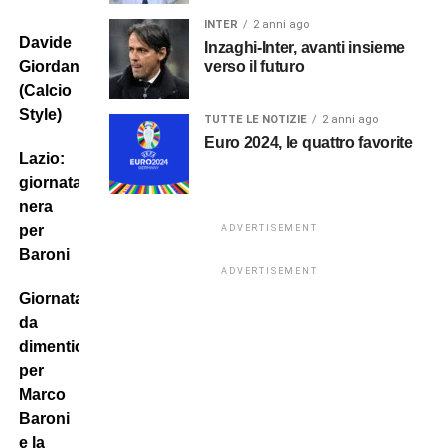
INTER
2 anni ago
Davide
Inzaghi-Inter, avanti insieme
verso il futuro
Giordana
(Calcio
Style)
TUTTE LE NOTIZIE
2 anni ago
Euro 2024, le quattro favorite
Lazio:
giornata
nera
per
ADVERTISEMENT
Baroni
ADVERTISEMENT
Giornata
da
dimenticare
per
Marco
Baroni
e la