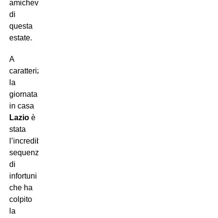
amichevole
di
questa
estate.
A
caratterizzare
la
giornata
in casa
Lazio
è
stata
l’incredibile
sequenza
di
infortuni
che ha
colpito
la