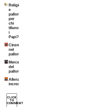
Religione
e
pallone:
per
chi
tifano
i
Papi?
Cinema
nel
pallone
Mercenari
del
pallone
Allenamenti
incredibili
CLICK
TO
COMMENT