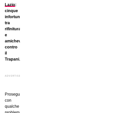
Lazio
:
cinque
infortunati
tra
rifinitura
e
amichevole
contro
il
Trapani.
ADVERTISEMENT
Prosegue,
con
qualche
problema