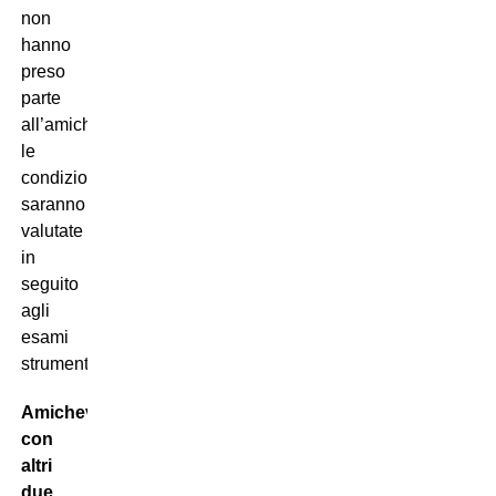
non
hanno
preso
parte
all’amichevole:
le
condizioni
saranno
valutate
in
seguito
agli
esami
strumentali.
Amichevole
con
altri
due