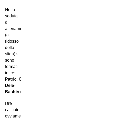
Nella
seduta
di
allenamento
(a
ridosso
della
sfida) si
sono
fermati
in tre:
Patric
,
Cancellieri
e
Dele-
Bashiru
.
I tre
calciatori,
ovviamente,