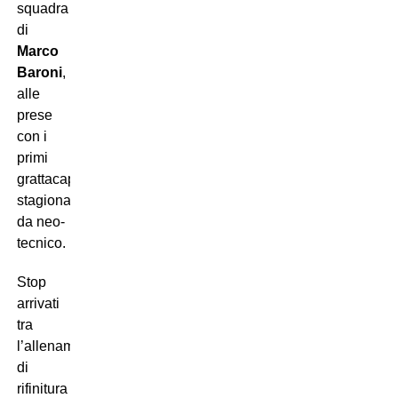
squadra
di
Marco
Baroni
,
alle
prese
con i
primi
grattacapi
stagionali
da neo-
tecnico.
Stop
arrivati
tra
l’allenamento
di
rifinitura