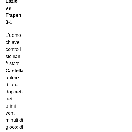
Lazio
vs
Trapani
3-1
L’uomo
chiave
contro i
siciliani
è stato
Castellanos
,
autore
di una
doppietta
nei
primi
venti
minuti di
gioco; di