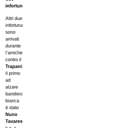
infortunati
Altri due
infortunati
sono
arrivati
durante
l’amichevole
contro il
Trapani
:
il primo
ad
alzare
bandiera
bianca
è stato
Nuno
Tavares
,