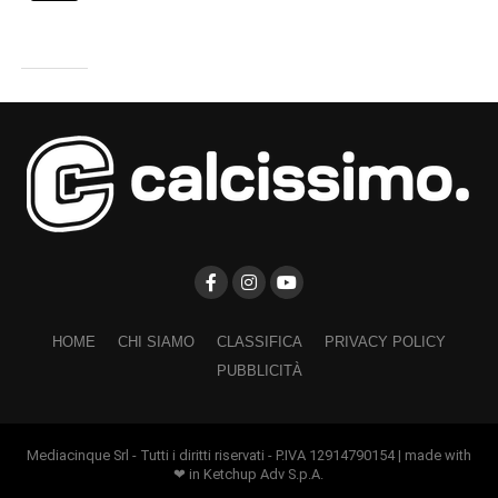
HOME
CHI SIAMO
CLASSIFICA
PRIVACY POLICY
PUBBLICITÀ
Mediacinque Srl - Tutti i diritti riservati - P.IVA 12914790154 | made with
❤ in Ketchup Adv S.p.A.