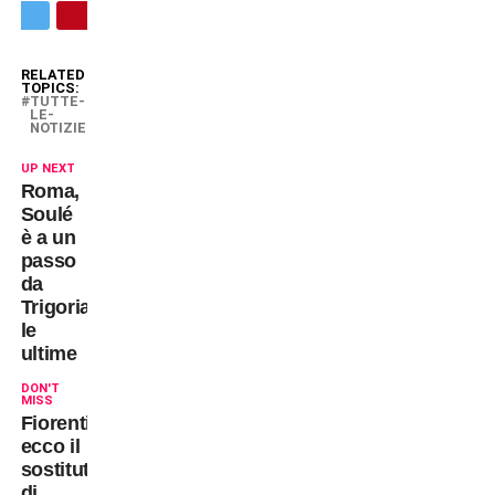
RELATED
TOPICS:
TUTTE-
LE-
NOTIZIE
UP NEXT
Roma,
Soulé
è a un
passo
da
Trigoria:
le
ultime
DON'T
MISS
Fiorentina,
ecco il
sostituto
di