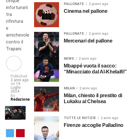
cinque
PALLONATE
2 giorni ago
infortunati
Cinema nel pallone
tra
rifinitura
e
PALLONATE
2 giorni ago
amichevole
Mercenari del pallone
contro il
Trapani.
NEWS
2 anni ago
Mbappé vuota il sacco:
“Minacciato dal Al-Khelaifi!”
Published
2 anni ago
on
19
Luglio
MILAN
2 anni ago
2024
Milan, chiesto il prestito di
By
Redazione
Lukaku al Chelsea
TUTTE LE NOTIZIE
2 anni ago
Firenze accoglie Palladino