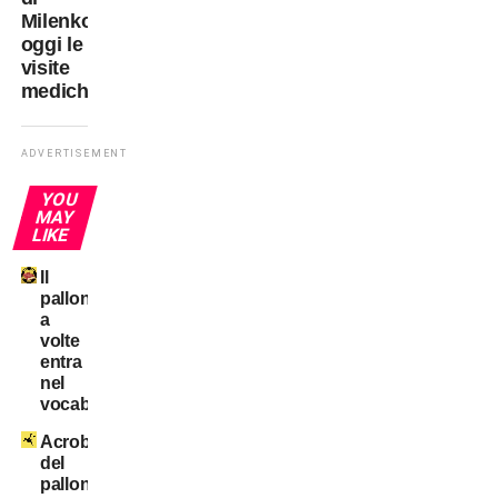
Milenkovic
oggi le
visite
mediche
ADVERTISEMENT
YOU
MAY
LIKE
Il
pallone
a
volte
entra
nel
vocabolario
Acrobati
del
pallone