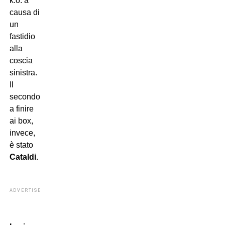
k.o. a
causa di
un
fastidio
alla
coscia
sinistra.
Il
secondo
a finire
ai box,
invece,
è stato
Cataldi
.
ADVERTISEMENT