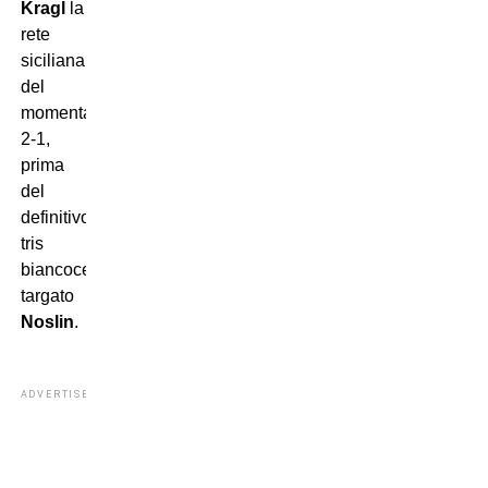
Kragl
la
rete
siciliana
del
momentaneo
2-1,
prima
del
definitivo
tris
biancoceleste
targato
Noslin
.
ADVERTISEMENT