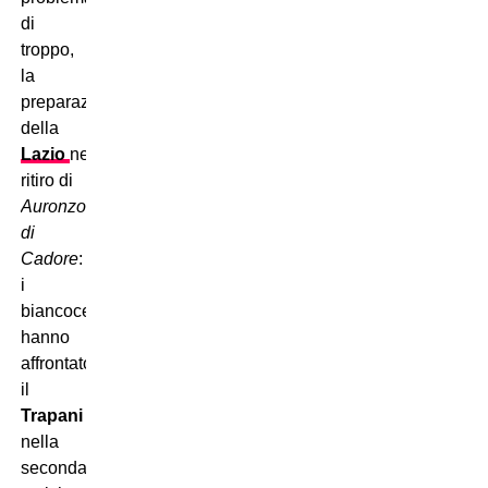
di
troppo,
la
preparazione
della
Lazio
nel
ritiro di
Auronzo
di
Cadore
:
i
biancocelesti
hanno
affrontato
il
Trapani
nella
seconda