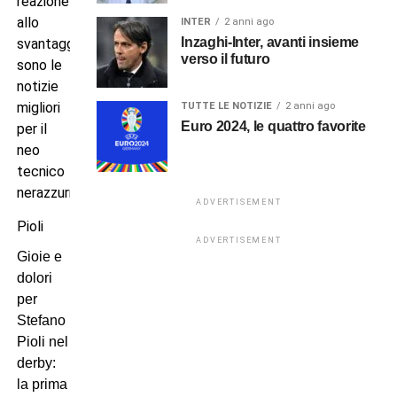
reazione
allo
INTER
2 anni ago
Inzaghi-Inter, avanti insieme
svantaggio
verso il futuro
sono le
notizie
migliori
TUTTE LE NOTIZIE
2 anni ago
Euro 2024, le quattro favorite
per il
neo
tecnico
nerazzurro.
ADVERTISEMENT
Pioli
ADVERTISEMENT
Gioie e
dolori
per
Stefano
Pioli nel
derby:
la prima