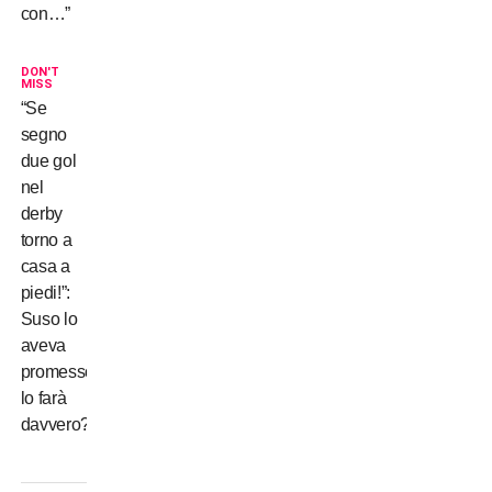
con…”
DON'T
MISS
“Se
segno
due gol
nel
derby
torno a
casa a
piedi!”:
Suso lo
aveva
promesso…
lo farà
davvero?