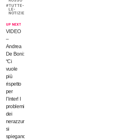
ROSSO
TUTTE-
LE-
NOTIZIE
UP NEXT
VIDEO
–
Andrea
De Boni:
“Ci
vuole
più
rispetto
per
l’Inter! I
problemi
dei
nerazzurri
si
spiegano