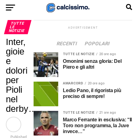
TUTTE
LE
ADVERTISEMENT
NOTIZIE
Inter,
RECENTI
POPOLARI
gioie
TUTTE LE NOTIZIE
20 ore ago
e
Omonimi senza gloria: Del
Piero e gli altri
dolori
per
AMARCORD
20 ore ago
Pioli
Ledio Pano, il rigorista più
preciso di sempre!
nel
derby…
TUTTE LE NOTIZIE
21 ore ago
Marco Ferrante in esclusiva: “Il
Toro non programma, la Juve
invece…”
Published