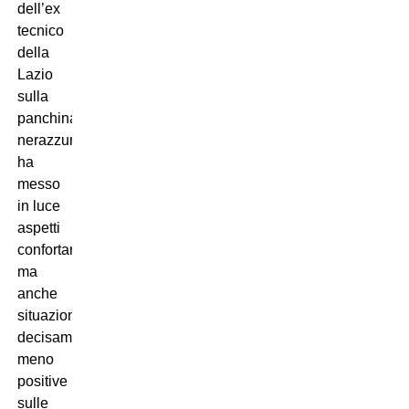
dell’ex
tecnico
della
Lazio
sulla
panchina
nerazzurra
ha
messo
in luce
aspetti
confortanti,
ma
anche
situazioni
decisamente
meno
positive
sulle