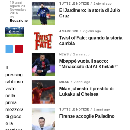
10 anni
TUTTE LE NOTIZIE
2 giorni ago
ago
on
23
Novembre
El Jardinero: la storia di Julio
2016
Cruz
By
Redazione
AMARCORD
2 giorni ago
Twist of Fate: quando la storia
cambia
NEWS
2 anni ago
Mbappé vuota il sacco:
“Minacciato dal Al-Khelaifi!”
Il
pressing
rabbioso
MILAN
2 anni ago
visto
Milan, chiesto il prestito di
Lukaku al Chelsea
nella
prima
mezz’ora
TUTTE LE NOTIZIE
2 anni ago
Firenze accoglie Palladino
di gioco
e la