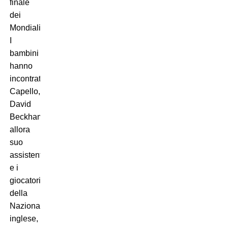
finale
dei
Mondiali.
I
bambini
hanno
incontrato
Capello,
David
Beckham,
allora
suo
assistente,
e i
giocatori
della
Nazionale
inglese,