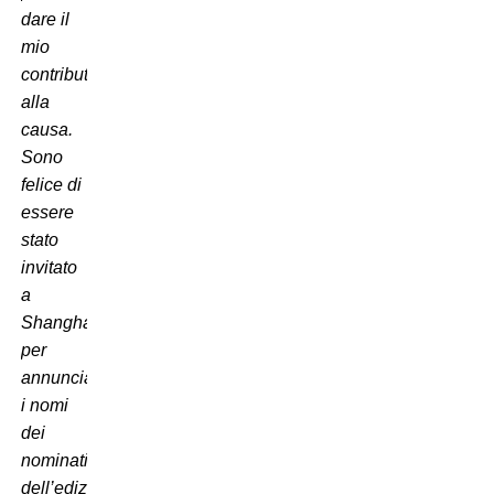
dare il
mio
contributo
alla
causa.
Sono
felice di
essere
stato
invitato
a
Shanghai
per
annunciare
i nomi
dei
nominati
dell’edizione