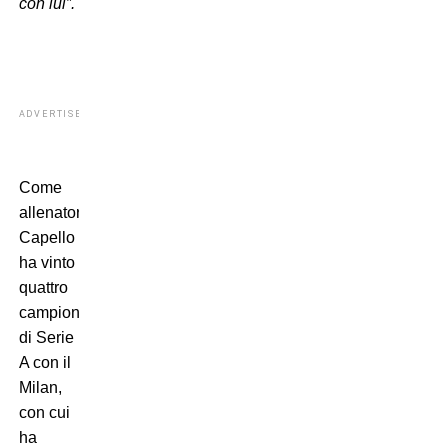
con lui”.
ADVERTISEMENT
Come
allenatore,
Capello
ha vinto
quattro
campionati
di Serie
A con il
Milan,
con cui
ha