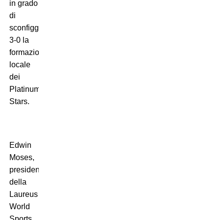
in grado
di
sconfiggere
3-0 la
formazione
locale
dei
Platinum
Stars.
Edwin
Moses,
presidente
della
Laureus
World
Sports