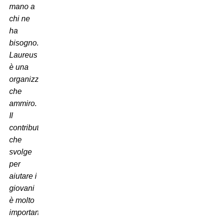
mano a
chi ne
ha
bisogno.
Laureus
è una
organizzazione
che
ammiro.
Il
contributo
che
svolge
per
aiutare i
giovani
è molto
importante.