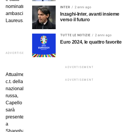
nominato
INTER
2 anni ago
ambasciatore
Inzaghi-Inter, avanti insieme
verso il futuro
Laureus.
TUTTE LE NOTIZIE
2 anni ago
Euro 2024, le quattro favorite
ADVERTISEMENT
ADVERTISEMENT
Attualmente
ADVERTISEMENT
c.t. della
nazionale
russa,
Capello
sarà
presente
a
Shanghai