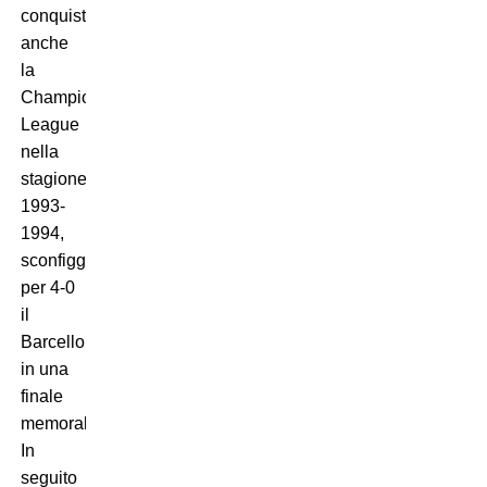
conquistato
anche
la
Champions
League
nella
stagione
1993-
1994,
sconfiggendo
per 4-0
il
Barcellona
in una
finale
memorabile.
In
seguito