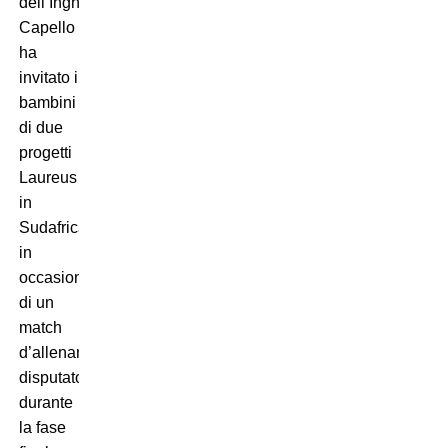
dell’Inghilterra,
Capello
ha
invitato i
bambini
di due
progetti
Laureus
in
Sudafrica
in
occasione
di un
match
d’allenamento
disputato
durante
la fase