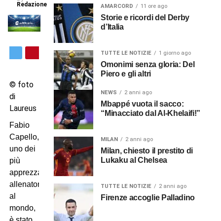
Redazione
AMARCORD
11 ore ago
Storie e ricordi del Derby
d’Italia
TUTTE LE NOTIZIE
1 giorno ago
Omonimi senza gloria: Del
Piero e gli altri
© foto
NEWS
2 anni ago
di
Mbappé vuota il sacco:
Laureus
“Minacciato dal Al-Khelaifi!”
Fabio
Capello,
MILAN
2 anni ago
uno dei
Milan, chiesto il prestito di
Lukaku al Chelsea
più
apprezzati
allenatori
TUTTE LE NOTIZIE
2 anni ago
al
Firenze accoglie Palladino
mondo,
è stato