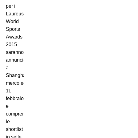
per i
Laureus
World
Sports
Awards
2015
saranno
annunciate
a
Shanghai
mercoledì
11
febbraio
e
comprenderanno
le
shortlist
in sette