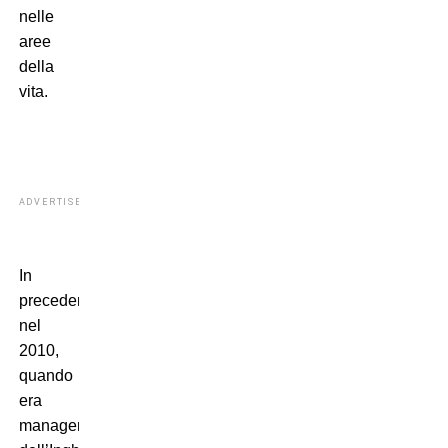
nelle
aree
della
vita.
ADVERTISEMENT
In
precedenza,
nel
2010,
quando
era
manager