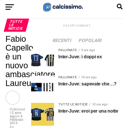
TUTTE
LE
ADVERTISEMENT
NOTIZIE
Fabio
RECENTI
POPOLARI
Capello
PALLONATE
9 ore ago
è un
Inter-Juve: i doppi ex
nuovo
ambasciatore
PALLONATE
10 ore ago
Laureus
Inter-Juve: sapevate che…?
TUTTE LE NOTIZIE
10 ore ago
Published
Inter-Juve: eroi per una notte
12 anni
ago
on
6
Febbraio
2015
By