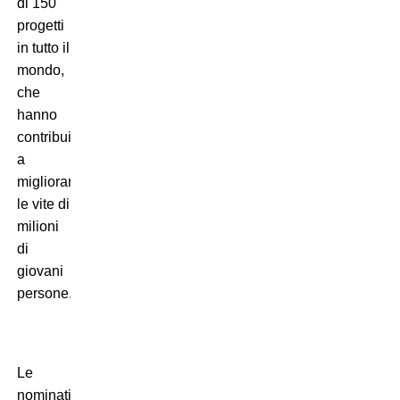
di 150
progetti
in tutto il
mondo,
che
hanno
contribuito
a
migliorare
le vite di
milioni
di
giovani
persone.
Le
nomination