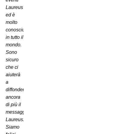
Laureus
ed è
molto
conosciuto
in tutto il
mondo.
Sono
sicuro
che ci
aiuterà
a
diffondere
ancora
di più il
messaggio
Laureus.
Siamo