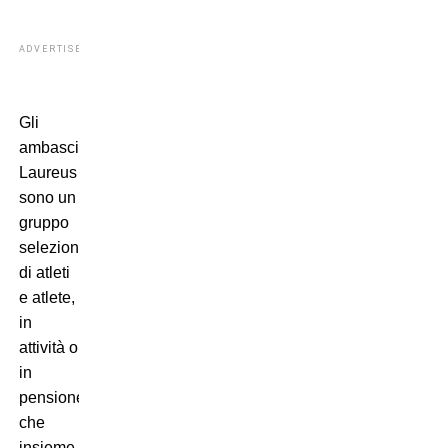
ADVERTISEMENT
Gli
ambasciatori
Laureus
sono un
gruppo
selezionato
di atleti
e atlete,
in
attività o
in
pensione,
che
insieme