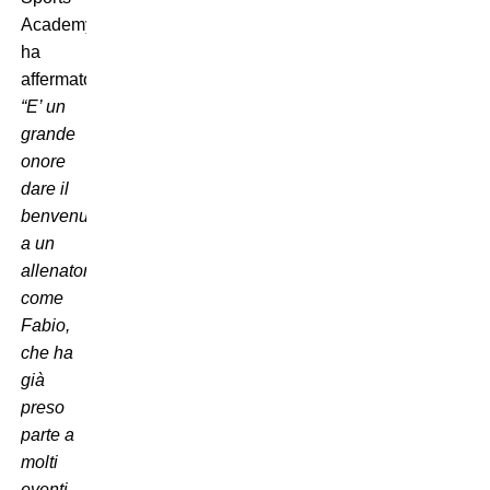
Academy,
ha
affermato:
“E’ un
grande
onore
dare il
benvenuto
a un
allenatore
come
Fabio,
che ha
già
preso
parte a
molti
eventi