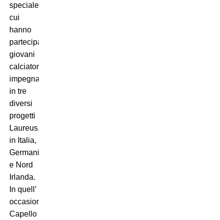
speciale
cui
hanno
partecipato
giovani
calciatori
impegnati
in tre
diversi
progetti
Laureus,
in Italia,
Germania
e Nord
Irlanda.
In quell’
occasione
Capello