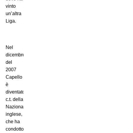
vinto
un’altra
Liga.
Nel
dicembre
del
2007
Capello
è
diventato
c.t. della
Nazionale
inglese,
che ha
condotto