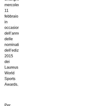
mercoledì
11
febbraio
in
occasione
dell’annuncio
delle
nomination
dell’edizione
2015
dei
Laureus
World
Sports
Awards.
Per