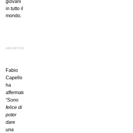
giovani
in tutto il
mondo.
ADVERTISEMENT
Fabio
Capello
ha
affermato:
“Sono
felice di
poter
dare
una