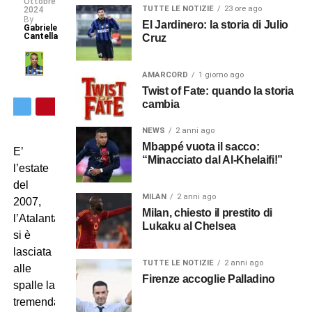
Ottobre
TUTTE LE NOTIZIE
23 ore ago
2024
By
El Jardinero: la storia di Julio
Gabriele
Cantella
Cruz
AMARCORD
1 giorno ago
Twist of Fate: quando la storia
cambia
NEWS
2 anni ago
Mbappé vuota il sacco:
E’
“Minacciato dal Al-Khelaifi!”
l’estate
del
MILAN
2 anni ago
2007,
Milan, chiesto il prestito di
l’Atalanta
Lukaku al Chelsea
si è
lasciata
TUTTE LE NOTIZIE
2 anni ago
alle
Firenze accoglie Palladino
spalle la
tremenda