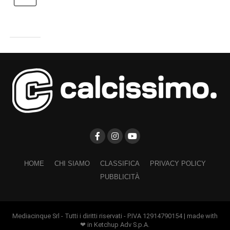
HOME
CHI SIAMO
CLASSIFICA
PRIVACY POLICY
PUBBLICITÀ
Mediacinque Srl - Tutti i diritti riservati - P.IVA 12914790154 | made with
❤ in Ketchup Adv S.p.A.