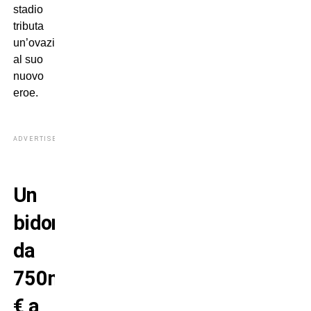
stadio
tributa
un’ovazione
al suo
nuovo
eroe.
ADVERTISEMENT
Un
bidone
da
750mila
€ a