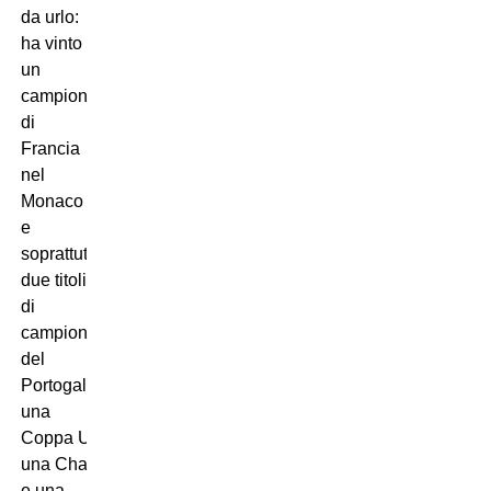
da urlo:
ha vinto
un
campionato
di
Francia
nel
Monaco
e
soprattutto
due titoli
di
campione
del
Portogallo,
una
Coppa Uefa,
una Champions League
e una