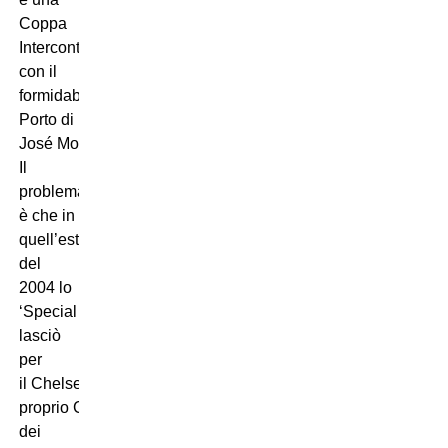
Coppa
Intercontinentale
con il
formidabile
Porto di
José Mourinho.
Il
problema
è che in
quell’estate
del
2004 lo
‘Special One’
lasciò
per
il Chelsea e
proprio Costinha (uno
dei