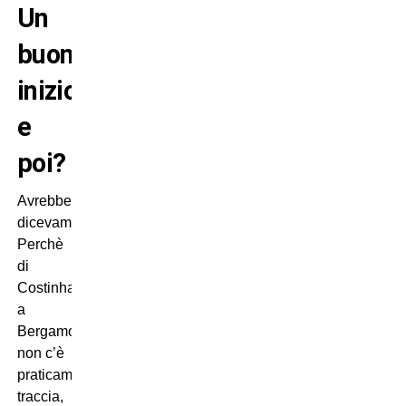
Un
buon
inizio,
e
poi?
Avrebbe,
dicevamo.
Perchè
di
Costinha
a
Bergamo
non c’è
praticamente
traccia,