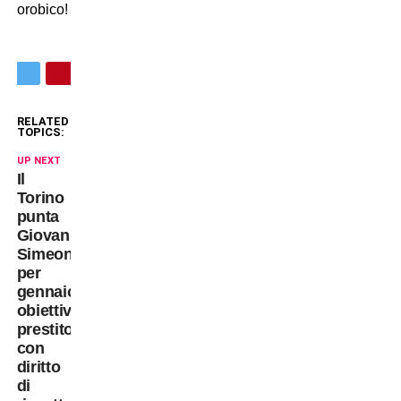
orobico!
RELATED
TOPICS:
UP NEXT
Il
Torino
punta
Giovanni
Simeone
per
gennaio:
obiettivo
prestito
con
diritto
di