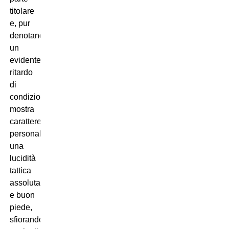
titolare
e, pur
denotando
un
evidente
ritardo
di
condizione,
mostra
carattere,
personalità,
una
lucidità
tattica
assoluta
e buon
piede,
sfiorando