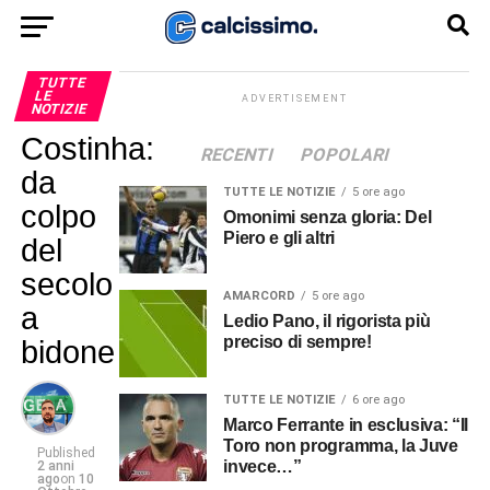
TUTTE
LE
ADVERTISEMENT
NOTIZIE
Costinha:
RECENTI
POPOLARI
da
TUTTE LE NOTIZIE
5 ore ago
colpo
Omonimi senza gloria: Del
Piero e gli altri
del
secolo
AMARCORD
5 ore ago
a
Ledio Pano, il rigorista più
preciso di sempre!
bidone
TUTTE LE NOTIZIE
6 ore ago
Marco Ferrante in esclusiva: “Il
Toro non programma, la Juve
Published
invece…”
2 anni
ago
on
10