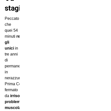
stagione
Peccato
che
quei 54
minuti
resteranno
gli
unici
in
tre anni
di
permanenza
in
nerazzurro.
Prima Costinha viene
fermato
da
irrisolvibili
problemi
muscolari
,