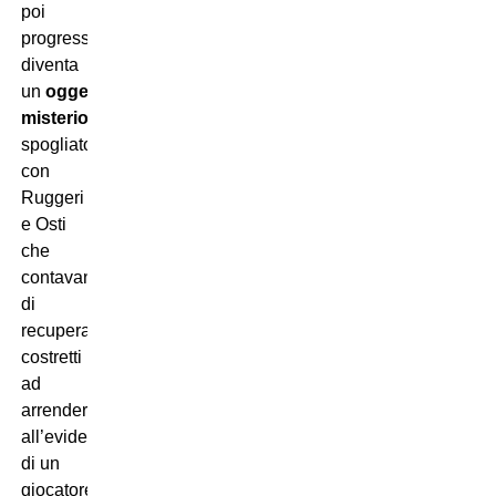
poi
progressivamente
diventa
un
oggetto
misterioso
dello
spogliatoio,
con
Ruggeri
e Osti
che
contavano
di
recuperarlo,
costretti
ad
arrendersi
all’evidenza
di un
giocatore