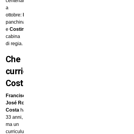
centenario
a
ottobre:
Luigi Delneri
in
panchina
e
Costinha
in
cabina
di regia.
Che
curriculum,
Costinha!
Francisco
José Rodrigues Da
Costa
ha
33 anni,
ma un
curriculum