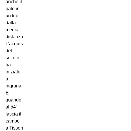
anche il
palo in
un tiro
dalla
media
distanza.
L’acquisto
del
secolo
ha
iniziato
a
ingranare.
E
quando
al 54′
lascia il
campo
a Tissone lo