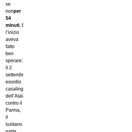
se
non
per
54
minuti.
Eppure
l’inizio
aveva
fatto
ben
sperare:
il 2
settembre,
esordio
casalingo
dell’Atalanta
contro il
Parma,
il
lusitano
parte