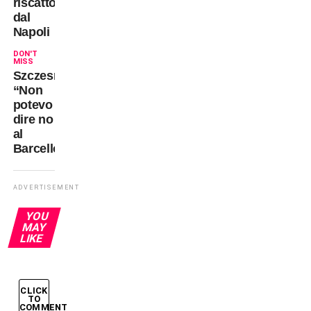
riscatto
dal
Napoli
DON'T
MISS
Szczesny:
“Non
potevo
dire no
al
Barcellona”
ADVERTISEMENT
YOU
MAY
LIKE
CLICK
TO
COMMENT