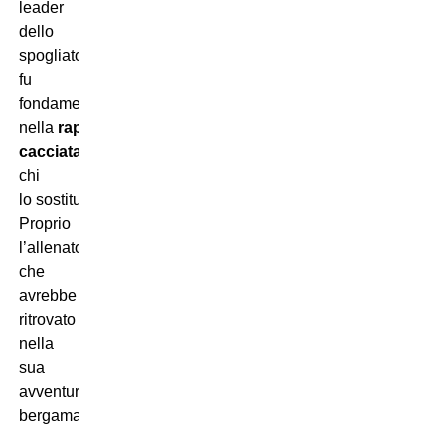
leader
dello
spogliatoio)
fu
fondamentale
nella
rapidissima
cacciata
di
chi
lo sostituì:
mister Delneri
.
Proprio
l’allenatore
che
avrebbe
ritrovato
nella
sua
avventura
bergamasca.