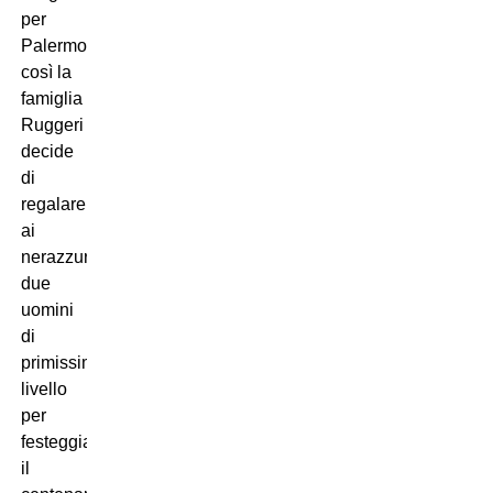
per
Palermo,
così la
famiglia
Ruggeri
decide
di
regalare
ai
nerazzurri
due
uomini
di
primissimo
livello
per
festeggiare
il