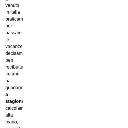
venuto
in Italia
praticamente
per
passare
le
vacanze. Oltretutto
decisamente
ben
retribuite: Costinha per
tre anni
ha
guadagnato
750mila euro
a
stagione
che,
calcolatrice
alla
mano,