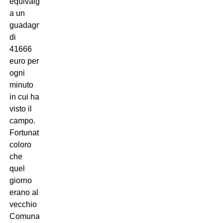
equivalgono
a un
guadagno
di
41666
euro per
ogni
minuto
in cui ha
visto il
campo.
Fortunati
coloro
che
quel
giorno
erano al
vecchio
Comunale