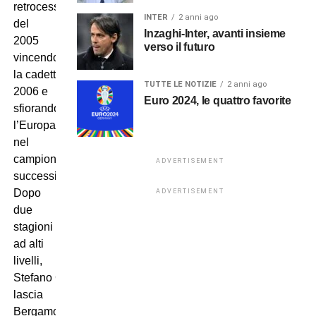
retrocessione
INTER
2 anni ago
del
Inzaghi-Inter, avanti insieme
2005
verso il futuro
vincendo
la cadetteria del
TUTTE LE NOTIZIE
2 anni ago
2006 e
Euro 2024, le quattro favorite
sfiorando
l’Europa
nel
campionato
ADVERTISEMENT
successivo.
Dopo
ADVERTISEMENT
due
stagioni
ad alti
livelli,
Stefano Colantuono
lascia
Bergamo