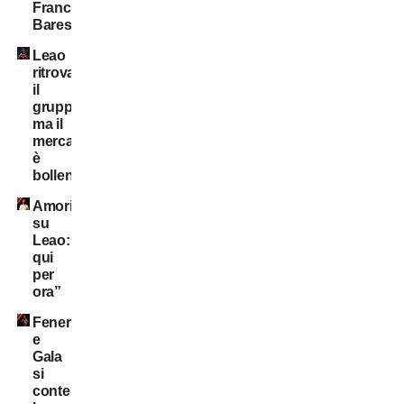
Franco
Baresi
Leao
ritrova
il
gruppo,
ma il
mercato
è
bollente
Amorim
su
Leao:”Resta
qui
per
ora”
Fener
e
Gala
si
contendono