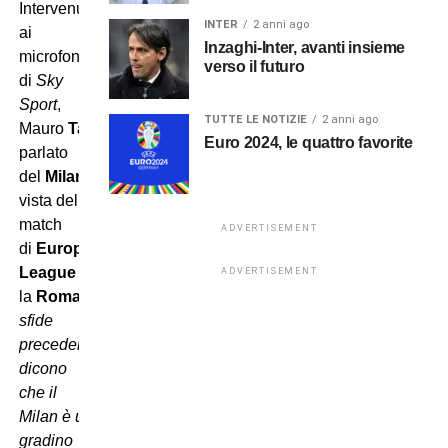
Intervenuto
INTER
2 anni ago
ai
Inzaghi-Inter, avanti insieme
microfoni
verso il futuro
di
Sky
Sport
,
TUTTE LE NOTIZIE
2 anni ago
Mauro
Tassotti
ha
Euro 2024, le quattro favorite
parlato
del
Milan
in
vista del
match
ADVERTISEMENT
di
Europa
League
contro
ADVERTISEMENT
la
Roma
:
“Le
sfide
precedenti
dicono
che il
Milan
è
un
gradino