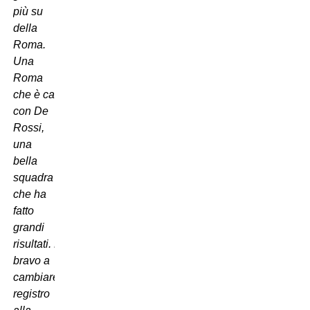
pi
ù
su
della
Roma.
Una
Roma
che
è
cambiata
con De
Rossi,
una
bella
squadra
che ha
fatto
grandi
risultati.
È
stato
bravo a
cambiare
registro