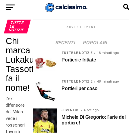
TUTTE
LE
ADVERTISEMENT
NOTIZIE
Chi
RECENTI
POPOLARI
marca
TUTTE LE NOTIZIE
18 minuti ago
Lukaku?
Portieri e frittate
Tassotti
fa il
TUTTE LE NOTIZIE
48 minuti ago
nome!
Portieri per caso
L’ex
difensore
JUVENTUS
6 ore ago
del Milan
Michele Di Gregorio: l’arte del
vede i
portiere!
rossoneri
favoriti