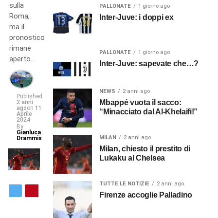
sulla
PALLONATE
1 giorno ago
Roma,
Inter-Juve: i doppi ex
ma il
pronostico
rimane
PALLONATE
1 giorno ago
aperto…
Inter-Juve: sapevate che…?
NEWS
2 anni ago
Published
Mbappé vuota il sacco:
2 anni
ago
on
11
“Minacciato dal Al-Khelaifi!”
Aprile
2024
By
Gianluca
MILAN
2 anni ago
Drammis
Milan, chiesto il prestito di
Lukaku al Chelsea
TUTTE LE NOTIZIE
2 anni ago
Firenze accoglie Palladino