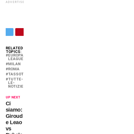
ADVERTISEMENT
RELATED
TOPICS:
EUROPA-
LEAGUE
MILAN
ROMA
TASSOTTI
TUTTE-
LE-
NOTIZIE
UP NEXT
Ci
siamo:
Giroud
e Leao
vs