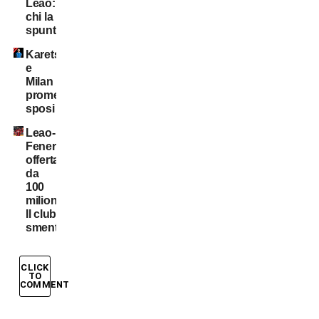
Leao:
chi la
spunta?
Karetsas
e
Milan
promessi
sposi
Leao-
Fenerbahce:
offerta
da
100
milioni?
Il club
smentisce
CLICK
TO
COMMENT