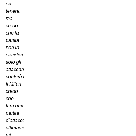
da
tenere,
ma
credo
che la
partita
non la
decideranno
solo gli
attaccanti,
conter
à
l
’
atteggiamento.
Il Milan
credo
che
far
à
una
partita
d
’
attacco,
ultimamente
mi