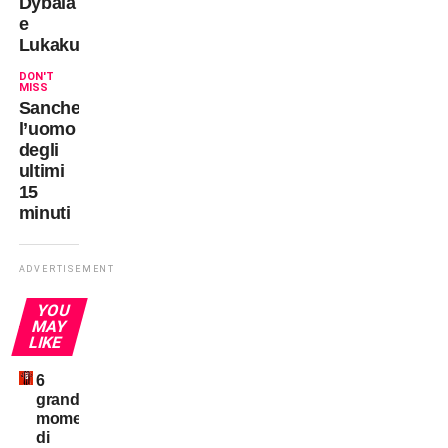
Dybala
e
Lukaku
DON'T
MISS
Sanchez,
l’uomo
degli
ultimi
15
minuti
ADVERTISEMENT
YOU
MAY
LIKE
6
grandi
momenti
di