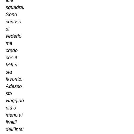
alla
squadra.
Sono
curioso
di
vederlo
ma
credo
che il
Milan
sia
favorito.
Adesso
sta
viaggiando
pi
ù
o
meno ai
livelli
dell
’
Inter”.