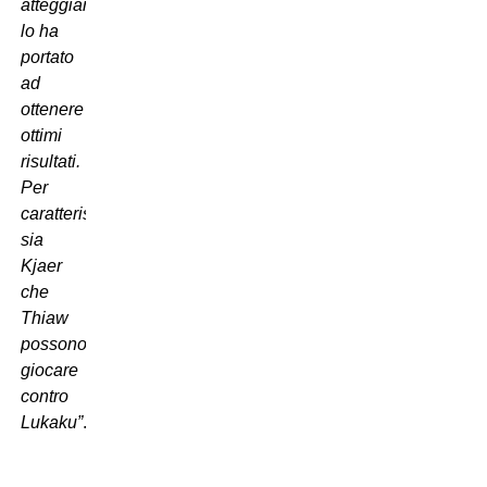
atteggiamento
lo ha
portato
ad
ottenere
ottimi
risultati.
Per
caratteristiche
sia
Kjaer
che
Thiaw
possono
giocare
contro
Lukaku”
.