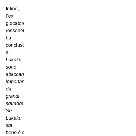
Infine,
l’ex
giocatore
rossonero
ha
concluso:
“Dybala
e
Lukaku
sono
attaccanti
importanti,
da
grandi
squadre.
Se
Lukaku
sta
bene
è
difficile