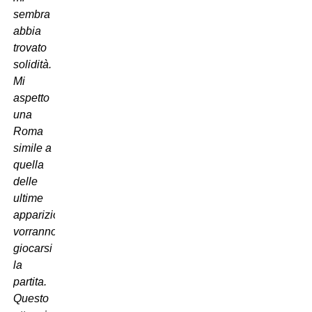
sembra
abbia
trovato
solidit
à
.
Mi
aspetto
una
Roma
simile a
quella
delle
ultime
apparizioni,
vorranno
giocarsi
la
partita.
Questo