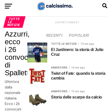
TUTTE
LE
ADVERTISEMENT
NOTIZIE
Azzurri,
RECENTI
POPOLARI
ecco
TUTTE LE NOTIZIE
13 ore ago
i 26
El Jardinero: la storia di Julio
Cruz
convocati
di
AMARCORD
14 ore ago
Spalletti
Twist of Fate: quando la storia
cambia
Ultim’ora
dalla
AMARCORD
15 ore ago
nazionale
Storia delle scarpe da calcio
italiana.
Ecco i 26
convocati