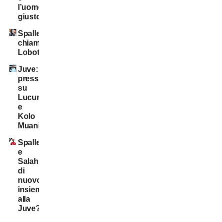
l’uomo
giusto?
Spalletti
chiama
Lobotka
Juve:
pressing
su
Lucumì
e
Kolo
Muani
Spalletti
e
Salah
di
nuovo
insieme
alla
Juve?