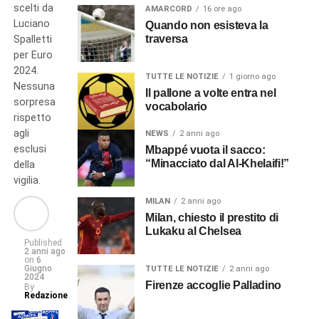
scelti da
AMARCORD
16 ore ago
Luciano
Quando non esisteva la
traversa
Spalletti
per Euro
2024.
TUTTE LE NOTIZIE
1 giorno ago
Nessuna
Il pallone a volte entra nel
sorpresa
vocabolario
rispetto
agli
NEWS
2 anni ago
esclusi
Mbappé vuota il sacco:
“Minacciato dal Al-Khelaifi!”
della
vigilia.
MILAN
2 anni ago
Milan, chiesto il prestito di
Lukaku al Chelsea
Published
2 anni ago
on
6
Giugno
TUTTE LE NOTIZIE
2 anni ago
2024
Firenze accoglie Palladino
By
Redazione