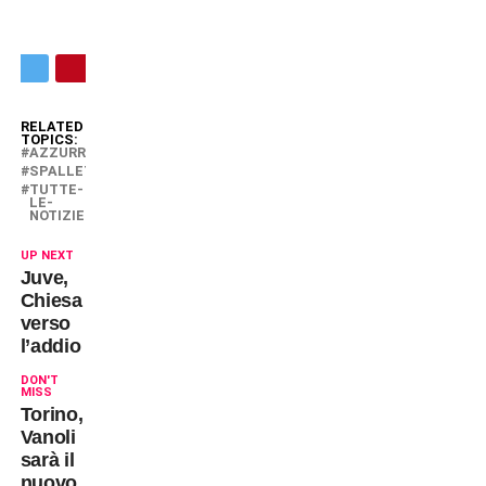
RELATED
TOPICS:
AZZURRI
SPALLETTI
TUTTE-
LE-
NOTIZIE
UP NEXT
Juve,
Chiesa
verso
l’addio
DON'T
MISS
Torino,
Vanoli
sarà il
nuovo