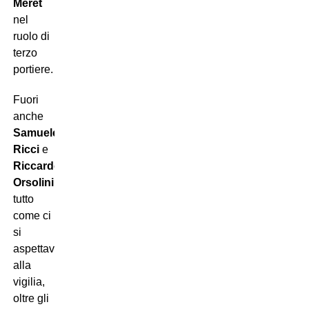
Meret
nel
ruolo di
terzo
portiere.
Fuori
anche
Samuele
Ricci
e
Riccardo
Orsolini
,
tutto
come ci
si
aspettava
alla
vigilia,
oltre gli