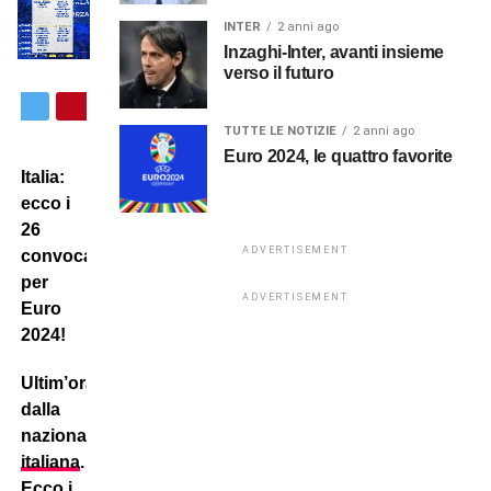
INTER
2 anni ago
Inzaghi-Inter, avanti insieme
verso il futuro
TUTTE LE NOTIZIE
2 anni ago
Euro 2024, le quattro favorite
Italia:
ecco i
26
ADVERTISEMENT
convocati
per
ADVERTISEMENT
Euro
2024!
Ultim’ora
dalla
nazionale
italiana
.
Ecco i