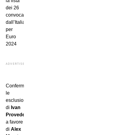
la lista
dei 26
convocati
dall’Italia
per
Euro
2024
ADVERTISEMENT
Confermate
le
esclusioni
di
Ivan
Provedel
,
a favore
di
Alex