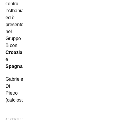
contro
l’Albania
ed è
presente
nel
Gruppo
B con
Croazia
e
Spagna
.
Gabriele
Di
Pietro
(calciostyle)
ADVERTISEMENT