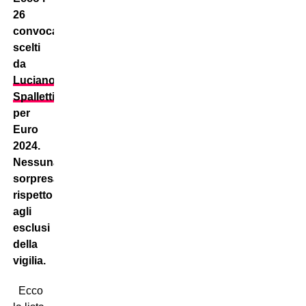
26
convocati
scelti
da
Luciano
Spalletti
per
Euro
2024.
Nessuna
sorpresa
rispetto
agli
esclusi
della
vigilia.
Ecco