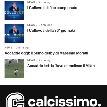
NEWS
2 anni ago
I Collovoti di fine campionato
NEWS
2 anni ago
I Collovoti della 36ª giornata
NEWS
2 anni ago
Accadde oggi: il primo derby di Massimo Moratti
NEWS
2 anni ago
Accadde ieri: la Juve demolisce il Milan