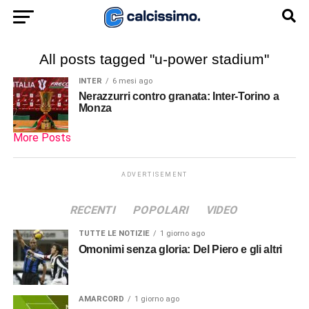
All posts tagged "u-power stadium"
INTER
6 mesi ago
Nerazzurri contro granata: Inter-Torino a
Monza
More Posts
ADVERTISEMENT
RECENTI
POPOLARI
VIDEO
TUTTE LE NOTIZIE
1 giorno ago
Omonimi senza gloria: Del Piero e gli altri
AMARCORD
1 giorno ago