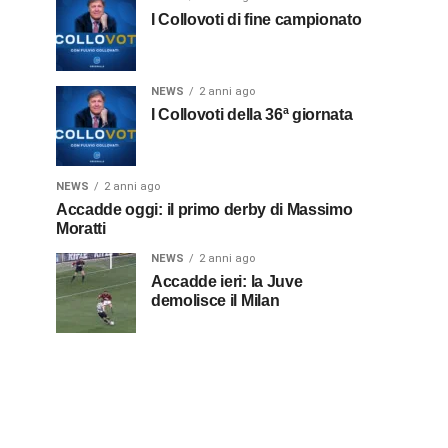
I Collovoti di fine campionato
NEWS
2 anni ago
I Collovoti della 36ª giornata
NEWS
2 anni ago
Accadde oggi: il primo derby di Massimo
Moratti
NEWS
2 anni ago
Accadde ieri: la Juve
demolisce il Milan