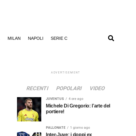
R
MILAN
NAPOLI
SERIE C
ADVERTISEMENT
RECENTI
POPOLARI
VIDEO
JUVENTUS
4 ore ago
Michele Di Gregorio: l’arte del
portiere!
PALLONATE
1 giorno ago
Inter-Juve: i doppi ex