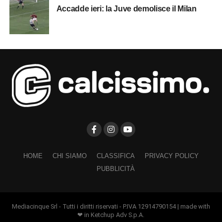
Accadde ieri: la Juve demolisce il Milan
HOME
CHI SIAMO
CLASSIFICA
PRIVACY POLICY
PUBBLICITÀ
Mediacinque Srl - Tutti i diritti riservati - P.IVA 12914790154 | made with
❤ in Ketchup Adv S.p.A.