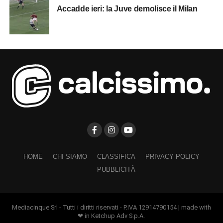
Accadde ieri: la Juve demolisce il Milan
HOME
CHI SIAMO
CLASSIFICA
PRIVACY POLICY
PUBBLICITÀ
Mediacinque Srl - Tutti i diritti riservati - P.IVA 12914790154 | made with
❤ in Ketchup Adv S.p.A.