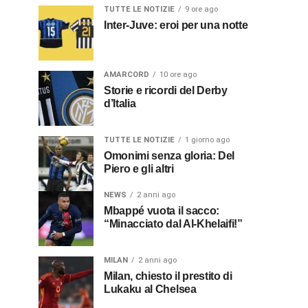
TUTTE LE NOTIZIE
9 ore ago
Inter-Juve: eroi per una notte
AMARCORD
10 ore ago
Storie e ricordi del Derby
d’Italia
TUTTE LE NOTIZIE
1 giorno ago
Omonimi senza gloria: Del
Piero e gli altri
NEWS
2 anni ago
Mbappé vuota il sacco:
“Minacciato dal Al-Khelaifi!”
MILAN
2 anni ago
Milan, chiesto il prestito di
Lukaku al Chelsea