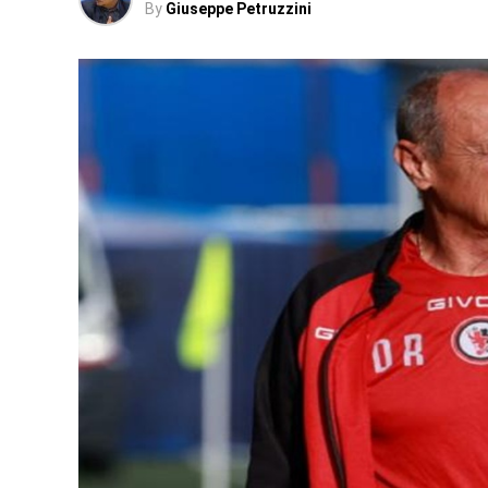
By
Giuseppe Petruzzini