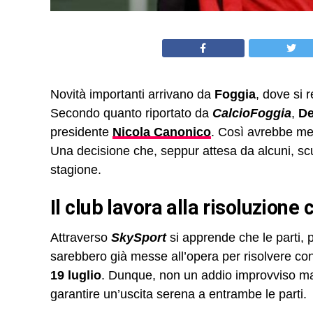
Novità importanti arrivano da
Foggia
, dove si 
Secondo quanto riportato da
CalcioFoggia
,
De
presidente
Nicola Canonico
. Così avrebbe me
Una decisione che, seppur attesa da alcuni, sc
stagione.
Il club lavora alla risoluzion
Attraverso
SkySport
si apprende che le parti, 
sarebbero già messe all’opera per risolvere con
19 luglio
. Dunque, non un addio improvviso ma 
garantire un’uscita serena a entrambe le parti.