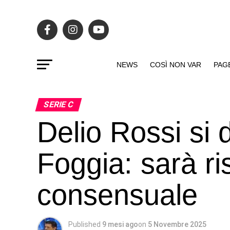
NEWS
COSÌ NON VAR
PAG
SERIE C
Delio Rossi si 
Foggia: sarà ri
consensuale
Published
9 mesi ago
on
5 Novembre 2025