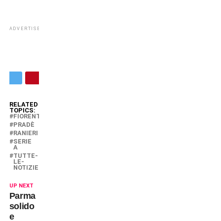
ADVERTISEMENT
RELATED
TOPICS:
FIORENTINA
PRADÈ
RANIERI
SERIE
A
TUTTE-
LE-
NOTIZIE
UP NEXT
Parma
solido
e