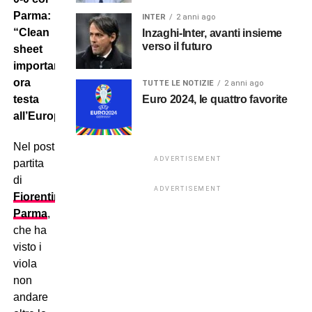
Parma:
INTER
2 anni ago
“Clean
Inzaghi-Inter, avanti insieme
verso il futuro
sheet
importante,
ora
TUTTE LE NOTIZIE
2 anni ago
testa
Euro 2024, le quattro favorite
all’Europa”.
Nel post
ADVERTISEMENT
partita
di
ADVERTISEMENT
Fiorentina-
Parma
,
che ha
visto i
viola
non
andare