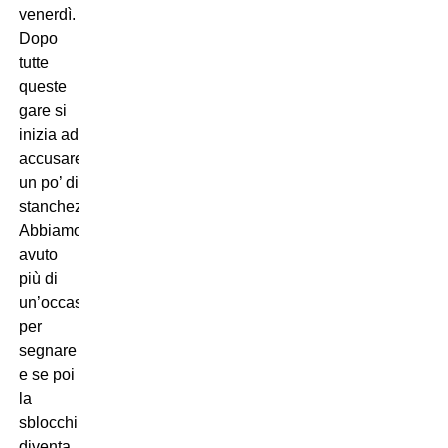
venerdì.
Dopo
tutte
queste
gare si
inizia ad
accusare
un po’ di
stanchezza.
Abbiamo
avuto
più di
un’occasione
per
segnare
e se poi
la
sblocchi
diventa