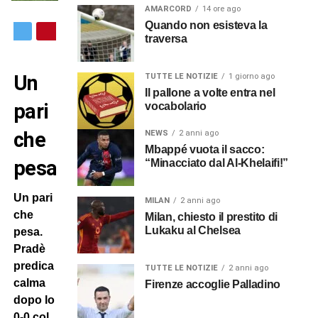
AMARCORD
14 ore ago
Quando non esisteva la
traversa
Un
TUTTE LE NOTIZIE
1 giorno ago
Il pallone a volte entra nel
pari
vocabolario
che
NEWS
2 anni ago
Mbappé vuota il sacco:
pesa
“Minacciato dal Al-Khelaifi!”
Un pari
MILAN
2 anni ago
che
Milan, chiesto il prestito di
Lukaku al Chelsea
pesa.
Pradè
predica
TUTTE LE NOTIZIE
2 anni ago
calma
Firenze accoglie Palladino
dopo lo
0-0 col