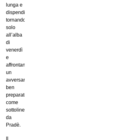
lunga e
dispendiosa,
tornando
solo
all’alba
di
venerdì
e
affrontando
un
avversario
ben
preparato,
come
sottolineato
da
Pradè.
Il