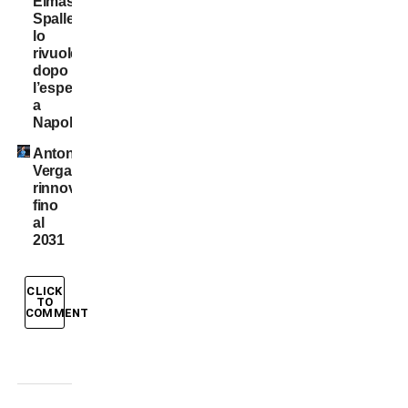
Elmas.
Spalletti
lo
rivuole
dopo
l’esperienza
a
Napoli
Antonio
Vergara,
rinnovo
fino
al
2031
CLICK
TO
COMMENT