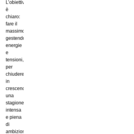
L’obiettivo
è
chiaro:
fare il
massimo,
gestendo
energie
e
tensioni,
per
chiudere
in
crescendo
una
stagione
intensa
e piena
di
ambizioni.