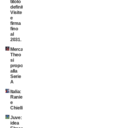
titolo
definitivo!
Visite
e
firma
fino
al
2031.
Mercato:
Theo
si
propone
alla
Serie
A
Italia:
Ranieri
e
Chiellini?
Juve:
idea