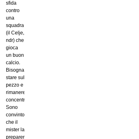
sfida
contro
una
squadra
(il Celje,
ndr) che
gioca
un buon
calcio.
Bisogna
stare sul
pezzo e
rimanere
concentrati.
Sono
convinto
che il
mister la
preparerà