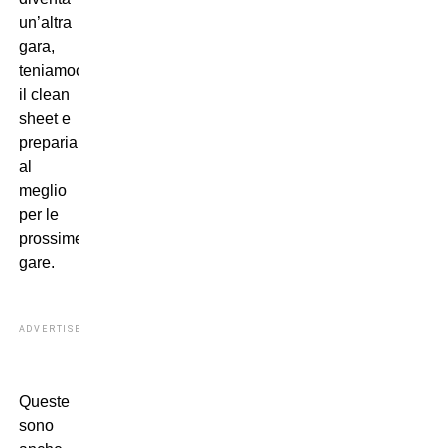
un’altra
gara,
teniamoci
il clean
sheet e
prepariamoci
al
meglio
per le
prossime
gare.
ADVERTISEMENT
Queste
sono