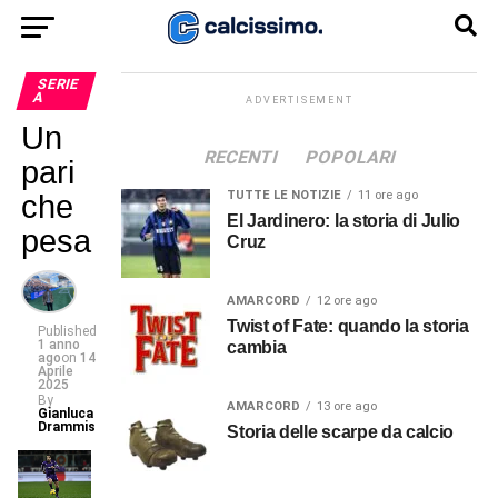
SERIE
A
ADVERTISEMENT
Un
RECENTI
POPOLARI
pari
TUTTE LE NOTIZIE
11 ore ago
che
El Jardinero: la storia di Julio
pesa
Cruz
AMARCORD
12 ore ago
Twist of Fate: quando la storia
Published
1 anno
cambia
ago
on
14
Aprile
2025
By
AMARCORD
13 ore ago
Gianluca
Drammis
Storia delle scarpe da calcio