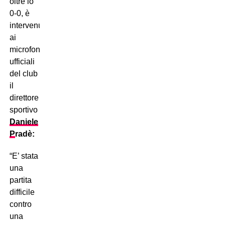
oltre lo
0-0, è
intervenuto
ai
microfoni
ufficiali
del club
il
direttore
sportivo
Daniele
P
radè:
“E’ stata
una
partita
difficile
contro
una