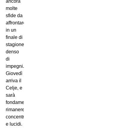
ancora
molte
sfide da
affrontare
in un
finale di
stagione
denso
di
impegni.
Giovedì
arriva il
Celje, e
sarà
fondamentale
rimanere
concentrati
e lucidi.