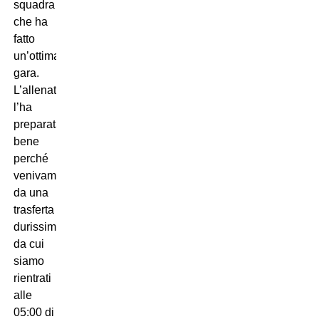
squadra
che ha
fatto
un’ottima
gara.
L’allenatore
l’ha
preparata
bene
perché
venivamo
da una
trasferta
durissima
da cui
siamo
rientrati
alle
05:00 di