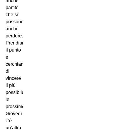
anche
partite
che si
possono
anche
perdere.
Prendiamoci
il punto
e
cerchiamo
di
vincere
il più
possibile
le
prossime.
Giovedì
c’è
un’altra