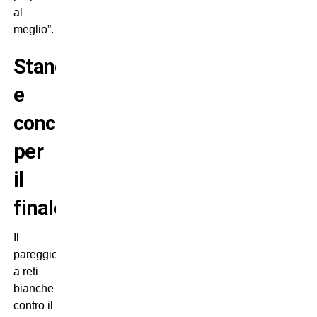
al
meglio”.
Stanchezza
e
concentrazione
per
il
finale
Il
pareggio
a reti
bianche
contro il