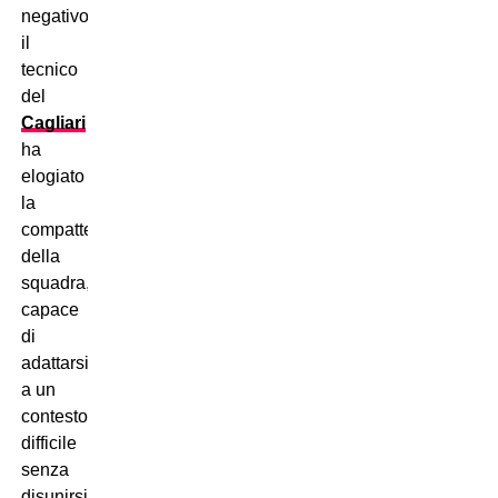
negativo,
il
tecnico
del
Cagliari
ha
elogiato
la
compattezza
della
squadra,
capace
di
adattarsi
a un
contesto
difficile
senza
disunirsi.