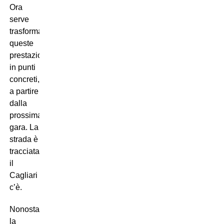
Ora
serve
trasformare
queste
prestazioni
in punti
concreti,
a partire
dalla
prossima
gara. La
strada è
tracciata,
il
Cagliari
c’è.
Nonostante
la