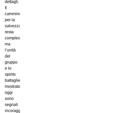
dettagli.
Il
cammino
per la
salvezza
resta
complesso,
ma
l’unità
del
gruppo
e lo
spirito
battagliero
mostrato
oggi
sono
segnali
incoraggianti.