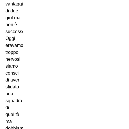
vantaggio
di due
giol ma
non è
successo.
Oggi
eravamo
troppo
nervosi,
siamo
consci
di aver
sfidato
una
squadra
di
qualità
ma
dobbiamo