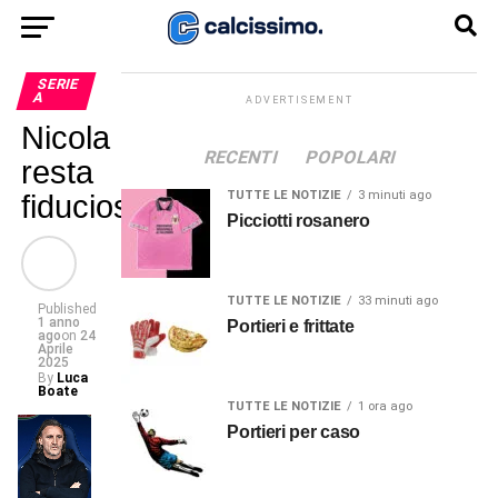
SERIE
A
ADVERTISEMENT
Nicola
RECENTI
POPOLARI
resta
TUTTE LE NOTIZIE
3 minuti ago
fiducioso
Picciotti rosanero
TUTTE LE NOTIZIE
33 minuti ago
Published
1 anno
Portieri e frittate
ago
on
24
Aprile
2025
By
Luca
Boate
TUTTE LE NOTIZIE
1 ora ago
Portieri per caso