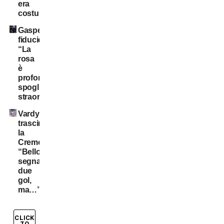
era
costui?
Gasperini
fiducioso:
“La
rosa
è
profonda,
spogliatoio
straordinario”
Vardy
trascina
la
Cremonese:
“Bello
segnare
due
gol,
ma…”
CLICK
TO