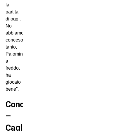
la
partita
di oggi.
No
abbiamo
concesos
tanto,
Palomino,
a
freddo,
ha
giocato
bene”.
Conclusione
–
Cagliari,