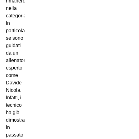
rimanere
nella
categoria.
In
particolare,
se sono
guidati
da un
allenatore
esperto
come
Davide
Nicola.
Infatti, il
tecnico
ha già
dimostrato
in
passato