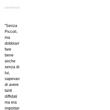
ADVERTISEMENT
“Senza
Piccoli,
ma
dobbiamo
fare
bene
anche
senza di
lui,
sapevamo
di avere
tanti
diffidati
ma era
importante