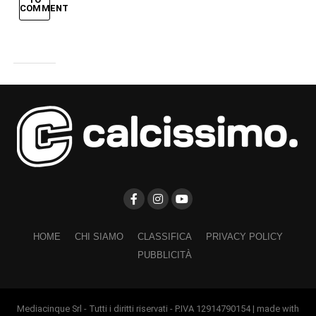
COMMENT
HOME
CHI SIAMO
CLASSIFICA
PRIVACY POLICY
PUBBLICITÀ
Mediacinque Srl - Tutti i diritti riservati - P.IVA 12914790154 | made with