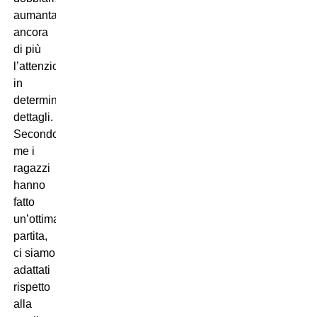
aumantare
ancora
di più
l’attenzio
in
determinati
dettagli.
Secondo
me i
ragazzi
hanno
fatto
un’ottima
partita,
ci siamo
adattati
rispetto
alla