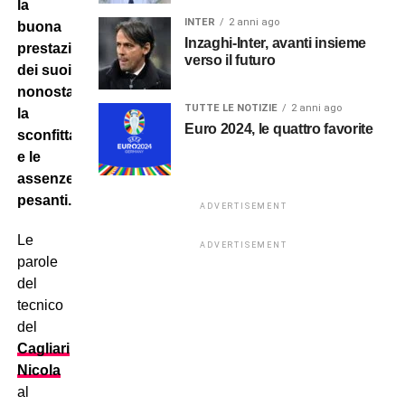
la
INTER
2 anni ago
buona
Inzaghi-Inter, avanti insieme
prestazione
verso il futuro
dei suoi
nonostante
TUTTE LE NOTIZIE
2 anni ago
la
Euro 2024, le quattro favorite
sconfitta
e le
assenze
pesanti.
ADVERTISEMENT
Le
ADVERTISEMENT
parole
del
tecnico
del
Cagliari
Nicola
al