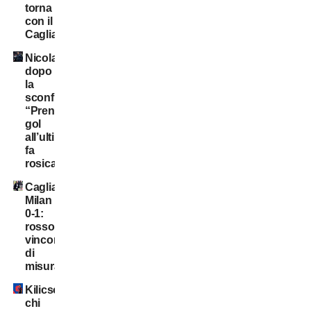
torna
con il
Cagliari?
Nicola
dopo
la
sconfitta:
“Prendere
gol
all’ultimo
fa
rosicare”
Cagliari-
Milan
0-1:
rossoneri
vincono
di
misura
Kilicsoy,
chi