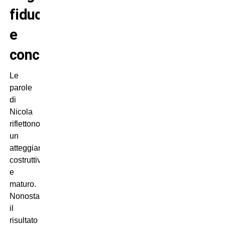
fiducia
e
concretezza
Le
parole
di
Nicola
riflettono
un
atteggiamento
costruttivo
e
maturo.
Nonostante
il
risultato