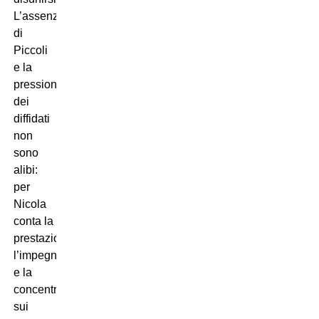
L’assenza
di
Piccoli
e la
pressione
dei
diffidati
non
sono
alibi:
per
Nicola
conta la
prestazione,
l’impegno
e la
concentrazione
sui