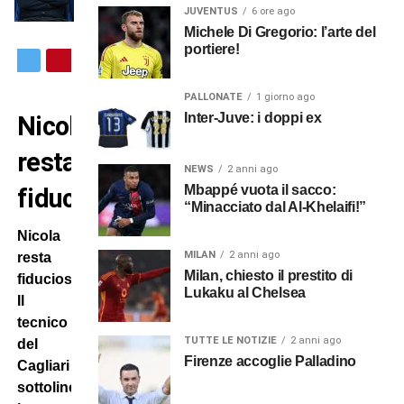
JUVENTUS
6 ore ago
Michele Di Gregorio: l’arte del
portiere!
PALLONATE
1 giorno ago
Inter-Juve: i doppi ex
Nicola
resta
NEWS
2 anni ago
Mbappé vuota il sacco:
fiducioso
“Minacciato dal Al-Khelaifi!”
Nicola
MILAN
2 anni ago
resta
Milan, chiesto il prestito di
fiducioso.
Lukaku al Chelsea
Il
tecnico
TUTTE LE NOTIZIE
2 anni ago
del
Firenze accoglie Palladino
Cagliari
sottolinea