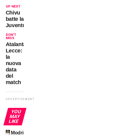
UP NEXT
Chivu
batte la
Juventus
DON'T
MISS
Atalanta-
Lecce:
la
nuova
data
del
match
ADVERTISEMENT
YOU
MAY
LIKE
Modric