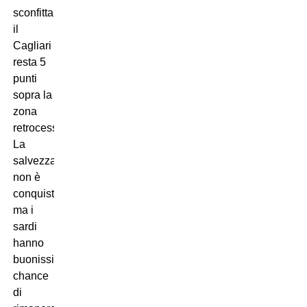
sconfitta
il
Cagliari
resta 5
punti
sopra la
zona
retrocessione.
La
salvezza
non è
conquistata,
ma i
sardi
hanno
buonissime
chance
di