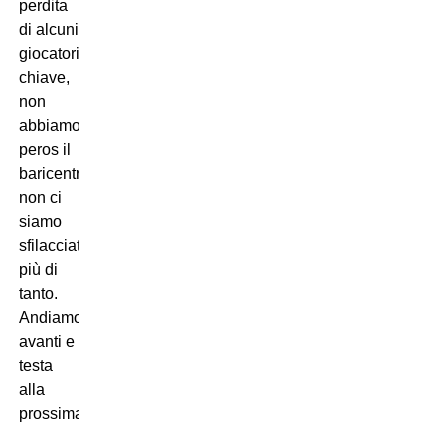
perdita
di alcuni
giocatori
chiave,
non
abbiamo
peros il
baricentro,
non ci
siamo
sfilacciati
più di
tanto.
Andiamo
avanti e
testa
alla
prossima,