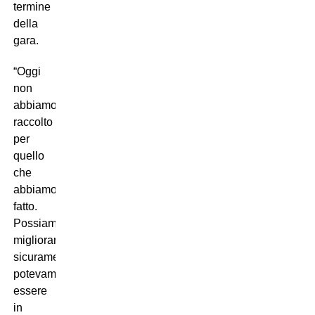
termine
della
gara.
“Oggi
non
abbiamo
raccolto
per
quello
che
abbiamo
fatto.
Possiamo
migliorare
sicuramente,
potevamo
essere
in