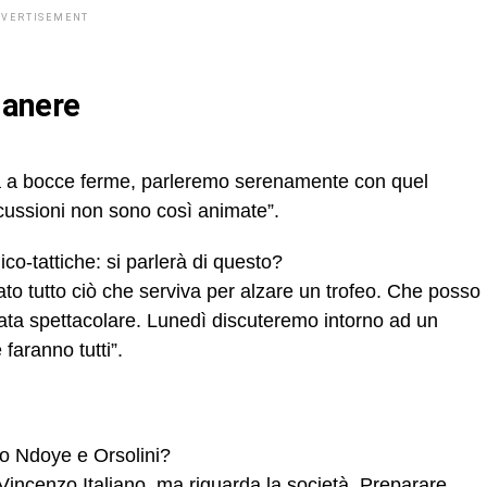
DVERTISEMENT
imanere
ià a bocce ferme, parleremo serenamente con quel
iscussioni non sono così animate”.
o-tattiche: si parlerà di questo?
ato tutto ciò che serviva per alzare un trofeo. Che posso
nata spettacolare. Lunedì discuteremo intorno ad un
 faranno tutti”.
no Ndoye e Orsolini?
Vincenzo Italiano, ma riguarda la società. Preparare