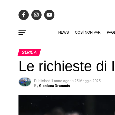
NEWS
COSÌ NON VAR
PAG
SERIE A
Le richieste di 
Published
1 anno ago
on
25 Maggio 2025
By
Gianluca Drammis