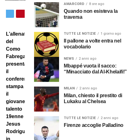
AMARCORD
8 ore ago
Quando non esisteva la
traversa
L’allenatore
TUTTE LE NOTIZIE
1 giorno ago
Il pallone a volte entra nel
del
vocabolario
Como
Fabregas
NEWS
2 anni ago
presenta
Mbappé vuota il sacco:
il
“Minacciato dal Al-Khelaifi!”
conferenza
stampa
MILAN
2 anni ago
il
Milan, chiesto il prestito di
giovane
Lukaku al Chelsea
talento
19enne
TUTTE LE NOTIZIE
2 anni ago
Jesus
Firenze accoglie Palladino
Rodriguez,
in