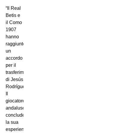
“Il Real
Betis e
il Como
1907
hanno
raggiunto
un
accordo
per il
trasferimento
di Jesús
Rodríguez.
Il
giocatore
andaluso
conclude
la sua
esperienza