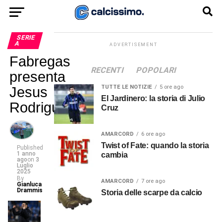
SERIE
A
ADVERTISEMENT
Fabregas
RECENTI
POPOLARI
presenta
TUTTE LE NOTIZIE
5 ore ago
Jesus
El Jardinero: la storia di Julio
Rodriguez
Cruz
AMARCORD
6 ore ago
Twist of Fate: quando la storia
Published
1 anno
cambia
ago
on
3
Luglio
2025
By
AMARCORD
7 ore ago
Gianluca
Drammis
Storia delle scarpe da calcio