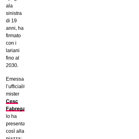
ala
sinistra
di 19
anni, ha
firmato
con i
lariani
fino al
2030.
Emessa
l’ufficialità,
mister
Cesc
Fabregas
lo ha
presentato
così alla
piazza: