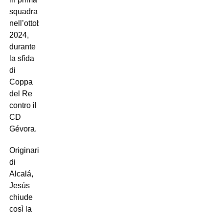
squadra
nell’ottobre
2024,
durante
la sfida
di
Coppa
del Re
contro il
CD
Gévora.
Originario
di
Alcalá,
Jesús
chiude
così la