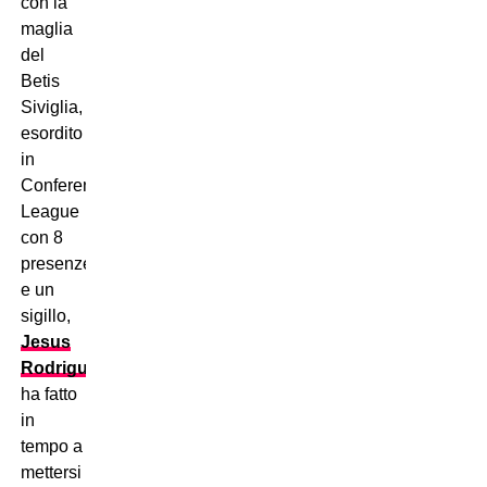
con la
maglia
del
Betis
Siviglia,
esordito
in
Conference
League
con 8
presenze
e un
sigillo,
Jesus
Rodriguez
ha fatto
in
tempo a
mettersi