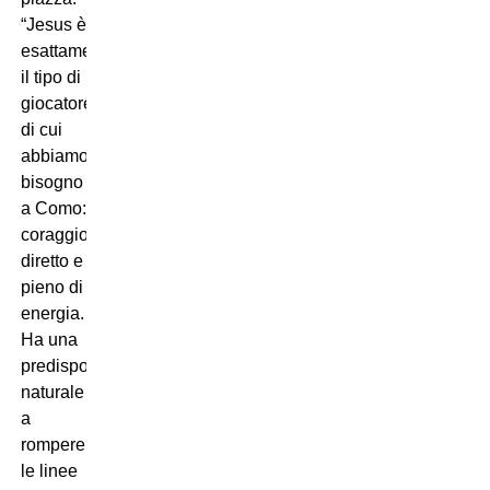
“Jesus è
esattamente
il tipo di
giocatore
di cui
abbiamo
bisogno
a Como:
coraggioso,
diretto e
pieno di
energia.
Ha una
predisposizione
naturale
a
rompere
le linee