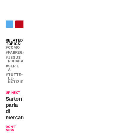
RELATED
TOPICS:
COMO
FABREGAS
JESUS
RODRIGUEZ
SERIE
A
TUTTE-
LE-
NOTIZIE
UP NEXT
Sartori
parla
di
mercato
DON'T
MISS