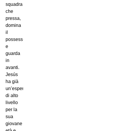
squadra
che
pressa,
domina
il
possesso
e
guarda
in
avanti.
Jesús
ha già
un’esperienza
di alto
livello
per la
sua
giovane
età e