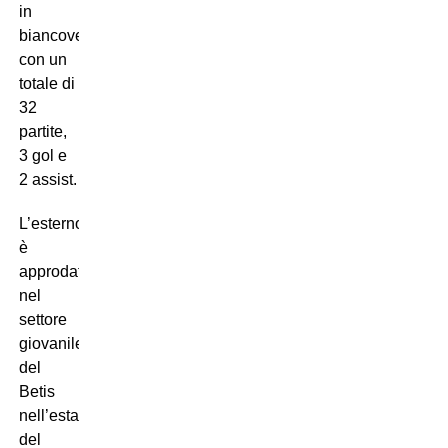
in
biancoverde
con un
totale di
32
partite,
3 gol e
2 assist.
L’esterno
è
approdato
nel
settore
giovanile
del
Betis
nell’estate
del