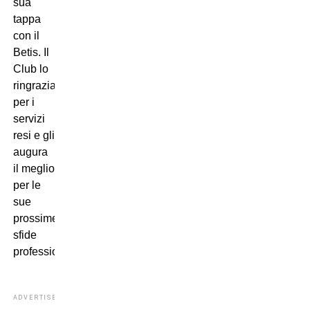
sua
tappa
con il
Betis. Il
Club lo
ringrazia
per i
servizi
resi e gli
augura
il meglio
per le
sue
prossime
sfide
professionali”.
ADVERTISEMENT