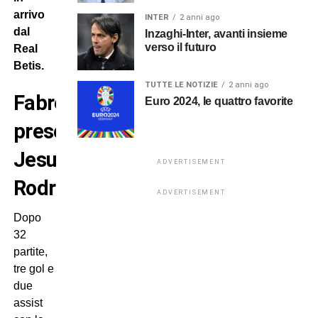
arrivo
INTER
2 anni ago
dal
Inzaghi-Inter, avanti insieme
verso il futuro
Real
Betis.
TUTTE LE NOTIZIE
2 anni ago
Fabregas
Euro 2024, le quattro favorite
presenta
Jesus
ADVERTISEMENT
Rodriguez
ADVERTISEMENT
Dopo
32
partite,
tre gol e
due
assist