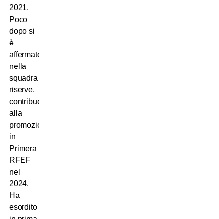
2021.
Poco
dopo si
è
affermato
nella
squadra
riserve,
contribuendo
alla
promozione
in
Primera
RFEF
nel
2024.
Ha
esordito
in prima