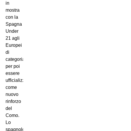
in
mostra
con la
Spagna
Under
21 agli
Europei
di
categoria
per poi
essere
ufficializzato
come
nuovo
rinforzo
del
Como.
Lo
spagnolo,