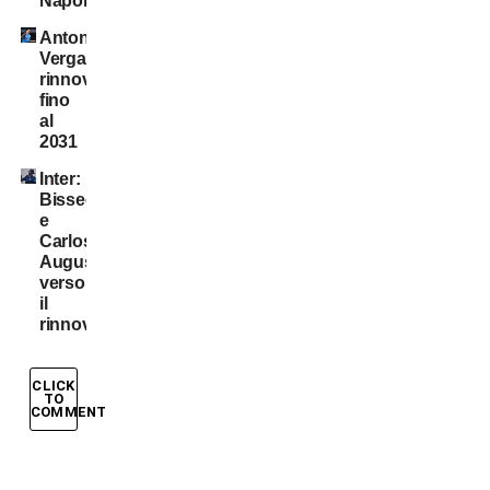
Napoli
Antonio
Vergara,
rinnovo
fino
al
2031
Inter:
Bisseck
e
Carlos
Augusto
verso
il
rinnovo
CLICK
TO
COMMENT