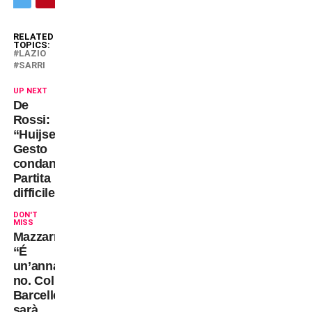
RELATED
TOPICS:
LAZIO
SARRI
UP NEXT
De
Rossi:
“Huijsen?
Gesto
condannabile.
Partita
difficile”
DON'T
MISS
Mazzarri:
“É
un’annata
no. Col
Barcellona
sarà