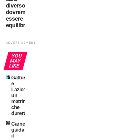
diverso,
dovremmo
essere
equilibrati!”
ADVERTISEMENT
YOU
MAY
LIKE
Gattuso
e
Lazio:
un
matrimonio
che
durerà?
Carnevali
guida
il