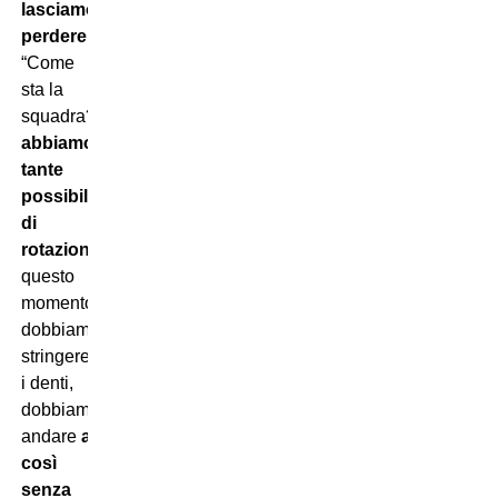
lasciamo
perdere…
“.
“Come
sta la
squadra?
Non
abbiamo
tante
possibilità
di
rotazioni
in
questo
momento,
dobbiamo
stringere
i denti,
dobbiamo
andare
avanti
così
senza