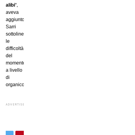
alibi
“,
aveva
aggiunto
Sarri
sottolineando
le
difficoltà
del
momento
a livello
di
organico.
ADVERTISEMENT