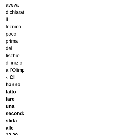
aveva
dichiarato
il
tecnico
poco
prima
del
fischio
di inizio
all’Olimpico
-.
Ci
hanno
fatto
fare
una
seconda
sfida
alle