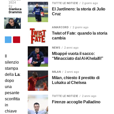
2024
TUTTE LE NOTIZIE
2 giorni ago
By
El Jardinero: la storia di Julio
Gianluca
Drammis
Cruz
AMARCORD
2 giorni ago
Twist of Fate: quando la storia
cambia
NEWS
2 anni ago
Mbappé vuota il sacco:
Il
“Minacciato dal Al-Khelaifi!”
silenzio
stampa
MILAN
2 anni ago
della
Lazio
arriva
Milan, chiesto il prestito di
dopo
Lukaku al Chelsea
una
pesante
TUTTE LE NOTIZIE
2 anni ago
sconfitta
Firenze accoglie Palladino
in
chiave