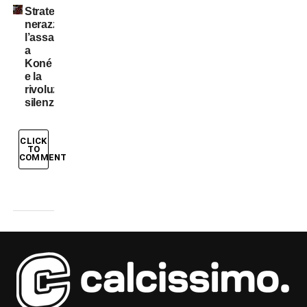
Strategia
nerazzurra:
l’assalto
a
Koné
e la
rivoluzione
silenziosa
CLICK
TO
COMMENT