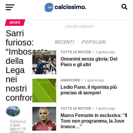
NEWS
ADVERTISEMENT
Sarri
furioso:
RECENTI
POPOLARI
“Imboscata
TUTTE LE NOTIZIE
1 giorno ago
della
Omonimi senza gloria: Del
Piero e gli altri
Lega
nei
AMARCORD
1 giorno ago
nostri
Ledio Pano, il rigorista più
preciso di sempre!
confronti”
TUTTE LE NOTIZIE
1 giorno ago
Marco Ferrante in esclusiva: “Il
Toro non programma, la Juve
Published
2 anni
invece…”
ago
on
19
Febbraio