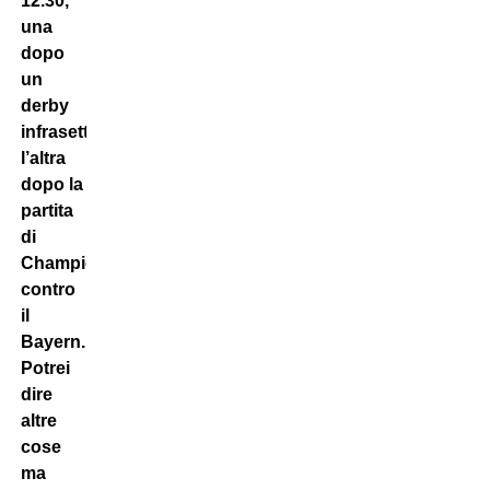
12.30,
una
dopo
un
derby
infrasettimanale,
l’altra
dopo la
partita
di
Champions
contro
il
Bayern.
Potrei
dire
altre
cose
ma