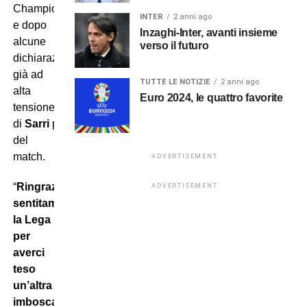
Champions
INTER
2 anni ago
e dopo
Inzaghi-Inter, avanti insieme
alcune
verso il futuro
dichiarazioni
già ad
TUTTE LE NOTIZIE
2 anni ago
alta
Euro 2024, le quattro favorite
tensione
di
Sarri
prima
del
match.
ADVERTISEMENT
“
Ringraziamo
ADVERTISEMENT
sentitamente
la Lega
per
averci
teso
un’altra
imboscata
–