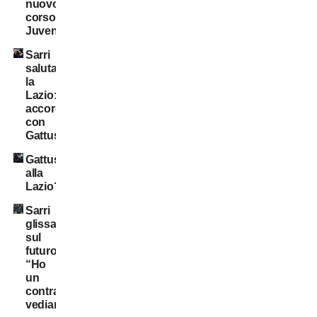
nuovo
corso
Juventus
Sarri
saluta
la
Lazio:
accordo
con
Gattuso
Gattuso
alla
Lazio?
Sarri
glissa
sul
futuro:
“Ho
un
contratto,
vediamo…”