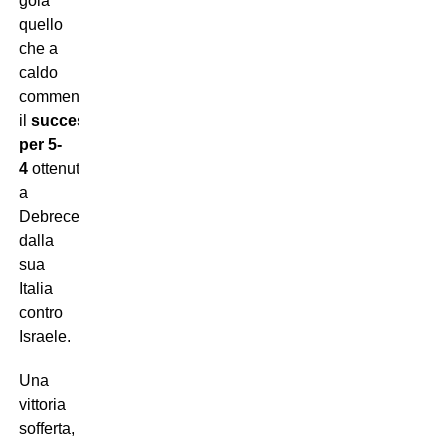
gola
quello
che a
caldo
commenta
il
successo
per 5-
4
ottenuto
a
Debrecen
dalla
sua
Italia
contro
Israele.
Una
vittoria
sofferta,