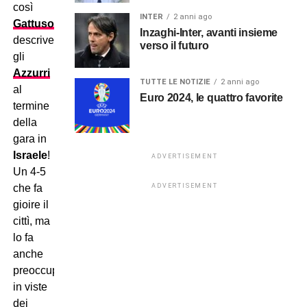
così
INTER
2 anni ago
Gattuso
Inzaghi-Inter, avanti insieme
descrive
verso il futuro
gli
Azzurri
TUTTE LE NOTIZIE
2 anni ago
al
Euro 2024, le quattro favorite
termine
della
gara in
Israele
!
ADVERTISEMENT
Un 4-5
ADVERTISEMENT
che fa
gioire il
cittì, ma
lo fa
anche
preoccupare
in viste
dei