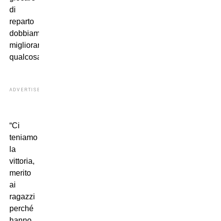
di
reparto
dobbiamo
migliorare
qualcosa”.
ADVERTISEMENT
“Ci
teniamo
la
vittoria,
merito
ai
ragazzi
perché
hanno