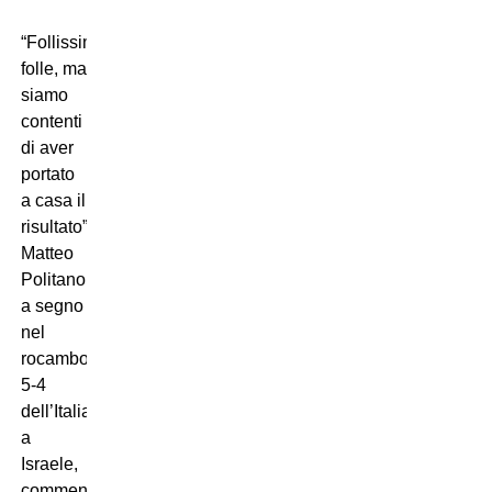
“Follissima,
folle, ma
siamo
contenti
di aver
portato
a casa il
risultato”.
Matteo
Politano,
a segno
nel
rocambolesco
5-4
dell’Italia
a
Israele,
commenta