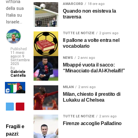
vittoria
AMARCORD
18 ore ago
della sua
Quando non esisteva la
Italia su
traversa
Israele…
TUTTE LE NOTIZIE
2 giorni ago
Il pallone a volte entra nel
vocabolario
Published
11 mesi
ago
on
9
NEWS
2 anni ago
Settembre
2025
Mbappé vuota il sacco:
By
“Minacciato dal Al-Khelaifi!”
Gabriele
Cantella
MILAN
2 anni ago
Milan, chiesto il prestito di
Lukaku al Chelsea
TUTTE LE NOTIZIE
2 anni ago
Firenze accoglie Palladino
Fragili e
pazzi
: