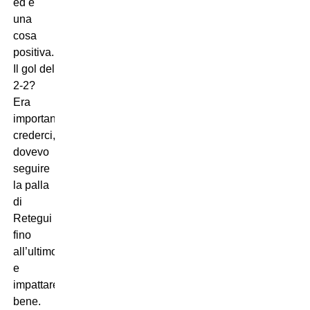
ed è
una
cosa
positiva.
Il gol del
2-2?
Era
importante
crederci,
dovevo
seguire
la palla
di
Retegui
fino
all’ultimo
e
impattare
bene.