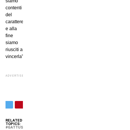
siamo
contenti
del
carattere
e alla
fine
siamo
riusciti a
vincerla”.
ADVERTISEMENT
RELATED
TOPICS:
GATTUSO