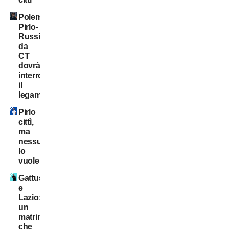
Polemica
Pirlo-
Russia:
da
CT
dovrà
interrompere
il
legame
Pirlo
cittì,
ma
nessuno
lo
vuole!
Gattuso
e
Lazio:
un
matrimonio
che