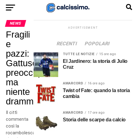
NEWS
ADVERTISEMENT
Fragili
e
RECENTI
POPOLARI
pazzi:
TUTTE LE NOTIZIE
15 ore ago
Gattuso
El Jardinero: la storia di Julio
Cruz
preoccupato,
ma
AMARCORD
16 ore ago
niente
Twist of Fate: quando la storia
cambia
drammi
Il cittì
AMARCORD
17 ore ago
commenta
Storia delle scarpe da calcio
così la
rocambolesca