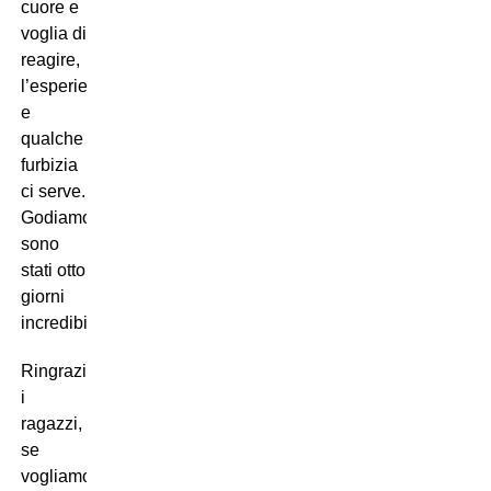
cuore e
voglia di
reagire,
l’esperienza
e
qualche
furbizia
ci serve.
Godiamocela,
sono
stati otto
giorni
incredibili.
Ringrazio
i
ragazzi,
se
vogliamo