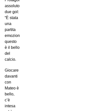
assoluto
Moise
Kean
con
due gol:
“È stata
una
partita
emozionante,
questo
è il bello
del
calcio.
Giocare
davanti
con
Mateo è
bello,
c’è
intesa