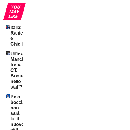
YOU
MAY
LIKE
Italia:
Ranieri
e
Chiellini?
Ufficiale:
Mancini
torna
CT.
Bonucci
nello
staff?
Pirlo
bocciato:
non
sarà
lui il
nuovo
cittì