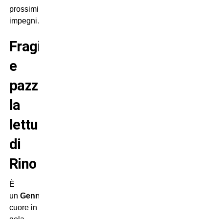
prossimi
impegni…
Fragili
e
pazzi:
la
lettura
di
Rino
È
un
Gennaro
Gattuso
col
cuore in