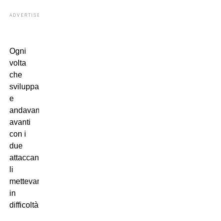
ADVERTISEMENT
Ogni
volta
che
sviluppavamo
e
andavamo
avanti
con i
due
attaccanti
li
mettevamo
in
difficoltà.