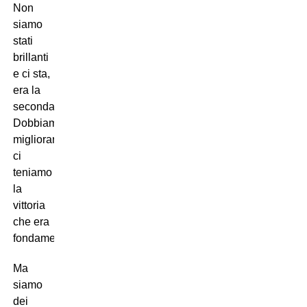
Non
siamo
stati
brillanti
e ci sta,
era la
seconda.
Dobbiamo
migliorare,
ci
teniamo
la
vittoria
che era
fondamentale.
Ma
siamo
dei