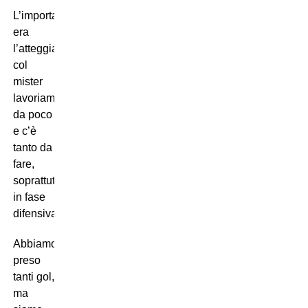
L’importante
era
l’atteggiamento,
col
mister
lavoriamo
da poco
e c’è
tanto da
fare,
soprattutto
in fase
difensiva.
Abbiamo
preso
tanti gol,
ma