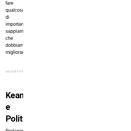
fare
qualcosa
di
importante
sappiamo
che
dobbiamo
migliorare”.
ADVERTISEMENT
Kean
e
Politano
Protagonista