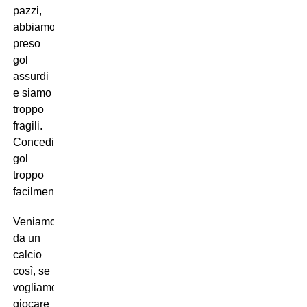
pazzi,
abbiamo
preso
gol
assurdi
e siamo
troppo
fragili.
Concediamo
gol
troppo
facilmente.
Veniamo
da un
calcio
così, se
vogliamo
giocare