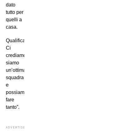
dato
tutto per
quelli a
casa.
Qualificazione?
Ci
crediamo,
siamo
un’ottima
squadra
e
possiamo
fare
tanto”.
ADVERTISEMENT