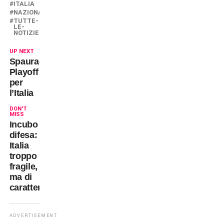
ITALIA
NAZIONALE
TUTTE-
LE-
NOTIZIE
UP NEXT
Spauracchio
Playoff
per
l’Italia
DON'T
MISS
Incubo
difesa:
Italia
troppo
fragile,
ma di
carattere
ADVERTISEMENT