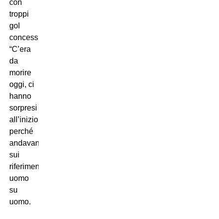
con
troppi
gol
concessi:
“C’era
da
morire
oggi, ci
hanno
sorpresi
all’inizio
perché
andavano
sui
riferimenti,
uomo
su
uomo.