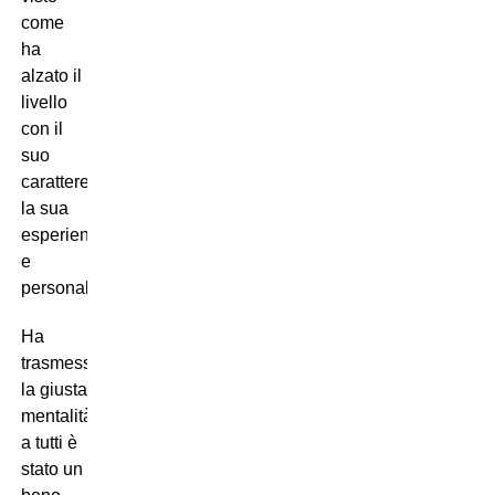
come
ha
alzato il
livello
con il
suo
carattere,
la sua
esperienza
e
personalità.
Ha
trasmesso
la giusta
mentalità
a tutti è
stato un