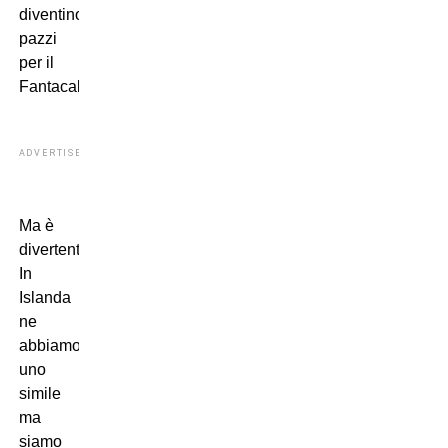
diventino
pazzi
per il
Fantacalcio.
ADVERTISEMENT
Ma è
divertente.
In
Islanda
ne
abbiamo
uno
simile
ma
siamo