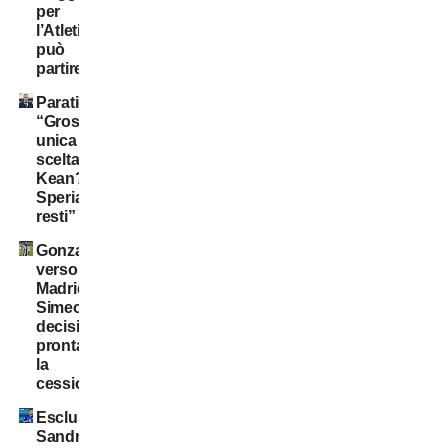
per
l’Atletico
può
partire
Paratici:
“Grosso
unica
scelta.
Kean?
Speriamo
resti”
Gonzalez
verso
Madrid:
Simeone
decisivo,
pronta
la
cessione!
Esclusiva:
Sandro