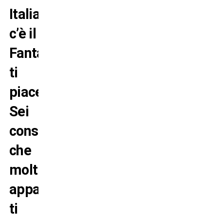
Italia
c’è il
Fantacalcio,
ti
piace?
Sei
consapevole
che
molti
appassionati
ti