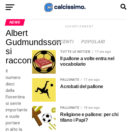
NEWS
ADVERTISEMENT
Albert
Gudmundsson
RECENTI
POPOLARI
si
TUTTE LE NOTIZIE
17 ore ago
racconta
Il pallone a volte entra nel
vocabolario
Il
numero
PALLONATE
17 ore ago
dieci
Acrobati del pallone
della
Fiorentina
si sente
PALLONATE
18 ore ago
importante
Religione e pallone: per chi
e vuole
tifano i Papi?
portare
in alto la