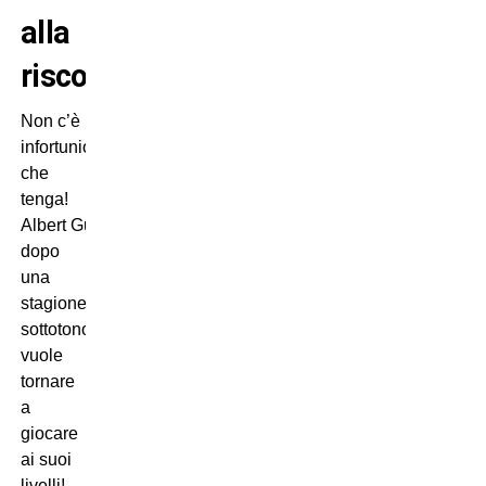
alla
riscossa!
Non c’è
infortunio
che
tenga!
Albert Gudmundsson
dopo
una
stagione
sottotono
vuole
tornare
a
giocare
ai suoi
livelli!