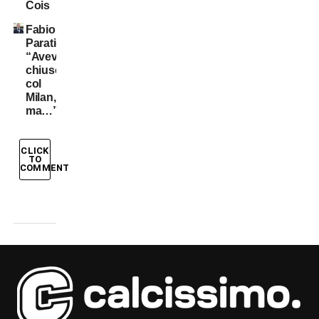
Cois
Fabio
Paratici:
“Avevo
chiuso
col
Milan,
ma…”
CLICK
TO
COMMENT