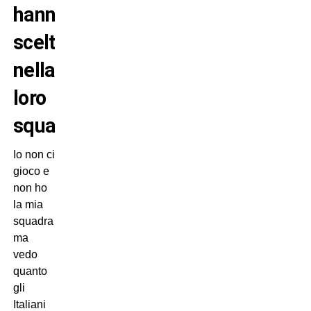
hanno
scelto
nella
loro
squadra?
Io non ci
gioco e
non ho
la mia
squadra
ma
vedo
quanto
gli
Italiani