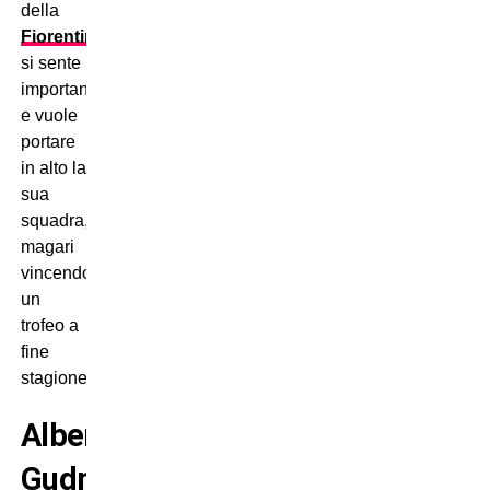
della
Fiorentina
si sente
importante
e vuole
portare
in alto la
sua
squadra,
magari
vincendo
un
trofeo a
fine
stagione!
Albert
Gudmundsson