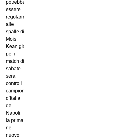
potrebbe
essere
regolarmente
alle
spalle di
Mois
Kean già
per il
match di
sabato
sera
contro i
campioni
d’Italia
del
Napoli,
la prima
nel
nuovo