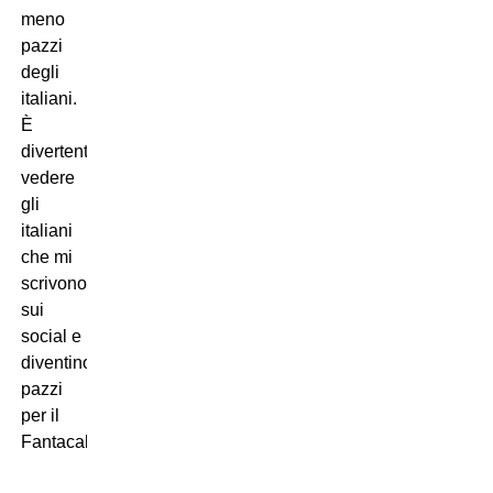
meno
pazzi
degli
italiani.
È
divertente
vedere
gli
italiani
che mi
scrivono
sui
social e
diventino
pazzi
per il
Fantacalcio.