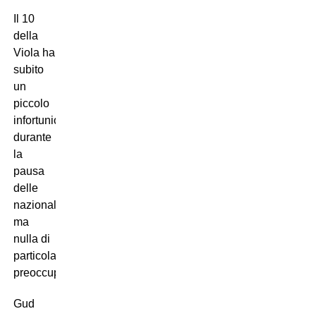
Il 10
della
Viola ha
subito
un
piccolo
infortunio
durante
la
pausa
delle
nazionali,
ma
nulla di
particolarmente
preoccupante…
Gud