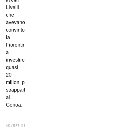
Livelli
che
avevano
convinto
la
Fiorentina
a
investire
quasi
20
milioni per
strapparlo
al
Genoa.
ADVERTISEMENT