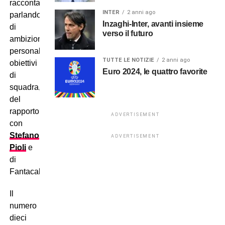
racconta,
INTER
2 anni ago
parlando
Inzaghi-Inter, avanti insieme
di
verso il futuro
ambizioni
personali,
TUTTE LE NOTIZIE
2 anni ago
obiettivi
Euro 2024, le quattro favorite
di
squadra,
del
rapporto
ADVERTISEMENT
con
Stefano
ADVERTISEMENT
Pioli
e
di
Fantacalcio…
Il
numero
dieci