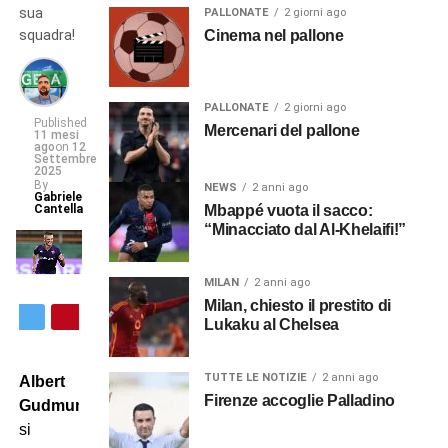
sua
PALLONATE
2 giorni ago
squadra!
Cinema nel pallone
PALLONATE
2 giorni ago
Published
Mercenari del pallone
11 mesi
ago
on
12
Settembre
2025
By
NEWS
2 anni ago
Gabriele
Cantella
Mbappé vuota il sacco:
“Minacciato dal Al-Khelaifi!”
MILAN
2 anni ago
Milan, chiesto il prestito di
Lukaku al Chelsea
TUTTE LE NOTIZIE
2 anni ago
Albert
Firenze accoglie Palladino
Gudmundsson
si