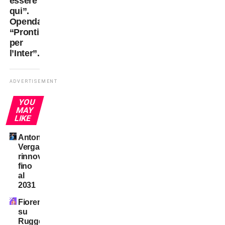
essere
qui”.
Openda:
“Pronti
per
l’Inter”.
ADVERTISEMENT
YOU
MAY
LIKE
Antonio
Vergara,
rinnovo
fino
al
2031
Fiorentina
su
Ruggeri: