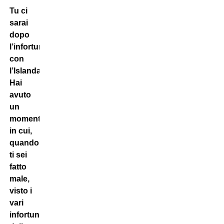
Tu ci
sarai
dopo
l’infortunio
con
l’Islanda?
Hai
avuto
un
momento
in cui,
quando
ti sei
fatto
male,
visto i
vari
infortuni