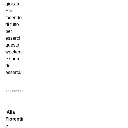
giocare.
Sto
facendo
di tutto
per
esserci
questo
weekend
e spero
di
esserci.
ADVERTISEMENT
Alla
Fiorentina
è