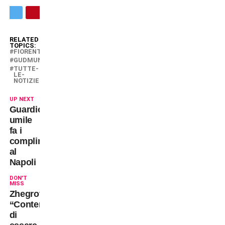
RELATED
TOPICS:
FIORENTINA
GUDMUNDSSON
TUTTE-
LE-
NOTIZIE
UP NEXT
Guardiola
umile
fa i
complimenti
al
Napoli
DON'T
MISS
Zhegrova:
“Contento
di