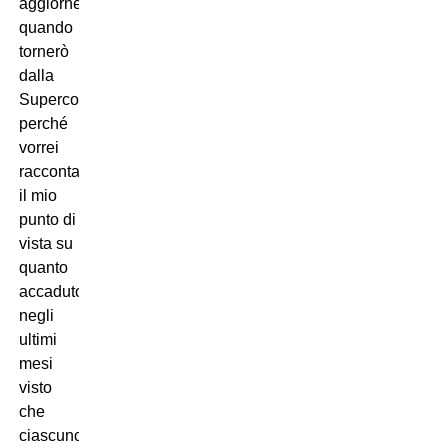
aggiorneremo
quando
tornerò
dalla
Supercoppa
perché
vorrei
raccontare
il mio
punto di
vista su
quanto
accaduto
negli
ultimi
mesi
visto
che
ciascuno