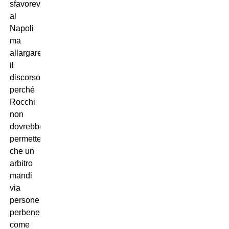
sfavorevoli
al
Napoli
ma
allargare
il
discorso
perché
Rocchi
non
dovrebbe
permettere
che un
arbitro
mandi
via
persone
perbene
come