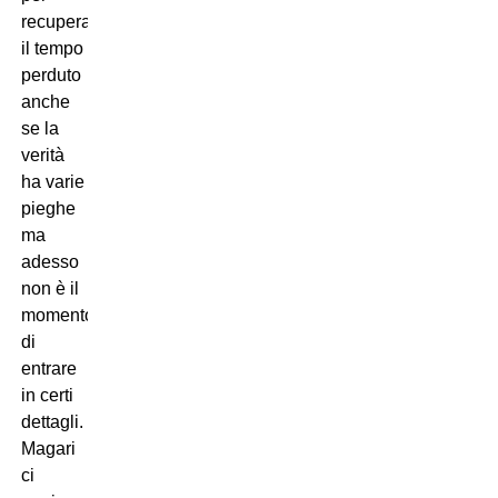
recuperare
il tempo
perduto
anche
se la
verità
ha varie
pieghe
ma
adesso
non è il
momento
di
entrare
in certi
dettagli.
Magari
ci