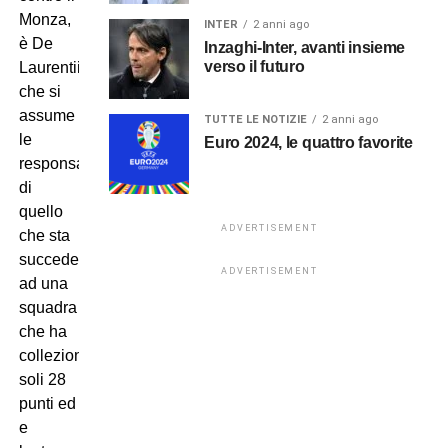
Monza,
INTER
2 anni ago
è De
Inzaghi-Inter, avanti insieme
verso il futuro
Laurentiis
che si
assume
TUTTE LE NOTIZIE
2 anni ago
le
Euro 2024, le quattro favorite
responsabilità
di
quello
ADVERTISEMENT
che sta
succedendo
ADVERTISEMENT
ad una
squadra
che ha
collezionato
soli 28
punti ed
e