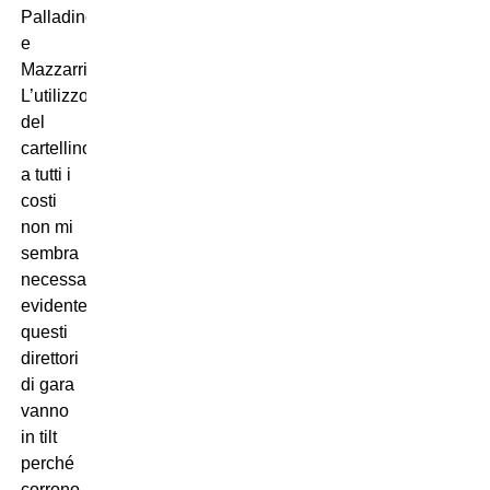
Palladino
e
Mazzarri.
L’utilizzo
del
cartellino
a tutti i
costi
non mi
sembra
necessario,
evidentemente
questi
direttori
di gara
vanno
in tilt
perché
corrono