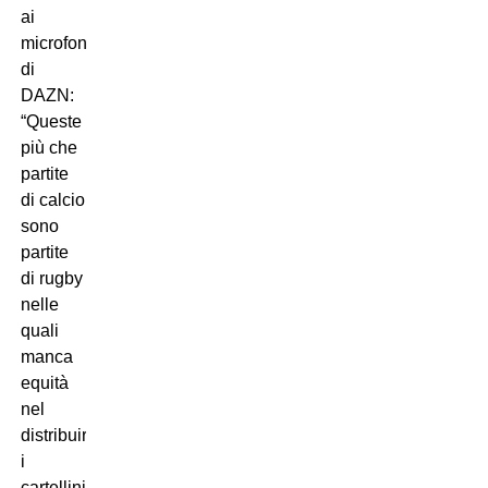
ai
microfoni
di
DAZN:
“Queste
più che
partite
di calcio
sono
partite
di rugby
nelle
quali
manca
equità
nel
distribuire
i
cartellini: