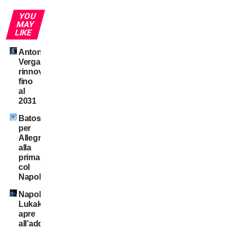
YOU
MAY
LIKE
Antonio
Vergara,
rinnovo
fino
al
2031
Batosta
per
Allegri
alla
prima
col
Napoli
Napoli:
Lukaku
apre
all’addio,