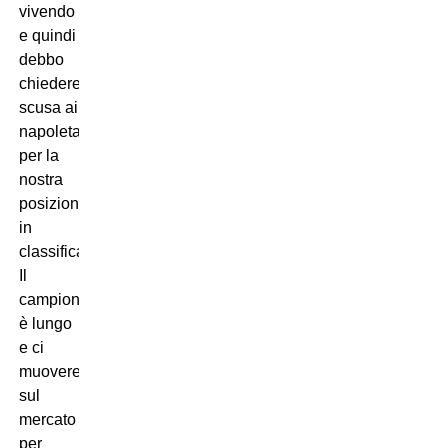
vivendo
e quindi
debbo
chiedere
scusa ai
napoletani
per la
nostra
posizione
in
classifica.
Il
campionato
è lungo
e ci
muoveremo
sul
mercato
per