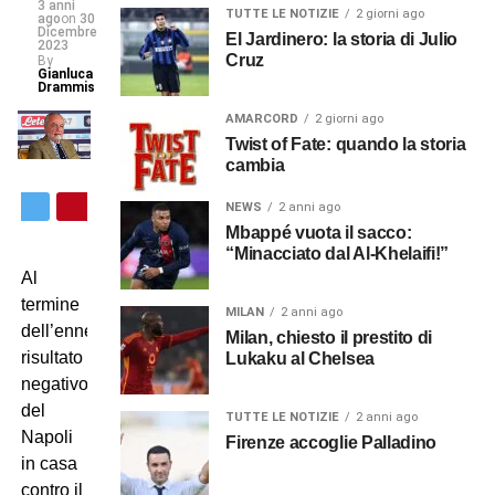
3 anni
TUTTE LE NOTIZIE
2 giorni ago
ago
on
30
Dicembre
El Jardinero: la storia di Julio
2023
Cruz
By
Gianluca
Drammis
AMARCORD
2 giorni ago
Twist of Fate: quando la storia
cambia
NEWS
2 anni ago
Mbappé vuota il sacco:
“Minacciato dal Al-Khelaifi!”
Al
termine
MILAN
2 anni ago
dell’ennesimo
Milan, chiesto il prestito di
risultato
Lukaku al Chelsea
negativo
del
TUTTE LE NOTIZIE
2 anni ago
Napoli
Firenze accoglie Palladino
in casa
contro il