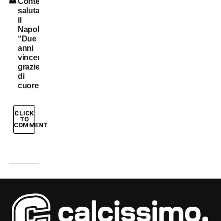
Conte
saluta
il
Napoli:
“Due
anni
vincenti,
grazie
di
cuore”
CLICK
TO
COMMENT