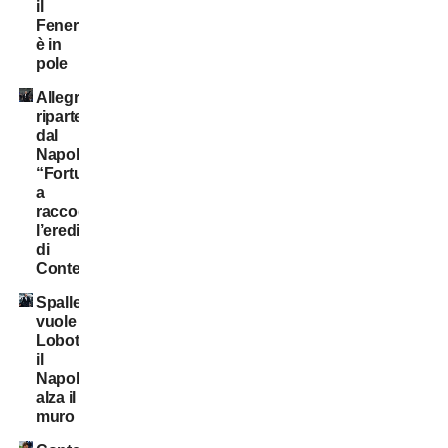
il
Fenerbahçe
è in
pole
Allegri
riparte
dal
Napoli:
“Fortunato
a
raccogliere
l’eredità
di
Conte”
Spalletti
vuole
Lobotka:
il
Napoli
alza il
muro