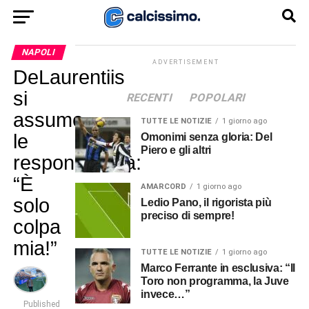
NAPOLI
ADVERTISEMENT
DeLaurentiis
si
RECENTI
POPOLARI
assume
TUTTE LE NOTIZIE
1 giorno ago
le
Omonimi senza gloria: Del
Piero e gli altri
responsabilità:
“È
AMARCORD
1 giorno ago
solo
Ledio Pano, il rigorista più
preciso di sempre!
colpa
mia!”
TUTTE LE NOTIZIE
1 giorno ago
Marco Ferrante in esclusiva: “Il
Toro non programma, la Juve
invece…”
Published