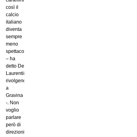
così il
calcio
italiano
diventa
sempre
meno
spettacolare
– ha
detto De
Laurentiis
rivolgendosi
a
Gravina
-. Non
voglio
parlare
però di
direzioni