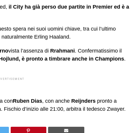
ted,
il City ha già perso due partite in Premier ed è a
to spera nei suoi uomini chiave, tra cui l’ultimo
 e naturalmente Erling Haaland.
rno
vista l’assenza di
Rrahmani
. Confermatissimo il
Hojlund, è pronto a timbrare anche in Champions
.
DVERTISEMENT
sa con
Ruben Dias
, con anche
Reijnders
pronto a
. Fischio d’inizio alle 21:00, arbitra il tedesco Zwayer.