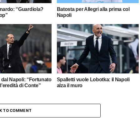
onardo: “Guardiola?
Batosta per Allegri alla prima col
top”
Napoli
e dal Napoli: “Fortunato
Spalletti vuole Lobotka: il Napoli
l’eredità di Conte”
alza il muro
CK TO COMMENT