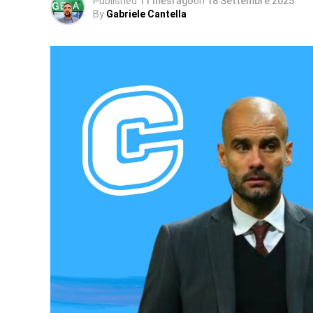
Published
11 mesi ago
on
18 Settembre 2025
By
Gabriele Cantella