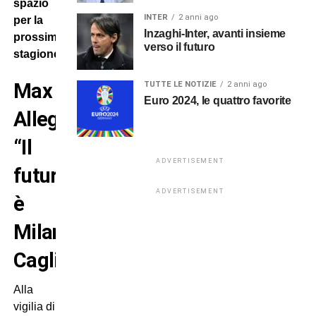
spazio
INTER
2 anni ago
per la
Inzaghi-Inter, avanti insieme
prossima
verso il futuro
stagione.
Max
TUTTE LE NOTIZIE
2 anni ago
Euro 2024, le quattro favorite
Allegri:
“Il
ADVERTISEMENT
futuro
ADVERTISEMENT
è
Milan-
Cagliari”
Alla
vigilia di