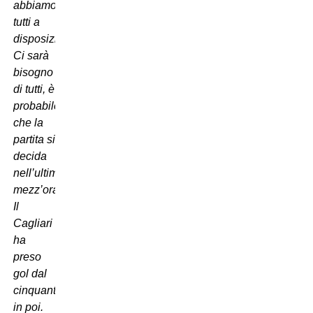
abbiamo
tutti a
disposizione.
Ci sarà
bisogno
di tutti, è
probabile
che la
partita si
decida
nell’ultima
mezz’ora.
Il
Cagliari
ha
preso
gol dal
cinquantesimo
in poi.