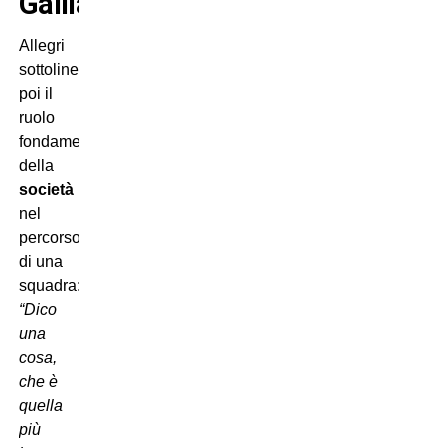
Galliani
Allegri
sottolinea
poi il
ruolo
fondamentale
della
società
nel
percorso
di una
squadra:
“Dico
una
cosa,
che è
quella
più