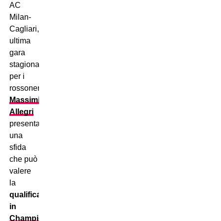
AC
Milan-
Cagliari,
ultima
gara
stagionale
per i
rossoneri,
Massimiliano
Allegri
presenta
una
sfida
che può
valere
la
qualificazione
in
Champions