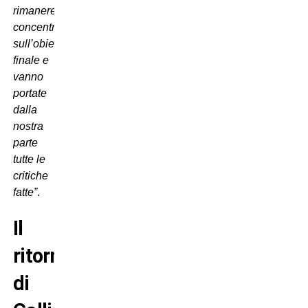
rimanere
concentrati
sull’obiettivo
finale e
vanno
portate
dalla
nostra
parte
tutte le
critiche
fatte”
.
Il
ritorno
di