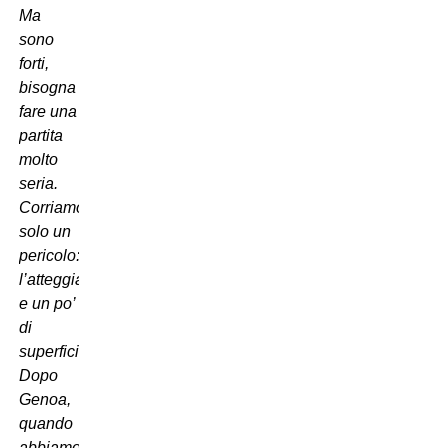
Ma
sono
forti,
bisogna
fare una
partita
molto
seria.
Corriamo
solo un
pericolo:
l’atteggiamento
e un po’
di
superficialità.
Dopo
Genoa,
quando
abbiamo