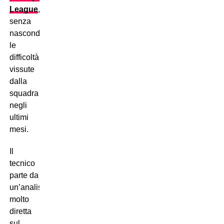
League
,
senza
nascondere
le
difficoltà
vissute
dalla
squadra
negli
ultimi
mesi.
Il
tecnico
parte da
un’analisi
molto
diretta
sul