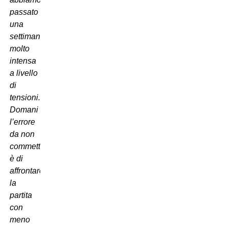
passato
una
settimana
molto
intensa
a livello
di
tensioni.
Domani
l’errore
da non
commettere
è di
affrontare
la
partita
con
meno