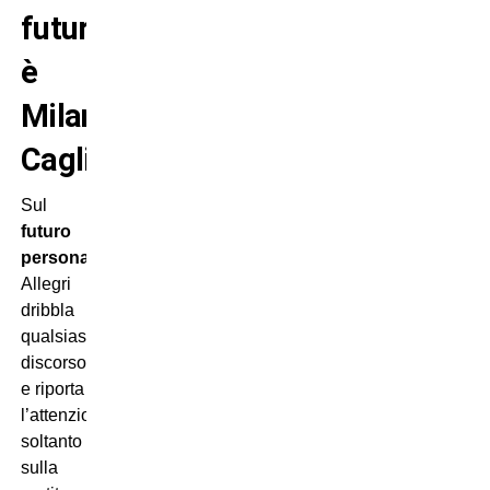
futuro
è
Milan-
Cagliari”
Sul
futuro
personale
,
Allegri
dribbla
qualsiasi
discorso
e riporta
l’attenzione
soltanto
sulla