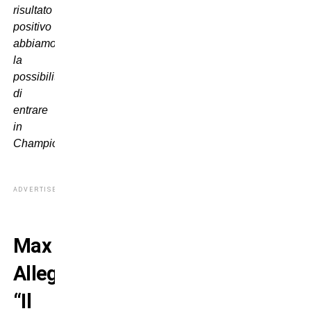
risultato
positivo
abbiamo
la
possibilità
di
entrare
in
Champions”
.
ADVERTISEMENT
Max
Allegri:
“Il