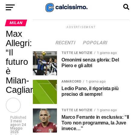
MILAN
ADVERTISEMENT
Max
Allegri:
RECENTI
POPOLARI
“Il
TUTTE LE NOTIZIE
1 giorno ago
futuro
Omonimi senza gloria: Del
Piero e gli altri
è
Milan-
AMARCORD
1 giorno ago
Cagliari”
Ledio Pano, il rigorista più
preciso di sempre!
TUTTE LE NOTIZIE
1 giorno ago
Marco Ferrante in esclusiva: “Il
Published
3 mesi
Toro non programma, la Juve
ago
on
24
invece…”
Maggio
2026