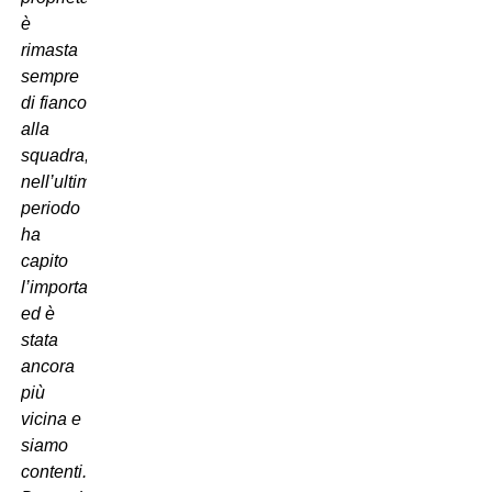
è
rimasta
sempre
di fianco
alla
squadra,
nell’ultimo
periodo
ha
capito
l’importanza
ed è
stata
ancora
più
vicina e
siamo
contenti.