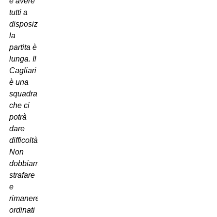
è avere
tutti a
disposizione,
la
partita è
lunga. Il
Cagliari
è una
squadra
che ci
potrà
dare
difficoltà.
Non
dobbiamo
strafare
e
rimanere
ordinati