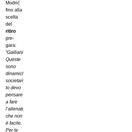
Modrić
fino alla
scelta
del
ritiro
pre-
gara:
“Galliani?
Queste
sono
dinamiche
societarie.
Io devo
pensare
a fare
l’allenatore
che non
è facile.
Per le