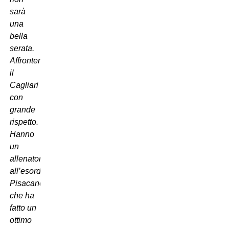
sarà
una
bella
serata.
Affronteremo
il
Cagliari
con
grande
rispetto.
Hanno
un
allenatore
all’esordio,
Pisacane,
che ha
fatto un
ottimo