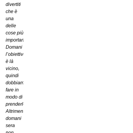
divertiti
che è
una
delle
cose più
importanti.
Domani
l’obiettivo
è là
vicino,
quindi
dobbiamo
fare in
modo di
prenderlo.
Altrimenti
domani
sera
non