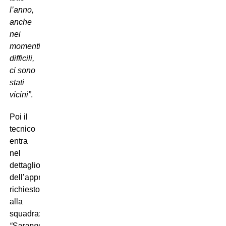
l’anno,
anche
nei
momenti
difficili,
ci sono
stati
vicini”
.
Poi il
tecnico
entra
nel
dettaglio
dell’approccio
richiesto
alla
squadra:
“Saranno