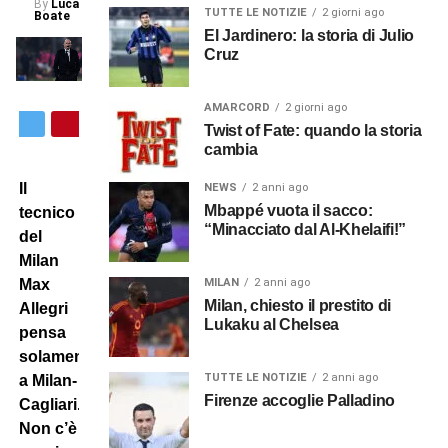
By
Luca
TUTTE LE NOTIZIE
2 giorni ago
Boate
El Jardinero: la storia di Julio
Cruz
AMARCORD
2 giorni ago
Twist of Fate: quando la storia
cambia
Il
NEWS
2 anni ago
Mbappé vuota il sacco:
tecnico
“Minacciato dal Al-Khelaifi!”
del
Milan
MILAN
2 anni ago
Max
Milan, chiesto il prestito di
Allegri
Lukaku al Chelsea
pensa
solamente
TUTTE LE NOTIZIE
2 anni ago
a Milan-
Firenze accoglie Palladino
Cagliari.
Non c’è