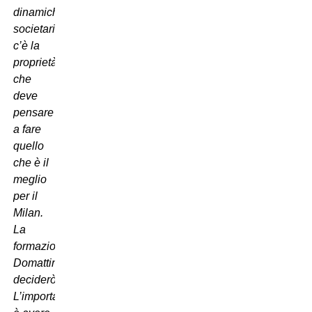
dinamiche
societarie
c’è la
proprietà
che
deve
pensare
a fare
quello
che è il
meglio
per il
Milan.
La
formazione?
Domattina
deciderò.
L’importante