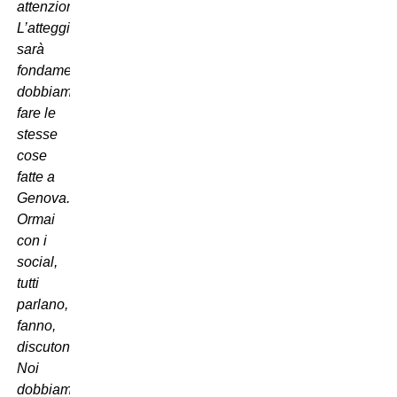
attenzione.
L’atteggiamento
sarà
fondamentale,
dobbiamo
fare le
stesse
cose
fatte a
Genova.
Ormai
con i
social,
tutti
parlano,
fanno,
discutono.
Noi
dobbiamo