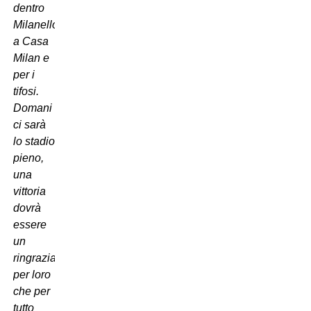
dentro
Milanello,
a Casa
Milan e
per i
tifosi.
Domani
ci sarà
lo stadio
pieno,
una
vittoria
dovrà
essere
un
ringraziamento
per loro
che per
tutto