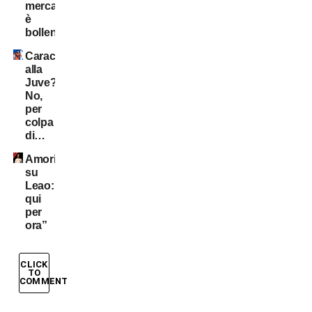
mercato
è
bollente
Caracciolo
alla
Juve?
No,
per
colpa
di…
Amorim
su
Leao:”Resta
qui
per
ora”
CLICK
TO
COMMENT