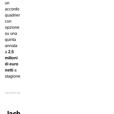
un
accordo
quadriennale
con
opzione
su una
quinta
annata
a
2,5
milioni
di euro
netti
a
stagione.
ADVERTISEMENT
Jashari