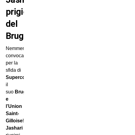
prigioniero
del
Bruges
Nemmeno
convocato
per la
sfida di
Supercoppa
tra
il
suo
Bruges
e
l’Union
Saint-
Gilloise
!
Ardon
Jashari
dovrebbe