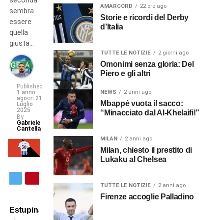
seconda
AMARCORD
22 ore ago
sembra
Storie e ricordi del Derby
essere
d’Italia
quella
giusta…
TUTTE LE NOTIZIE
2 giorni ago
Omonimi senza gloria: Del
Piero e gli altri
Published
1 anno
NEWS
2 anni ago
ago
on
21
Mbappé vuota il sacco:
Luglio
2025
“Minacciato dal Al-Khelaifi!”
By
Gabriele
Cantella
MILAN
2 anni ago
Milan, chiesto il prestito di
Lukaku al Chelsea
TUTTE LE NOTIZIE
2 anni ago
Firenze accoglie Palladino
Estupinan