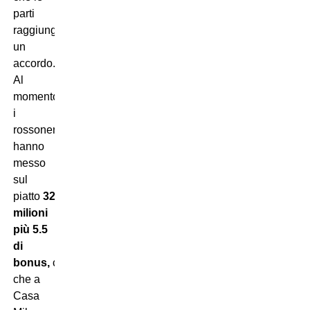
parti
raggiungano
un
accordo.
Al
momento
i
rossoneri
hanno
messo
sul
piatto
32.5
milioni
più 5.5
di
bonus,
cifra
che a
Casa