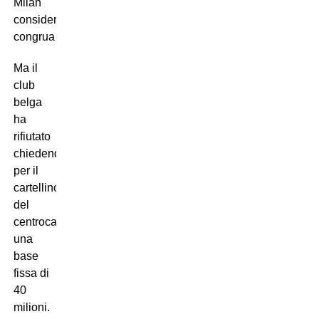
Milan
considerano
congrua…
Ma il
club
belga
ha
rifiutato
chiedendo
per il
cartellino
del
centrocampista
una
base
fissa di
40
milioni.