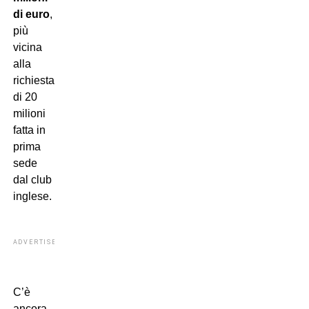
di euro
,
più
vicina
alla
richiesta
di 20
milioni
fatta in
prima
sede
dal club
inglese.
ADVERTISEMENT
C’è
ancora