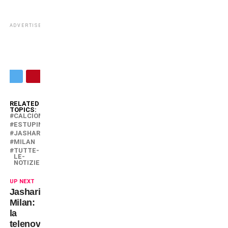
ADVERTISEMENT
RELATED
TOPICS:
CALCIOMERCATO
ESTUPINAN
JASHARI
MILAN
TUTTE-
LE-
NOTIZIE
UP NEXT
Jashari-
Milan:
la
telenovela