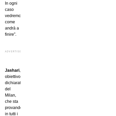
In ogni
caso
vedremo
come
andrà a
finire”.
ADVERTISEMENT
Jashari
,
obiettivo
dichiarato
del
Milan,
che sta
provando
in tutti i