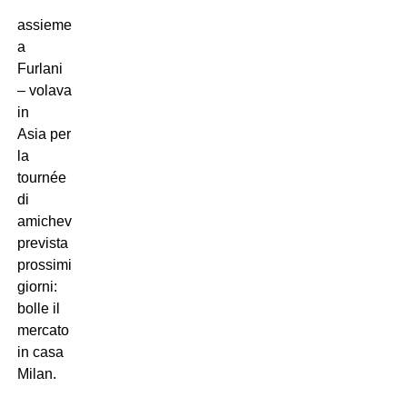
assieme
a
Furlani
– volava
in
Asia per
la
tournée
di
amichevoli
prevista nei
prossimi
giorni:
bolle il
mercato
in casa
Milan.