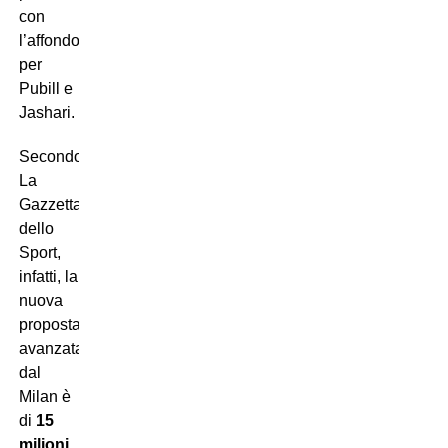
con
l’affondo
per
Pubill e
Jashari.
Secondo
La
Gazzetta
dello
Sport,
infatti, la
nuova
proposta
avanzata
dal
Milan è
di
15
milioni