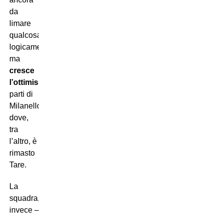
da
limare
qualcosa,
logicamente,
ma
cresce
l’ottimismo
dalle
parti di
Milanello
dove,
tra
l’altro, è
rimasto
Tare.
La
squadra,
invece –