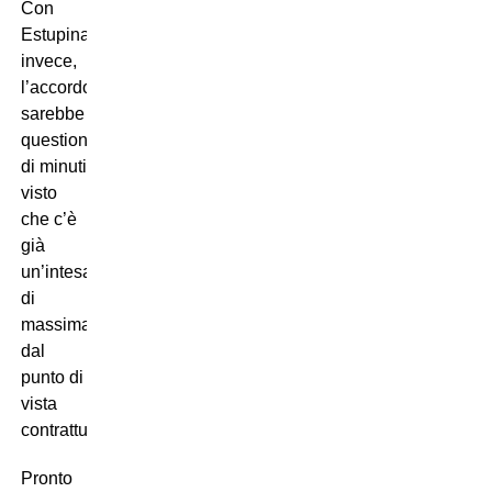
Con
Estupinan,
invece,
l’accordo
sarebbe
questione
di minuti
visto
che c’è
già
un’intesa
di
massima
dal
punto di
vista
contrattuale.
Pronto