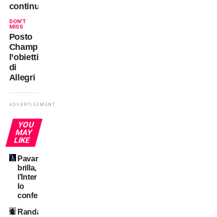
continua
DON'T
MISS
Posto
Champions:
l’obiettivo
di
Allegri
ADVERTISEMENT
YOU
MAY
LIKE
Pavard
brilla,
l’Inter
lo
conferma?
Randal