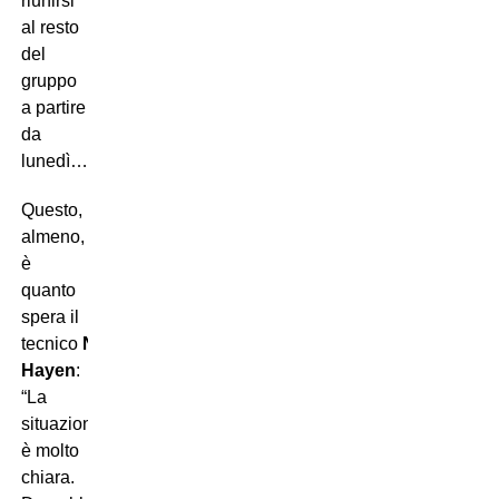
riunirsi
al resto
del
gruppo
a partire
da
lunedì…
Questo,
almeno,
è
quanto
spera il
tecnico
Nicky
Hayen
:
“La
situazione
è molto
chiara.