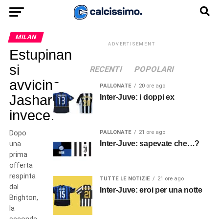
MILAN
ADVERTISEMENT
Estupinan
si
RECENTI
POPOLARI
avvicina,
PALLONATE
20 ore ago
Jashari
Inter-Juve: i doppi ex
invece…
Dopo
PALLONATE
21 ore ago
Inter-Juve: sapevate che…?
una
prima
offerta
respinta
TUTTE LE NOTIZIE
21 ore ago
dal
Inter-Juve: eroi per una notte
Brighton,
la