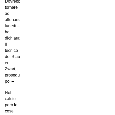
Dovrebbe
tornare
ad
allenarsi
lunedì –
ha
dichiarato
il
tecnico
dei Blauw
en
Zwart,
proseguendo
poi –
Nel
calcio
però le
cose