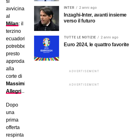
si
INTER
2 anni ago
avvicina
Inzaghi-Inter, avanti insieme
al
verso il futuro
Milan
: il
terzino
TUTTE LE NOTIZIE
2 anni ago
ecuadoriano
Euro 2024, le quattro favorite
potrebbe
presto
approdare
alla
ADVERTISEMENT
corte di
Massimiliano
ADVERTISEMENT
Allegri
…
Dopo
una
prima
offerta
respinta