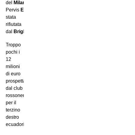
del
Milan
per
Pervis
Estupinan
era
stata
rifiutata
dal
Brighton
.
Troppo
pochi i
12
milioni
di euro
prospettati
dal club
rossonero
per il
terzino
destro
ecuadoriano.