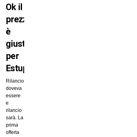
Ok il
prezzo
è
giusto
per
Estupinan
Rilancio
doveva
essere
e
rilancio
sarà. La
prima
offerta