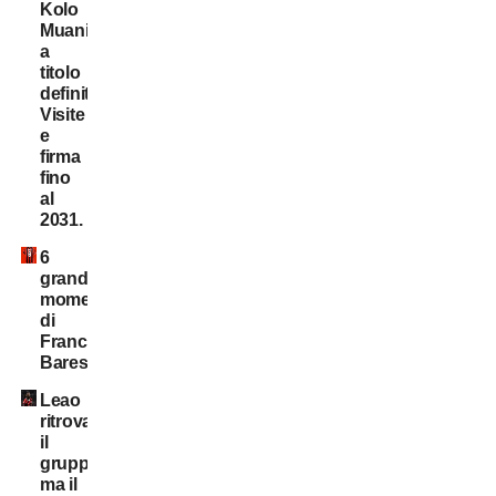
Kolo
Muani:
a
titolo
definitivo!
Visite
e
firma
fino
al
2031.
6
grandi
momenti
di
Franco
Baresi
Leao
ritrova
il
gruppo,
ma il