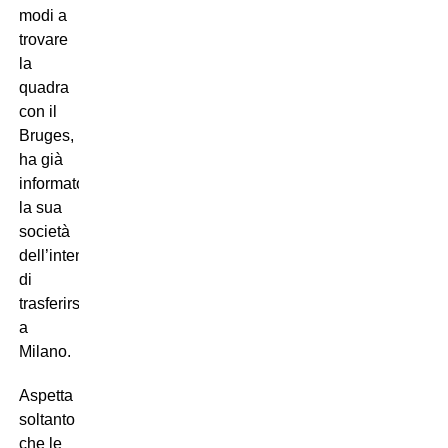
modi a
trovare
la
quadra
con il
Bruges,
ha già
informato
la sua
società
dell’intenzione
di
trasferirsi
a
Milano.
Aspetta
soltanto
che le