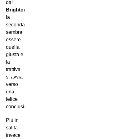
dal
Brighton
,
la
seconda
sembra
essere
quella
giusta e
la
trattiva
si avvia
verso
una
felice
conclusione…
Più in
salita
invece