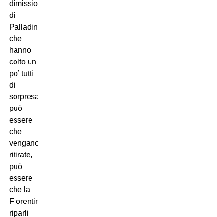
dimissioni
di
Palladino,
che
hanno
colto un
po’ tutti
di
sorpresa,
può
essere
che
vengano
ritirate,
può
essere
che la
Fiorentina
riparli