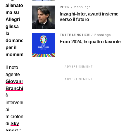
allenatori,
INTER
2 anni ago
ma su
Inzaghi-Inter, avanti insieme
verso il futuro
Allegri
glissa
la
TUTTE LE NOTIZIE
2 anni ago
domanda
Euro 2024, le quattro favorite
per il
momento.
Il noto
ADVERTISEMENT
agente
ADVERTISEMENT
Giovanni
Branchini
è
intervenuto
ai
microfoni
di
Sky
Sport
a