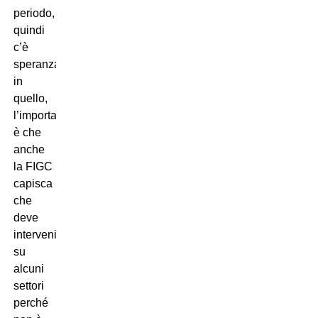
periodo,
quindi
c’è
speranza
in
quello,
l’importante
è che
anche
la FIGC
capisca
che
deve
intervenire
su
alcuni
settori
perché