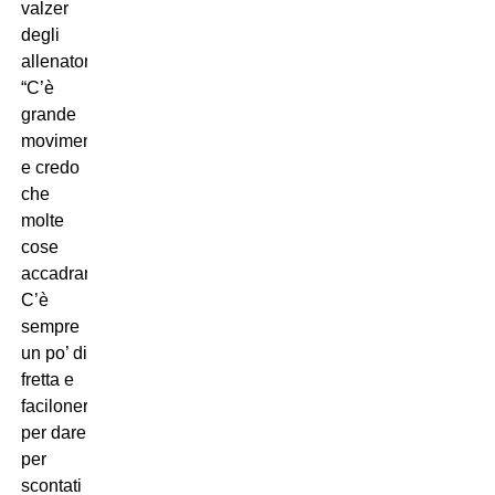
valzer
degli
allenatori?
“C’è
grande
movimento
e credo
che
molte
cose
accadranno.
C’è
sempre
un po’ di
fretta e
faciloneria
per dare
per
scontati