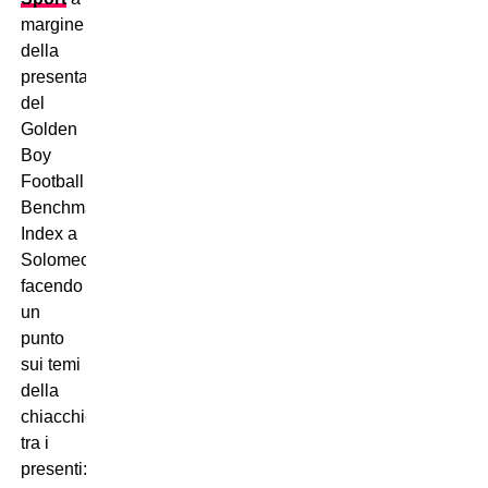
margine
della
presentazione
del
Golden
Boy
Football
Benchmark
Index a
Solomeo,
facendo
un
punto
sui temi
della
chiacchierata
tra i
presenti: