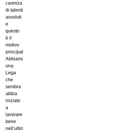
carenza
di talenti
assoluti
e
questo
è il
motivo
principale.
Abbiamo
una
Lega
che
sembra
abbia
iniziato
a
lavorare
bene
nell’ultimo