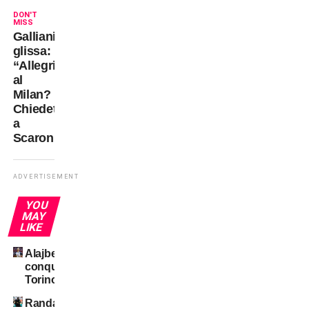
DON'T
MISS
Galliani
glissa:
“Allegri
al
Milan?
Chiedete
a
Scaroni…”
ADVERTISEMENT
YOU
MAY
LIKE
Alajbegovic
conquista
Torino
Randal