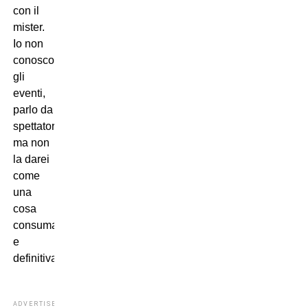
con il
mister.
Io non
conosco
gli
eventi,
parlo da
spettatore,
ma non
la darei
come
una
cosa
consumata
e
definitiva”.
ADVERTISEMENT