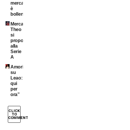
mercato
è
bollente
Mercato:
Theo
si
propone
alla
Serie
A
Amorim
su
Leao:”Resta
qui
per
ora”
CLICK
TO
COMMENT