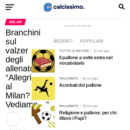
MILAN
ADVERTISEMENT
Branchini
sul
RECENTI
POPOLARI
valzer
TUTTE LE NOTIZIE
20 ore ago
degli
Il pallone a volte entra nel
vocabolario
allenatori:
“Allegri
PALLONATE
20 ore ago
al
Acrobati del pallone
Milan?
Vediamo…”
PALLONATE
20 ore ago
Religione e pallone: per chi
tifano i Papi?