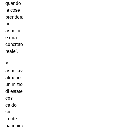
quando
le cose
prenderanno
un
aspetto
e una
concretezza
reale”.
Si
aspettava
almeno
un inizio
di estate
così
caldo
sul
fronte
panchine?