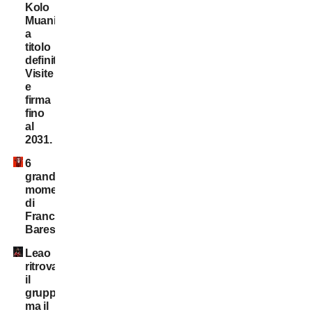
Kolo
Muani:
a
titolo
definitivo!
Visite
e
firma
fino
al
2031.
6
grandi
momenti
di
Franco
Baresi
Leao
ritrova
il
gruppo,
ma il