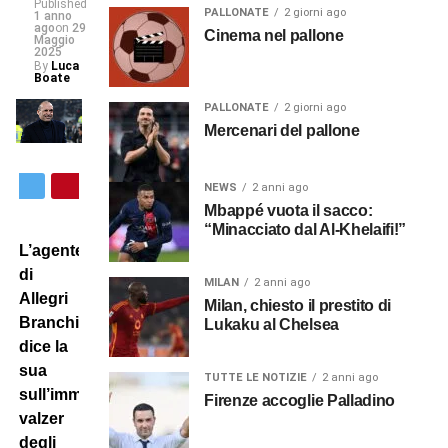
Published
PALLONATE
2 giorni ago
1 anno
ago
on
29
Cinema nel pallone
Maggio
2025
By
Luca
Boate
PALLONATE
2 giorni ago
Mercenari del pallone
NEWS
2 anni ago
Mbappé vuota il sacco:
“Minacciato dal Al-Khelaifi!”
L’agente
di
MILAN
2 anni ago
Allegri
Milan, chiesto il prestito di
Branchini
Lukaku al Chelsea
dice la
sua
TUTTE LE NOTIZIE
2 anni ago
sull’imminente
Firenze accoglie Palladino
valzer
degli