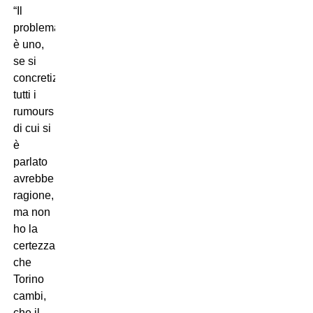
“Il
problema
è uno,
se si
concretizzano
tutti i
rumours
di cui si
è
parlato
avrebbe
ragione,
ma non
ho la
certezza
che
Torino
cambi,
che il