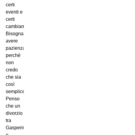
certi
eventi e
certi
cambiamenti.
Bisogna
avere
pazienza
perché
non
credo
che sia
così
semplice.
Penso
che un
divorzio
tra
Gasperini
e