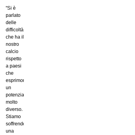
“Si è
parlato
delle
difficoltà
che ha il
nostro
calcio
rispetto
a paesi
che
esprimono
un
potenziale
molto
diverso.
Stiamo
soffrendo
una