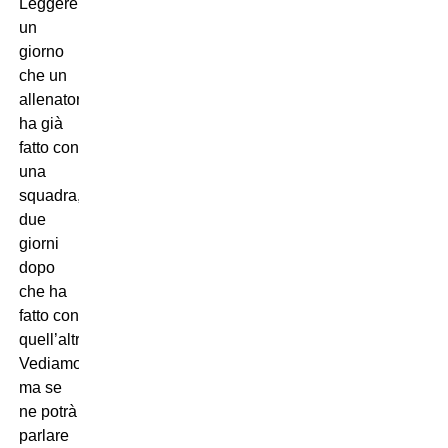
Leggere
un
giorno
che un
allenatore
ha già
fatto con
una
squadra,
due
giorni
dopo
che ha
fatto con
quell’altra…
Vediamo,
ma se
ne potrà
parlare