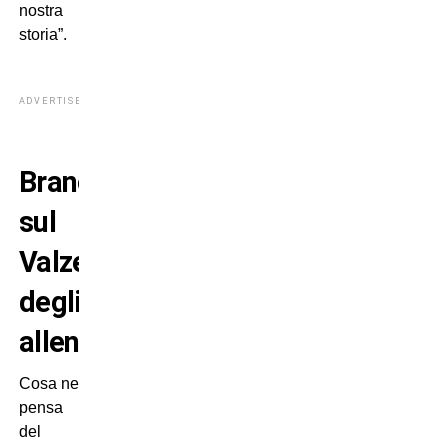
nostra
storia”.
ADVERTISEMENT
Branchini
sul
Valzer
degli
allenatori
Cosa ne
pensa
del